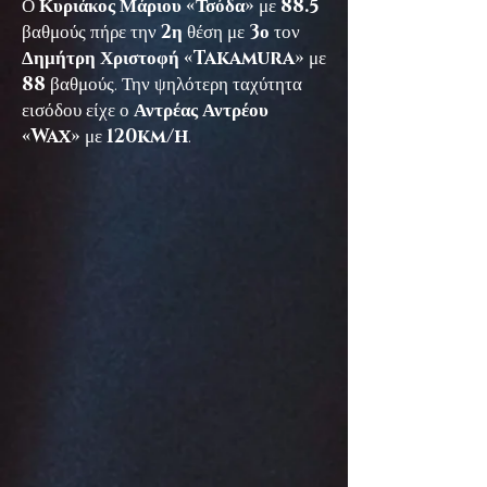
Ο
Κυριάκος Μάριου «Τσόδα»
με
88.5
βαθμούς πήρε την
2η
θέση με
3ο
τον
Δημήτρη Χριστοφή «Takamura»
με
88
βαθμούς. Την ψηλότερη ταχύτητα
εισόδου είχε ο
Αντρέας Αντρέου
«Wax»
με
120km/h
.