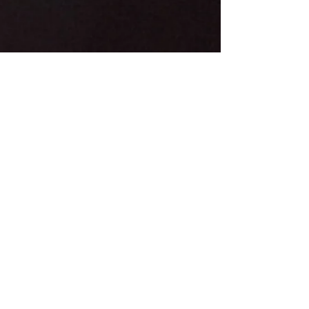
Ο
Νεόφυτος Φικάρδου
έκανε την
έκπληξη της ημέρας όπου στην
αναμέτρηση που είχε με τον
Γιώργο
Χριστοφόρου
τον άφησε εκτός των
16
.
Ο μεγάλος
νικητής
της ημέρας ήταν ο
Νικόλας Νικόλα «Πατάκ»
ο οποίος να
σημειώσουμε έτρεχε χωρίς συμπλέκτη
όλη μέρα και κατάφερε να αποκλείσει
τους αντιπάλους του και να πάρει την
νίκη.