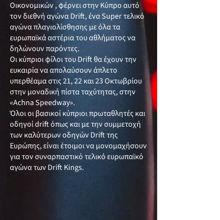
Οικονομικών , φέρνει στην Κύπρο αυτό
τον διεθνή αγώνα Drift, ένα Super τελικό
αγώνα πλαγιολίσθησης με όλα τα
ευρωπαϊκά αστέρια του αθλήματος να
δηλώνουν παρόντες.
Οι κύπριοι φίλοι του Drift θα έχουν την
ευκαιρία να απολαύσουν άπλετο
υπερθέαμα στις 21, 22 και 23 Οκτωβρίου
στην μοναδική πίστα ταχύτητας, στην
«Achna Speedway».
Όλοι οι βασικοί κύπριοι πρωταθλητές και
οδηγοί drift όπως και με την συμμετοχή
των καλύτερων οδηγών Drift της
Ευρώπης, είναι έτοιμοι να μονομαχήσουν
για τον συναρπαστικό τελικό ευρωπαϊκό
αγώνα των Drift Kings.