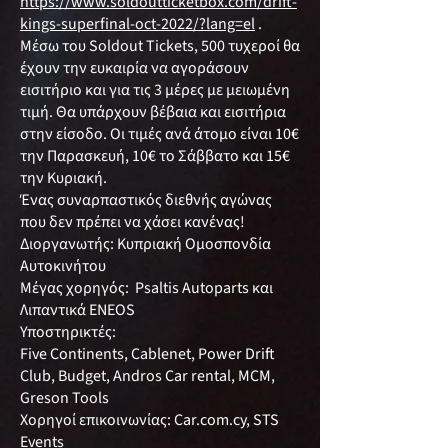
https://www.soldoutticketbox.com/drift-
kings-superfinal-oct-2022/?lang=el
.
Μέσω του Soldout Tickets, 500 τυχεροί θα
έχουν την ευκαιρία να αγοράσουν
εισιτήριο και για τις 3 μέρες με μειωμένη
τιμή. Θα υπάρχουν βέβαια και εισιτήρια
στην είσοδο. Οι τιμές ανά άτομο είναι 10€
την Παρασκευή, 10€ το Σάββατο και 15€
την Κυριακή.
Ένας συναρπαστικός διεθνής αγώνας
που δεν πρέπει να χάσει κανένας!
Διοργανωτής: Κυπριακή Ομοσπονδία
Αυτοκινήτου
Μέγας χορηγός: Psaltis Autoparts και
Λιπαντικά ENEOS
Υποστηρικτές:
Five Continents, Cablenet, Power Drift
Club, Budget, Andros Car rental, MCM,
Greson Tools
Χορηγοί επικοινωνίας: Car.com.cy, STS
Events