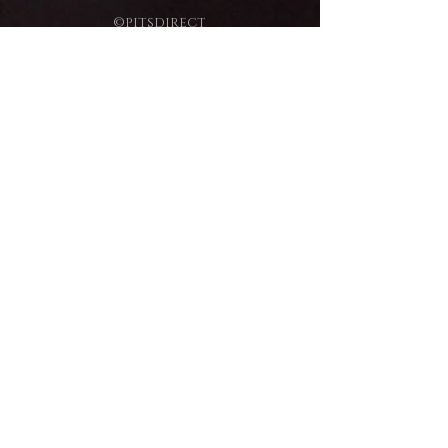
©PITSDIRECT