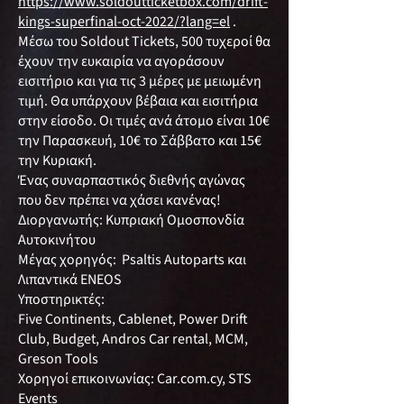
https://www.soldoutticketbox.com/drift-
kings-superfinal-oct-2022/?lang=el
.
Μέσω του Soldout Tickets, 500 τυχεροί θα
έχουν την ευκαιρία να αγοράσουν
εισιτήριο και για τις 3 μέρες με μειωμένη
τιμή. Θα υπάρχουν βέβαια και εισιτήρια
στην είσοδο. Οι τιμές ανά άτομο είναι 10€
την Παρασκευή, 10€ το Σάββατο και 15€
την Κυριακή.
Ένας συναρπαστικός διεθνής αγώνας
που δεν πρέπει να χάσει κανένας!
Διοργανωτής: Κυπριακή Ομοσπονδία
Αυτοκινήτου
Μέγας χορηγός: Psaltis Autoparts και
Λιπαντικά ENEOS
Υποστηρικτές:
Five Continents, Cablenet, Power Drift
Club, Budget, Andros Car rental, MCM,
Greson Tools
Χορηγοί επικοινωνίας: Car.com.cy, STS
Events