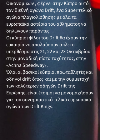
Οικονομικών , φέρνει στην Κύπρο αυτό
τον διεθνή αγώνα Drift, ένα Super τελικό
αγώνα πλαγιολίσθησης με όλα τα
ευρωπαϊκά αστέρια του αθλήματος να
δηλώνουν παρόντες.
Οι κύπριοι φίλοι του Drift θα έχουν την
ευκαιρία να απολαύσουν άπλετο
υπερθέαμα στις 21, 22 και 23 Οκτωβρίου
στην μοναδική πίστα ταχύτητας, στην
«Achna Speedway».
Όλοι οι βασικοί κύπριοι πρωταθλητές και
οδηγοί drift όπως και με την συμμετοχή
των καλύτερων οδηγών Drift της
Ευρώπης, είναι έτοιμοι να μονομαχήσουν
για τον συναρπαστικό τελικό ευρωπαϊκό
αγώνα των Drift Kings.