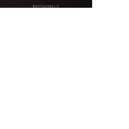
©PITSDIRECT