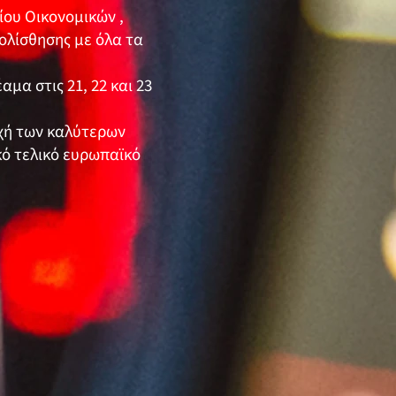
ίου Οικονομικών ,
ιολίσθησης με όλα τα
μα στις 21, 22 και 23
οχή των καλύτερων
κό τελικό ευρωπαϊκό