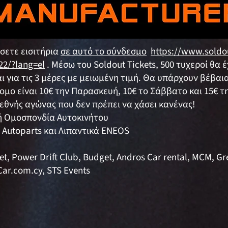
σετε εισιτήρια
σε αυτό το σύνδεσμο
https://www.soldou
22/?lang=el
. Μέσω του Soldout Tickets, 500 τυχεροί θα 
ι για τις 3 μέρες με μειωμένη τιμή. Θα υπάρχουν βέβαια
τομο είναι 10€ την Παρασκευή, 10€ το Σάββατο και 15€ τ
εθνής αγώνας που δεν πρέπει να χάσει κανένας!
ή Ομοσπονδία Αυτοκινήτου
 Autoparts και Λιπαντικά ENEOS
et, Power Drift Club, Budget, Andros Car rental, MCM, Gr
Car.com.cy, STS Events