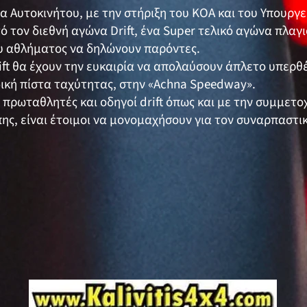
 Αυτοκινήτου, με την στήριξη του ΚΟΑ και του Υπουργε
ό τον διεθνή αγώνα Drift, ένα Super τελικό αγώνα πλαγ
υ αθλήματος να δηλώνουν παρόντες.
rift θα έχουν την ευκαιρία να απολαύσουν άπλετο υπερθέα
ική πίστα ταχύτητας, στην «Achna Speedway».
ι πρωταθλητές και οδηγοί drift όπως και με την συμμετ
πης, είναι έτοιμοι να μονομαχήσουν για τον συναρπαστι