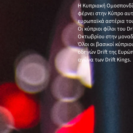
Η Κυπριακή Ομοσπονδία
φέρνει στην Κύπρο αυτ
ευρωπαϊκά αστέρια το
Οι κύπριοι φίλοι του D
Οκτωβρίου στην μοναδ
Όλοι οι βασικοί κύπριο
οδηγών Drift της Ευρώ
αγώνα των Drift Kings.