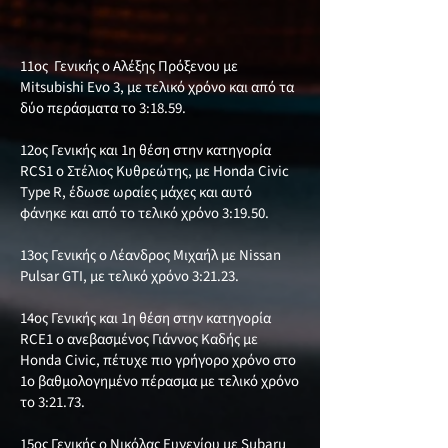
11ος Γενικής ο Αλέξης Πρόξενου με
Mitsubishi Evo 3, με τελικό χρόνο και από τα
δύο περάσματα το 3:18.59.
12ος Γενικής και 1η θέση στην κατηγορία
RCS1 ο Στέλιος Κυθρεώτης, με Honda Civic
Type R, έδωσε ωραίες μάχες και αυτό
φάνηκε και από το τελικό χρόνο 3:19.50.
13ος Γενικής ο Λέανδρος Μιχαήλ με Nissan
Pulsar GTI, με τελικό χρόνο 3:21.23.
14ος Γενικής και 1η θέση στην κατηγορία
RCE1 ο ανεβασμένος Γιάννος Καδής με
Honda Civic, πέτυχε πιο γρήγορο χρόνο στο
1ο βαθμολογημένο πέρασμα με τελικό χρόνο
το 3:21.73.
15ος Γενικής ο Νικόλας Ευγενίου με Subaru