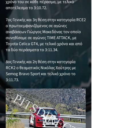
χρόνο του σε κάθε πέρασμα, με τελικό
αποτέλεσμα το 3:10.72.
7ος Γενικής και 3η θέση στην κατηγορία RCΕ2
ο πρωτοεμφανιζόμενος σε αγώνες
αναβάσεων Γιώργος Μακεδόνας τον οποίο
συνηθίσαμε σε αγώνες TIME ATTACK, με
Toyota Celica GT4, με τελικό χρόνο και από
τα δύο περάσματα το 3:11.34.
8ος Γενικής και 2η θέση στην κατηγορία
RCK2 ο θεαματικός Νικόλας Χούτρης με
Semog Bravo Sport και τελικό χρόνο το
3:11.73.