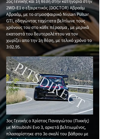
2ος Γενικής και 1η θέση στην κατηγορία στην
2WD-E1 ο εξαιρετικός (DOCTOR) Αβραάμ
Αβραάμ, με το ατμοσφαιρικό Nissan Pulsar
GTI, οδηγώντας ταχύτατα βελτίωνε τους
χρόνους του στο κάθε πέρασμα , με μερικά
εκατοστά του δευτερολέπτου να τον
χωρίζει απο την 1η θέση, με τελικό χρόνο το
3:02.95.
3ος Γενικής ο Χρίστος Παναγιώτου (Πικκής)
με Mitsubishi Evo 3, αρκετά βελτιωμένος,
πλασαρίστηκε στο 3ο σκαλί του βάθρου με