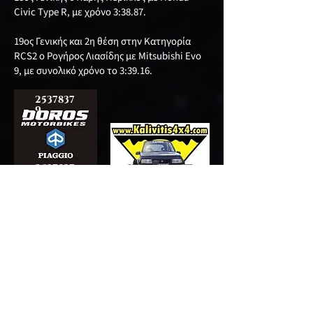
Civic Type R, με χρόνο 3:38.87.
19ος Γενικής και 2η θέση στην Κατηγορία
RCS2 ο Ρογήρος Λιασίδης με Mitsubishi Evo
9, με συνολικό χρόνο το 3:39.16.
2537837
9
2537837
9