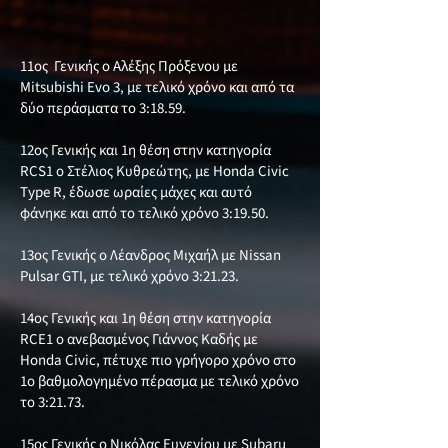
11ος Γενικής ο Αλέξης Πρόξενου με
Mitsubishi Evo 3, με τελικό χρόνο και από τα
δύο περάσματα το 3:18.59.
12ος Γενικής και 1η θέση στην κατηγορία
RCS1 ο Στέλιος Κυθρεώτης, με Honda Civic
Type R, έδωσε ωραίες μάχες και αυτό
φάνηκε και από το τελικό χρόνο 3:19.50.
13ος Γενικής ο Λέανδρος Μιχαήλ με Nissan
Pulsar GTI, με τελικό χρόνο 3:21.23.
14ος Γενικής και 1η θέση στην κατηγορία
RCE1 ο ανεβασμένος Γιάννος Καδής με
Honda Civic, πέτυχε πιο γρήγορο χρόνο στο
1ο βαθμολογημένο πέρασμα με τελικό χρόνο
το 3:21.73.
15ος Γενικής ο Νικόλας Ευγενίου με Subaru