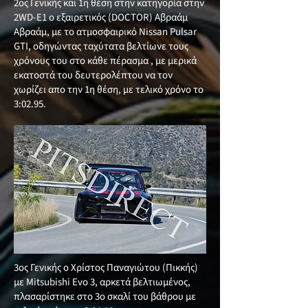
2ος Γενικής και 1η θέση στην κατηγορία στην
2WD-E1 ο εξαιρετικός (DOCTOR) Αβραάμ
Αβραάμ, με το ατμοσφαιρικό Nissan Pulsar
GTI, οδηγώντας ταχύτατα βελτίωνε τους
χρόνους του στο κάθε πέρασμα , με μερικά
εκατοστά του δευτερολέπτου να τον
χωρίζει απο την 1η θέση, με τελικό χρόνο το
3:02.95.
3ος Γενικής ο Χρίστος Παναγιώτου (Πικκής)
με Mitsubishi Evo 3, αρκετά βελτιωμένος,
πλασαρίστηκε στο 3ο σκαλί του βάθρου με