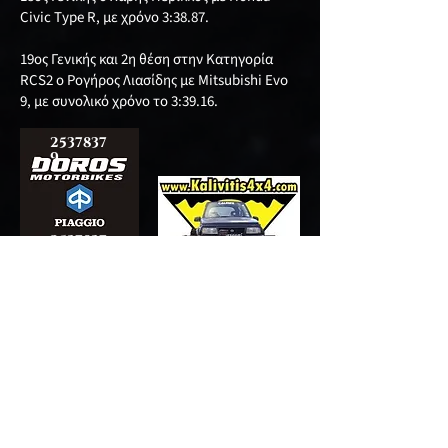
Civic Type R, με χρόνο 3:38.87.
19ος Γενικής και 2η θέση στην Κατηγορία
RCS2 ο Ρογήρος Λιασίδης με Mitsubishi Evo
9, με συνολικό χρόνο το 3:39.16.
2537837
9
2537837
9