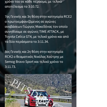
χρόνο του σε κάθε πέρασμα, με τελικό
αποτέλεσμα το 3:10.72.
7ος Γενικής και 3η θέση στην κατηγορία RCΕ2
ο πρωτοεμφανιζόμενος σε αγώνες
αναβάσεων Γιώργος Μακεδόνας τον οποίο
συνηθίσαμε σε αγώνες TIME ATTACK, με
Toyota Celica GT4, με τελικό χρόνο και από
τα δύο περάσματα το 3:11.34.
8ος Γενικής και 2η θέση στην κατηγορία
RCK2 ο θεαματικός Νικόλας Χούτρης με
Semog Bravo Sport και τελικό χρόνο το
3:11.73.