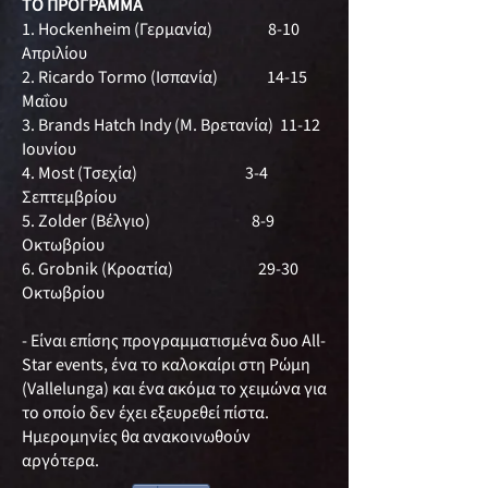
ΤΟ ΠΡΟΓΡΑΜΜΑ
1. Ηockenheim (Γερμανία) 8-10
Απριλίου
2. Ricardo Tormo (Ισπανία) 14-15
Μαΐου
3. Brands Hatch Indy (Μ. Βρετανία) 11-12
Ιουνίου
4. Most (Τσεχία) 3-4
Σεπτεμβρίου
5. Zolder (Βέλγιο) 8-9
Οκτωβρίου
6. Grobnik (Κροατία) 29-30
Οκτωβρίου
- Είναι επίσης προγραμματισμένα δυο All-
Star events, ένα το καλοκαίρι στη Ρώμη
(Vallelunga) και ένα ακόμα το χειμώνα για
το οποίο δεν έχει εξευρεθεί πίστα.
Ημερομηνίες θα ανακοινωθούν
αργότερα.