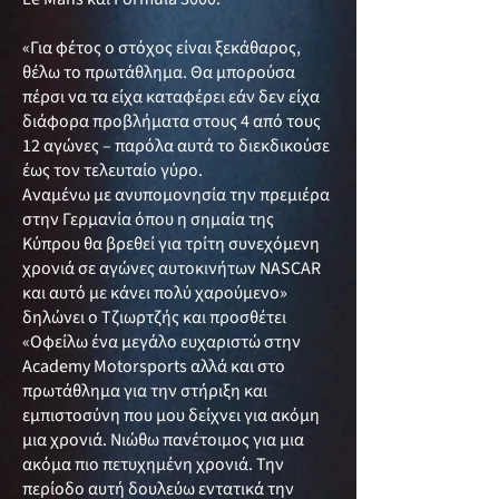
«Για φέτος ο στόχος είναι ξεκάθαρος,
θέλω το πρωτάθλημα. Θα μπορούσα
πέρσι να τα είχα καταφέρει εάν δεν είχα
διάφορα προβλήματα στους 4 από τους
12 αγώνες – παρόλα αυτά το διεκδικούσε
έως τον τελευταίο γύρο.
Αναμένω με ανυπομονησία την πρεμιέρα
στην Γερμανία όπου η σημαία της
Κύπρου θα βρεθεί για τρίτη συνεχόμενη
χρονιά σε αγώνες αυτοκινήτων NASCAR
και αυτό με κάνει πολύ χαρούμενο»
δηλώνει ο Τζιωρτζής και προσθέτει
«Οφείλω ένα μεγάλο ευχαριστώ στην
Academy Motorsports αλλά και στο
πρωτάθλημα για την στήριξη και
εμπιστοσύνη που μου δείχνει για ακόμη
μια χρονιά. Νιώθω πανέτοιμος για μια
ακόμα πιο πετυχημένη χρονιά. Την
περίοδο αυτή δουλεύω εντατικά την