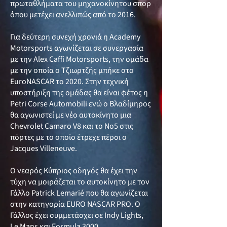
πρωταθλήματα του μηχανοκίνητου σπορ
όπου μετέχει ανελλιπώς από το 2016.
Για δεύτερη συνεχή χρονιά η Academy
Motorsports αγωνίζεται σε συνεργασία
με την Alex Caffi Motorsports, την ομάδα
με την οποία ο Τζιωρτζής μπήκε στο
EuroNASCAR το 2020. Στην τεχνική
υποστήριξη της ομάδας θα είναι φέτος η
Petri Corse Automobili ενώ ο Βλαδίμηρος
θα αγωνιστεί με νέο αυτοκίνητο μια
Chevrolet Camaro V8 και το Νο5 στις
πόρτες με το οποίο έτρεχε πέρσι ο
Jacques Villeneuve.
Ο νεαρός Κύπριος οδηγός θα έχει την
τύχη να μοιράζεται το αυτοκίνητο με τον
Γάλλο Patrick Lemarié που θα αγωνίζεται
στην κατηγορία EURO NASCAR PRO. Ο
Γάλλος έχει συμμετάσχει σε Indy Lights,
Le Mans και Formula 3000.