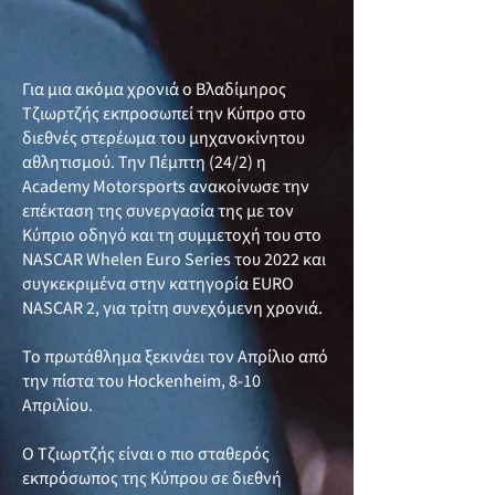
Για μια ακόμα χρονιά ο Βλαδίμηρος
Τζιωρτζής εκπροσωπεί την Κύπρο στο
διεθνές στερέωμα του μηχανοκίνητου
αθλητισμού. Την Πέμπτη (24/2) η
Academy Motorsports ανακοίνωσε την
επέκταση της συνεργασία της με τον
Κύπριο οδηγό και τη συμμετοχή του στο
NASCAR Whelen Euro Series του 2022 και
συγκεκριμένα στην κατηγορία EURO
NASCAR 2, για τρίτη συνεχόμενη χρονιά.
Το πρωτάθλημα ξεκινάει τον Απρίλιο από
την πίστα του Ηockenheim, 8-10
Απριλίου.
Ο Τζιωρτζής είναι ο πιο σταθερός
εκπρόσωπος της Κύπρου σε διεθνή