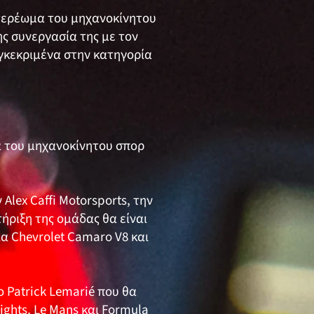
στερέωμα του μηχανοκίνητου
ς συνεργασία της με τον
υγκεκριμένα στην κατηγορία
α του μηχανοκίνητου σπορ
Alex Caffi Motorsports, την
ήριξη της ομάδας θα είναι
ια Chevrolet Camaro V8 και
ο Patrick Lemarié που θα
ghts, Le Mans και Formula