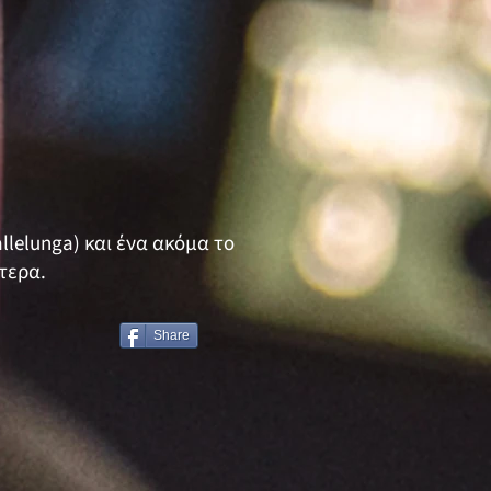
allelunga) και ένα ακόμα το
τερα.
Share