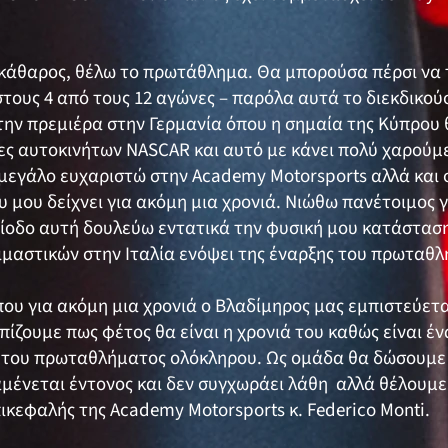
ξεκάθαρος, θέλω το πρωτάθλημα. Θα μπορούσα πέρσι να 
ους 4 από τους 12 αγώνες – παρόλα αυτά το διεκδικούσ
ν πρεμιέρα στην Γερμανία όπου η σημαία της Κύπρου θ
ες αυτοκινήτων NASCAR και αυτό με κάνει πολύ χαρούμε
 μεγάλο ευχαριστώ στην Academy Motorsports αλλά και
υ μου δείχνει για ακόμη μια χρονιά. Νιώθω πανέτοιμος γ
ρίοδο αυτή δουλεύω εντατικά την φυσική μου κατάσταση
μαστικών στην Ιταλία ενόψει της έναρξης του πρωταθλ
ου για ακόμη μια χρονιά ο Βλαδίμηρος μας εμπιστεύεται
πίζουμε πως φέτος θα είναι η χρονιά του καθώς είναι έ
ι του πρωταθλήματος ολόκληρου. Ως ομάδα θα δώσουμε 
αμένεται έντονος και δεν συγχωράει λάθη αλλά θέλουμ
επικεφαλής της Academy Motorsports κ. Federico Monti.