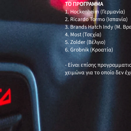
ΤΟ ΠΡΟΓΡΑΜΜΑ
1. Ηockenheim (Γερμανί
2. Ricardo Tormo (Ισπαν
3. Brands Hatch Indy (Μ. Βρ
4. Most (Τσεχία) 3
5. Zolder (Βέλγιο)
6. Grobnik (Κροατία)
- Είναι επίσης προγραμματισ
χειμώνα για το οποίο δεν έ