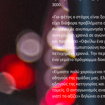
3000.
«Για φέτος ο στόχος είναι 
είχα διάφορα προβλήματα στ
Αναμένω με ανυπομονησία τη
συνεχόμενη χρονιά σε αγών
και προσθέτει «Οφείλω ένα
στήριξη και εμπιστοσύνη πο
πετυχημένη χρονιά. Την πε
ένα γεμάτο πρόγραμμα δοκι
«Είμαστε πολύ χαρούμενοι π
οδηγούς της ομάδας μας. Ελ
οδηγούς της κατηγορίας κα
τομείς. Ο ανταγωνισμός αν
γιατί το αξίζει» δηλώνει ο 