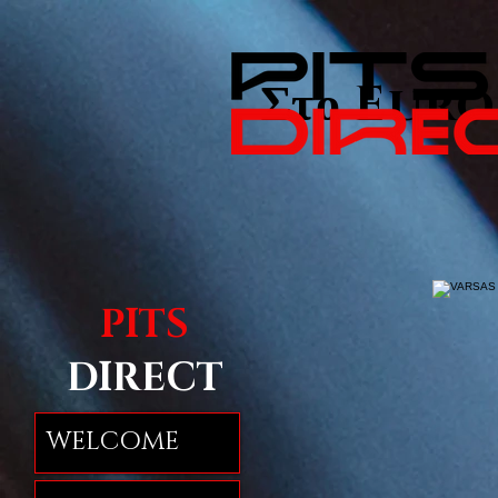
Στο EuroN
PITS
DIRECT
WELCOME