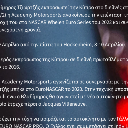
αδίμηρος Τζιωρτζής εκπροσωπεί την Κύπρο στο διεθνές 
/2) η Academy Motorsports ανακοίνωσε την επέκταση τη
οχή του στο NASCAR Whelen Euro Series του 2022 και σ
υνεχόμενη χρονιά.
 Απρίλιο από την πίστα του Ηockenheim, 8-10 Απριλίου.
ταθερός εκπρόσωπος της Κύπρου σε διεθνή πρωταθλήματ
 το 2016.
 Academy Motorsports αγωνίζεται σε συνεργασία με την 
τζής μπήκε στο EuroNASCAR το 2020. Στην τεχνική υποστ
ili ενώ ο Βλαδίμηρος θα αγωνιστεί με νέο αυτοκίνητο μ
οίο έτρεχε πέρσι ο Jacques Villeneuve.
έχει την τύχη να μοιράζεται το αυτοκίνητο με τον Γάλλ
EURO NASCAR PRO. Ο Γάλλος έχει συμμετάσχει σε Indy Li