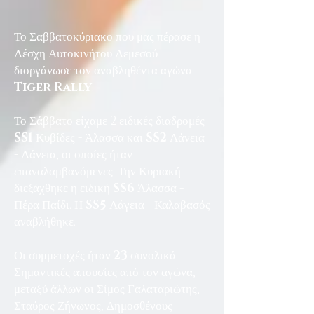
Το Σαββατοκύριακο που μας πέρασε η
Λέσχη Αυτοκινήτου Λεμεσού
διοργάνωσε τον αναβληθέντα αγώνα
Tiger Rally
.
Το Σάββατο είχαμε 2 ειδικές διαδρομές
SS1
Κυβίδες - Άλασσα και
SS2
Λάνεια
- Λάνεια, οι οποίες ήταν
επαναλαμβανόμενες. Την Κυριακή
διεξάχθηκε η ειδική
SS6
Άλασσα -
Πέρα Παίδι. Η
SS5
Λάγεια - Καλαβασός
αναβλήθηκε.
Οι συμμετοχές ήταν
23
συνολικά.
Σημαντικές απουσίες από τον αγώνα,
μεταξύ άλλων οι Σίμος Γαλαταριώτης,
Σταύρος Ζήνωνος, Δημοσθένους