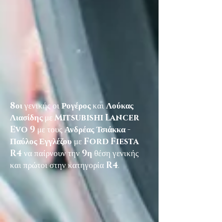
8οι
γενικής οι
Ρογέρος
και
Λούκας
Λιασίδης
με
Mitsubishi Lancer
Evo 9
με τους
Ανδρέας Τσιάκκα -
Παύλος Εγγλέζου
με
Ford Fiesta
R4
να παίρνουν την
9η
θέση γενικής
και πρώτοι στην κατηγορία
R4
.