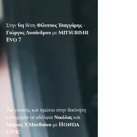
Στην
6η
θέση
Φίλιππος Τσαγγάρης -
Γιώργος Λυσάνδρου
με
Mitsubishi
Evo 7
.
7οι
γενικής και πρώτοι στην δικίνητη
κατηγορία τα αδέλφια
Νικόλας
και
Μάριος Χ'Ματθαίου
με
Honda
Civic
.