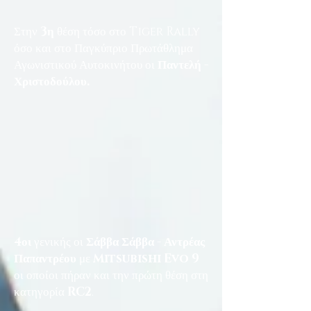
Στην
3η
θέση τόσο στο Tiger Rally
όσο και στο Παγκύπριο Πρωτάθλημα
Αγωνιστικού Αυτοκινήτου οι
Παντελή -
Χριστοδούλου.
4οι
γενικής οι
Σάββα Σάββα - Αντρέας
Παπαντρέου
με
Mitsubishi Evo 9
οι οποίοι πήραν και την πρώτη θέση στη
κατηγορία
RC2
.