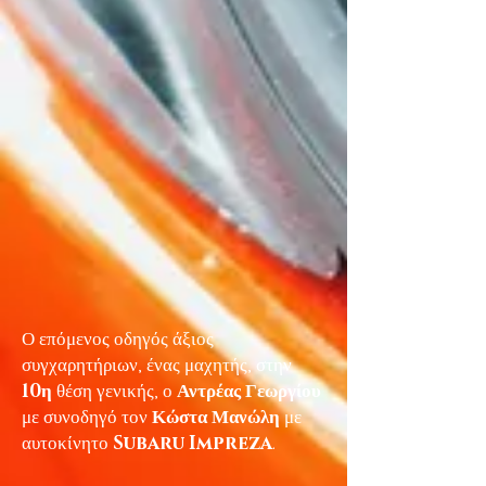
Ο επόμενος οδηγός άξιος
συγχαρητήριων, ένας μαχητής, στην
10η
θέση γενικής, ο
Αντρέας Γεωργίου
με συνοδηγό τον
Κώστα Μανώλη
με
αυτοκίνητο
Subaru Impreza
.