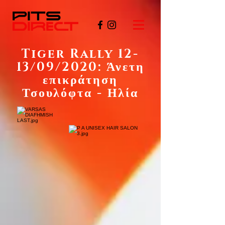
Tiger Rally 12-
13/09/2020: Άνετη
επικράτηση
Τσουλόφτα - Ηλία