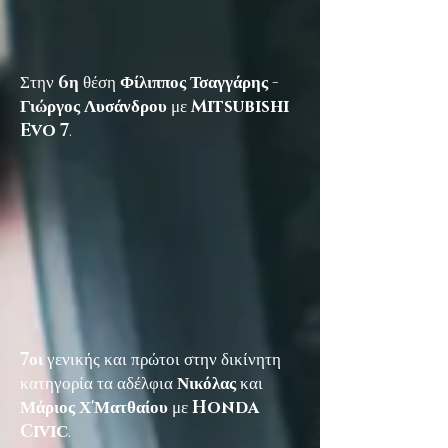
Στην
6η
θέση
Φίλιππος Τσαγγάρης -
Γιώργος Λυσάνδρου
με
Mitsubishi
Evo 7
.
7οι
γενικής και πρώτοι στην δικίνητη
κατηγορία τα αδέλφια
Νικόλας
και
Μάριος Χ'Ματθαίου
με
Honda
Civic
.