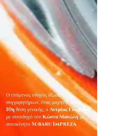
Ο επόμενος οδηγός άξιος
συγχαρητήριων, ένας μαχητής, στην
10η
θέση γενικής, ο
Αντρέας Γεωργίου
με συνοδηγό τον
Κώστα Μανώλη
με
αυτοκίνητο
Subaru Impreza
.