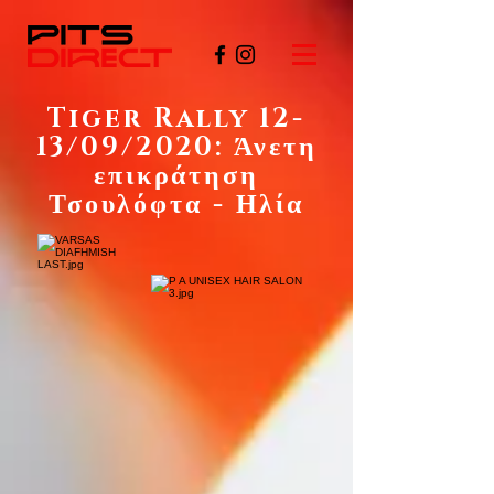
Tiger Rally 12-
13/09/2020: Άνετη
επικράτηση
Τσουλόφτα - Ηλία