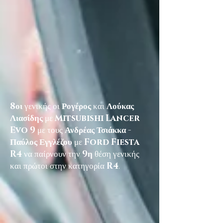
8οι
γενικής οι
Ρογέρος
και
Λούκας
Λιασίδης
με
Mitsubishi Lancer
Evo 9
με τους
Ανδρέας Τσιάκκα -
Παύλος Εγγλέζου
με
Ford Fiesta
R4
να παίρνουν την
9η
θέση γενικής
και πρώτοι στην κατηγορία
R4
.