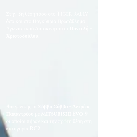
Στην
3η
θέση τόσο στο Tiger Rally
όσο και στο Παγκύπριο Πρωτάθλημα
Αγωνιστικού Αυτοκινήτου οι
Παντελή -
Χριστοδούλου.
4οι
γενικής οι
Σάββα Σάββα - Αντρέας
Παπαντρέου
με
Mitsubishi Evo 9
οι οποίοι πήραν και την πρώτη θέση στη
κατηγορία
RC2
.