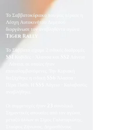
Το Σαββατοκύριακο που μας πέρασε η
Λέσχη Αυτοκινήτου Λεμεσού
διοργάνωσε τον αναβληθέντα αγώνα
Tiger Rally
.
Το Σάββατο είχαμε 2 ειδικές διαδρομές
SS1
Κυβίδες - Άλασσα και
SS2
Λάνεια
- Λάνεια, οι οποίες ήταν
επαναλαμβανόμενες. Την Κυριακή
διεξάχθηκε η ειδική
SS6
Άλασσα -
Πέρα Παίδι. Η
SS5
Λάγεια - Καλαβασός
αναβλήθηκε.
Οι συμμετοχές ήταν
23
συνολικά.
Σημαντικές απουσίες από τον αγώνα,
μεταξύ άλλων οι Σίμος Γαλαταριώτης,
Σταύρος Ζήνωνος, Δημοσθένους