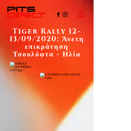
Tiger Rally 12-
13/09/2020: Άνετη
επικράτηση
Τσουλόφτα - Ηλία