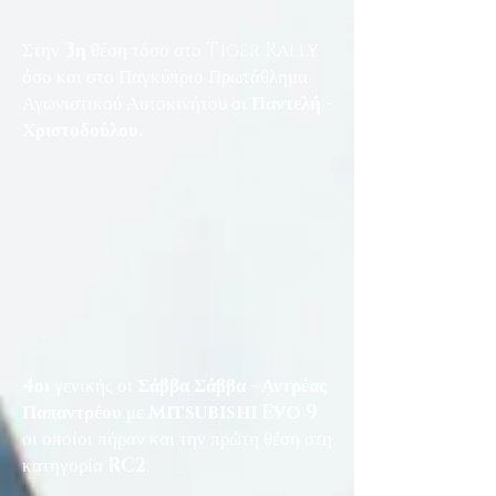
Στην
3η
θέση τόσο στο Tiger Rally
όσο και στο Παγκύπριο Πρωτάθλημα
Αγωνιστικού Αυτοκινήτου οι
Παντελή -
Χριστοδούλου.
4οι
γενικής οι
Σάββα Σάββα - Αντρέας
Παπαντρέου
με
Mitsubishi Evo 9
οι οποίοι πήραν και την πρώτη θέση στη
κατηγορία
RC2
.