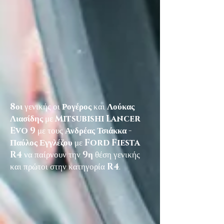
8οι
γενικής οι
Ρογέρος
και
Λούκας
Λιασίδης
με
Mitsubishi Lancer
Evo 9
με τους
Ανδρέας Τσιάκκα -
Παύλος Εγγλέζου
με
Ford Fiesta
R4
να παίρνουν την
9η
θέση γενικής
και πρώτοι στην κατηγορία
R4
.