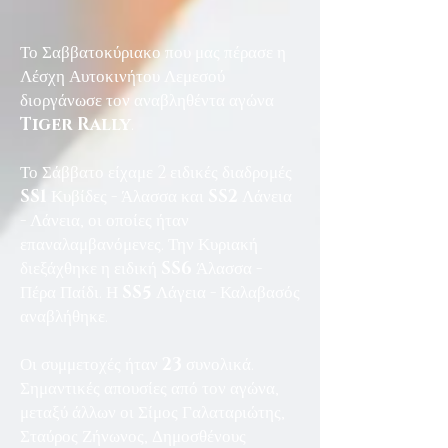
Το Σαββατοκύριακο που μας πέρασε η
Λέσχη Αυτοκινήτου Λεμεσού
διοργάνωσε τον αναβληθέντα αγώνα
Tiger Rally
.
Το Σάββατο είχαμε 2 ειδικές διαδρομές
SS1
Κυβίδες - Άλασσα και
SS2
Λάνεια
- Λάνεια, οι οποίες ήταν
επαναλαμβανόμενες. Την Κυριακή
διεξάχθηκε η ειδική
SS6
Άλασσα -
Πέρα Παίδι. Η
SS5
Λάγεια - Καλαβασός
αναβλήθηκε.
Οι συμμετοχές ήταν
23
συνολικά.
Σημαντικές απουσίες από τον αγώνα,
μεταξύ άλλων οι Σίμος Γαλαταριώτης,
Σταύρος Ζήνωνος, Δημοσθένους