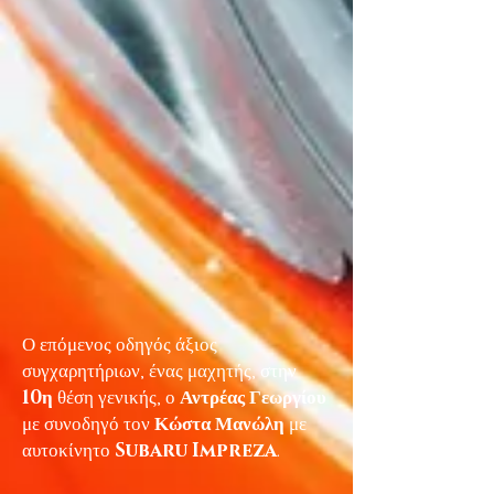
Ο επόμενος οδηγός άξιος
συγχαρητήριων, ένας μαχητής, στην
10η
θέση γενικής, ο
Αντρέας Γεωργίου
με συνοδηγό τον
Κώστα Μανώλη
με
αυτοκίνητο
Subaru Impreza
.