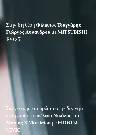
Στην
6η
θέση
Φίλιππος Τσαγγάρης -
Γιώργος Λυσάνδρου
με
Mitsubishi
Evo 7
.
7οι
γενικής και πρώτοι στην δικίνητη
κατηγορία τα αδέλφια
Νικόλας
και
Μάριος Χ'Ματθαίου
με
Honda
Civic
.