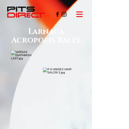
Larnaca
Acropolis Rally