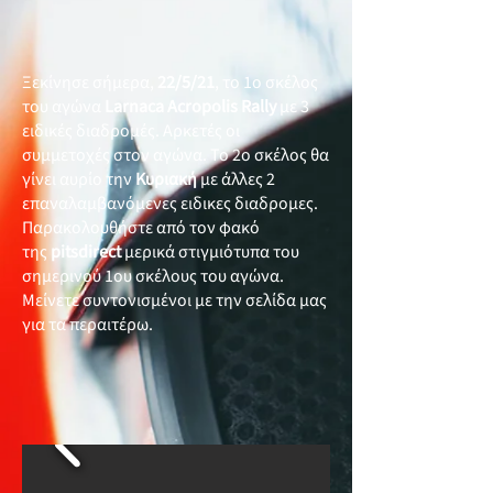
Ξεκίνησε σήμερα,
22/5/21
, το 1ο σκέλος
του αγώνα
Larnaca Acropolis Rally
με 3
ειδικές διαδρομές. Αρκετές οι
συμμετοχές στον αγώνα. Το 2ο σκέλος θα
γίνει αυρίο την
Κυριακή
με άλλες 2
επαναλαμβανόμενες ειδικες διαδρομες.
Παρακολουθήστε από τον φακό
της
pitsdirect
μερικά στιγμιότυπα του
σημερινού 1ου σκέλους του αγώνα.
Μείνετε συντονισμένοι με την σελίδα μας
για τα περαιτέρω.