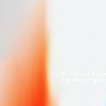
2οι
γενικής οι
Σίμος Γαλ
μηχανικό πρόβλημα και