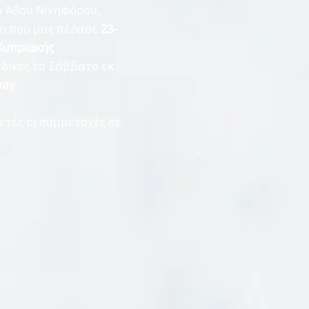
υ Άθου Νικηφόρου,
κο που μας πέρασε
23-
Κυπριακής
ιδικές το Σάββατο εκ
way
.
ετές οι συμμετοχές σε