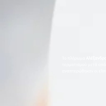
Το πλήρωμα
Αλέξανδρο
τερματισμού μετά από ε
αναπτερώθηκαν οι ελπί