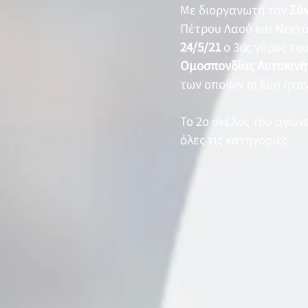
Με διοργανωτή τον
Σύ
Πέτρου Λαού και Νεκτ
24/5/21
ο 3ος γύρος το
Ομοσπονδίας Αυτοκινή
των οποίων οι δύο ήτα
Το 2ο σκέλος του αγών
όλες τις κατηγορίες.