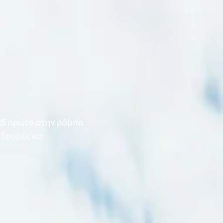
R5
πρώτο στην ράμπα
αδρομές και