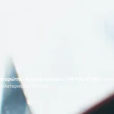
αταριώτης - Αντώνης Ιωάννου
με
VW Polo GTi R5
οι οποί
 κλαταρισμένο λάστιχο.