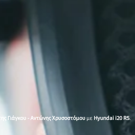
ης Γιάγκου - Αντώνης Χρυσοστόμου
με
Hyundai i20 R5
.