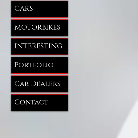
CARS
MOTORBIKES
INTERESTING
Portfolio
Car Dealers
Contact