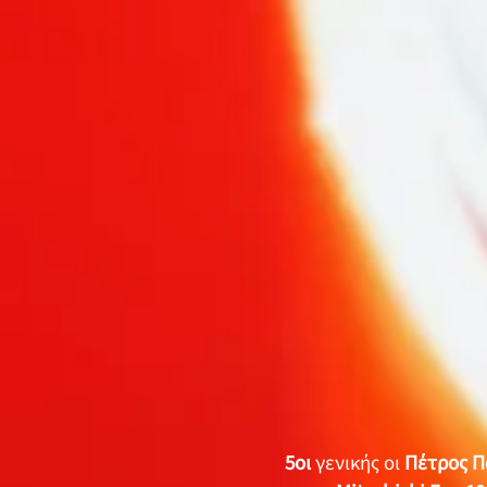
5οι
γενικής οι
Πέτρος Π