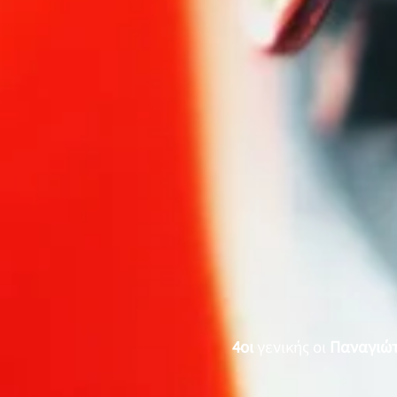
4οι
γενικής οι
Παναγιώτ