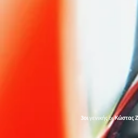
3οι
γενικής οι
Κώστας Ζ