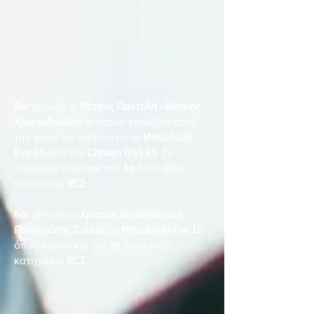
5οι
γενικής οι
Πέτρος Παντελή - Κύπρος
Χριστοδούλου
οι οποίοι επέλεξαν αυτή
την φορά να τρέξουν με το
Mitsubishi
Evo 10
αντί του
Citroen DS3 R5
. Το
πλήρωμα πήρε και την
1η
θέση στην
κατηγορία
RC2
.
6οι
γενικής οι
Χρίστος Δημοσθένους -
Παναγιώτης Σιάλος
με
Mitsubishi Evo 10
όπου πήραν και την
2η
θέση στην
κατηγορία
RC2
.