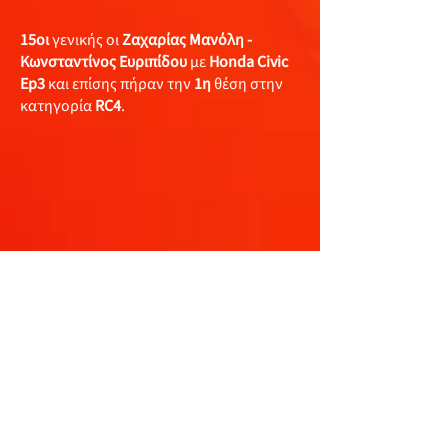
15οι
γενικής οι
Ζαχαρίας Μανόλη -
Κωνσταντίνος Ευριπίδου
με
Honda Civic
Ep3
και επίσης πήραν την
1η
θέση στην
κατηγορία
RC4
.
16οι
γενικής οι
Κωνσταντίνος Τελεβάντος
- Τάκης Σταύρου
με
Peugeot 208 R2
οι
οποίοι πάλευαν για την 1η θέση στην
κατηγορία RC4 με τους Ζαχαρίας Μανόλη
- Κωνσταντίνος Ευριπίδου. Τελικά