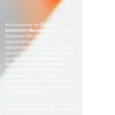
Με διοργανωτή τον
Σύνδεσμο
Αυτοκινήτου Λάρνακας
εις μνήμη του
αείμνηστου Άθου Νικηφόρου, Πέτρου
Λαού και Νεκτάριου Ανδρόνικου
πραγματοποιήθηκε το Σαββατοκύριακο
που μας πέρασε
23-24/5/21
ο 3ος γύρος
του
Παγκύπριου Πρωταθλήματος
Rally
υπό την αιγίδα της
Κυπριακής
Ομοσπονδίας Αυτοκινήτου
. Ο αγώνας
ήταν χωρισμένος σε δύο σκέλη με τρεις
ειδικές το Σάββατο εκ των οποίων οι δύο
ήταν επαναλαμβανόμενες και μία ειδική
στην
Achna Speedway
.
Το 2ο σκέλος του αγώνα την Κυριακή είχε
δύο επαναλαμβανόμενες ειδικές. Αρκετές