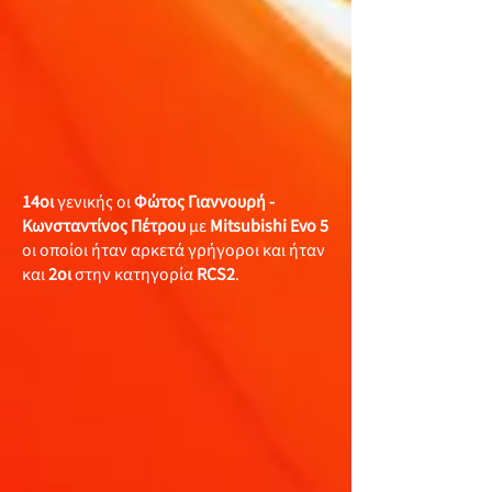
14οι
γενικής οι
Φώτος Γιαννουρή -
Κωνσταντίνος Πέτρου
με
Mitsubishi Evo 5
οι οποίοι ήταν αρκετά γρήγοροι και ήταν
και
2οι
στην κατηγορία
RCS2
.