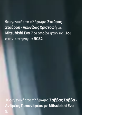
9οι
γενικής το πλήρωμα
Σταύρος
Σταύρου - Λεωνίδας Χριστοφή
με
Mitsubishi Evo 7
οι οποίοι ήταν και
1οι
στην κατηγορία
RCS2
.
10οι
γενικής το πλήρωμα
Σάββας Σάββα -
Ανδρέας Παπανδρέου
με
Mitsubishi Evo
9
.