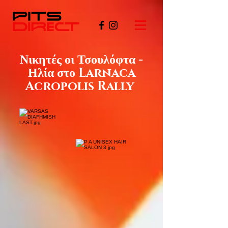
Νικητές οι Τσουλόφτα -
Ηλία στο Larnaca
Acropolis Rally