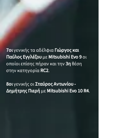
7οι
γενικής τα αδέλφια
Γιώργος και
Παύλος Εγγλέζου
με
Mitsubishi Evo 9
οι
οποίοι επίσης πήραν και την
3η
θέση
στην κατηγορία
RC2
.
8οι
γενικής οι
Σταύρος Αντωνίου -
Δημήτρης Πιερή
με
Mitsubishi Evo 10 R4
.