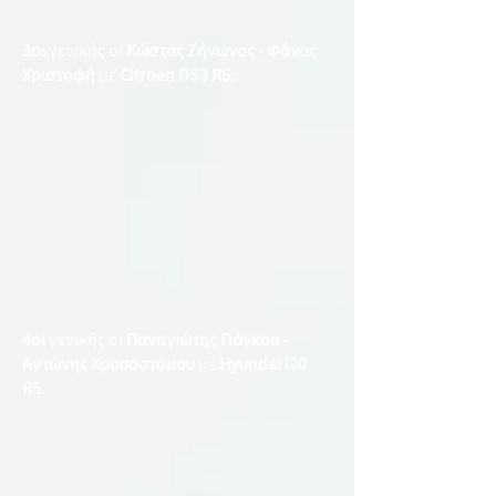
3οι
γενικής οι
Κώστας Ζήνωνος - Φάνος
Χριστοφή
με
Citroen DS3 R5.
4οι
γενικής οι
Παναγιώτης Γιάγκου -
Αντώνης Χρυσοστόμου
με
Hyundai i20
R5
.