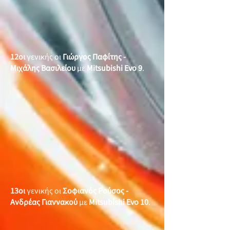
12οι
γενικής οι
Γιώργος Παφίτης -
Μιχάλης Βασιλείου
με
Mitsubishi Evo 9
.
13οι
γενικής οι
Σοφιανός Ρούσος -
Ανδρέας Γιαννακού
με
Mitsubishi Evo 10
.