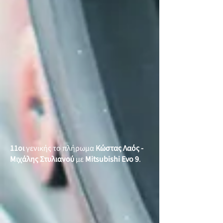
11οι
γενικής το πλήρωμα
Κώστας Λαός -
Μιχάλης Στυλιανού
με
Mitsubishi Evo 9
.