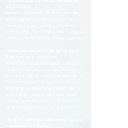
- Γιατί επέλεξες την Κύπρο για δεύτερη
πατρίδα σου;
Λατρεύω την Κύπρο. Είναι ένα όμορφο
μέρος και το κατάλαβα από την πρώτη
φορά που ήρθα, το 1995 για αγώνες
σκοποβολής . Έχω φίλους εδώ. Για εμένα
είναι η χώρα που πραγματικά μ' αρέσει.
- Θα περνάς περισσότερο χρόνο στην
Κύπρο τα επόμενα χρόνια;
Φέτος πέρασα αρκετές μέρες εδώ. Του
χρόνου θα μείνω ακόμα περισσότερο
διότι σχεδιάζουμε να ακολουθήσουμε το
Παγκύπριο Πρωτάθλημα Ράλλυ. Η
Κύπρος είναι το καλύτερο μέρος για να
προετοιμαστώ στη σκοποβολή ενόψει
των Ολυμπιακών Αγώνων "Παρίσι 2024".
Είναι το ιδανικό μέρος για ένα αθλητή.
- Είσαι 51. Δεν έχεις πλάνο αποχώρησης
από την ενεργό δράση;