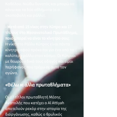
Καθόλου. Νιώθω δυνατός και μπορώ να
κάνω και τα δύο αθλήματα (σ.σ.
σκοποβολή και ράλλυ).
- Μετά από 15 νίκες στην Κύπρο και 17
τίτλους στο Μεσανατολικό Πρωτάθλημα,
ποιο μπορεί να είναι το κίνητρο σου;
Η νίκη στο Ράλλυ Κύπρος είναι πάντα
κίνητρο αφού πρόκειται για ένα από τα
καλύτερα ράλλυ στον κόσμο. Οι Κύπριοι
με θεωρούν δικό τους οδηγός και είμαι
περήφανος που τρέχω σε αυτό τον
αγώνα.
«Θέλω κι άλλα πρωταθλήματα»
Οι 17 τίτλοι πρωταθλητή Μέσης
Ανατολής που κατέχει ο Al Attiyah
αποτελούν ρεκόρ στην ιστορία της
διοργάνωσης, καθώς ο θρυλικός