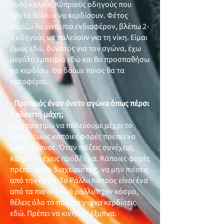
πολύ καλούς Κύπριους οδηγούς που
πάντα θέλουν να κερδίσουν. Φέτος
νομίζω θα είναι πιο ενδιαφέρον, βλέπω 2-
3 οδηγούς να παλεύουν για τη νίκη. Είμαι
όμως εδώ, δυνατός για τον αγώνα, έχω
μεγάλη εμπειρία εδώ και θα προσπαθήσω
να κερδίσω. Θα δούμε ποιος θα τα
καταφέρει.
- Προτιμάς έναν άνετο αγώνα όπως πέρσι
ή κλειστή μάχη;
Όχι, προτιμώ να παλεύουμε μέχρι το
τέλος, όμως κάποιες φορές πρέπει να
είσαι έξυπνος. Όταν πιέζεις συνέχεια,
κάπου θα έχεις πρόβλημα. Κάποιες φορές
πρέπει να το διαχειριστείς, να μην πιέσεις
από την αρχή. Το Ράλλυ Κύπρος είναι ένα
από τα πιο σκληρά ράλλυ στον κόσμο,
θέλεις όλο το πακέτο για να κερδίσεις
εδώ. Πρέπει να κινηθείς έξυπνα.