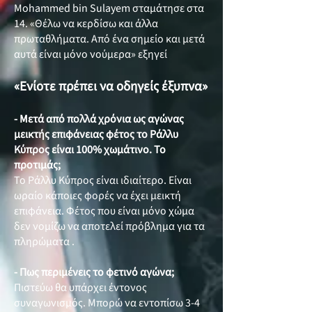
Mohammed bin Sulayem σταμάτησε στα
14. «Θέλω να κερδίσω και άλλα
πρωταθλήματα. Από ένα σημείο και μετά
αυτά είναι μόνο νούμερα» εξηγεί
«Ενίοτε πρέπει να οδηγείς έξυπνα»
- Μετά από πολλά χρόνια ως αγώνας
μεικτής επιφάνειας φέτος το Ράλλυ
Κύπρος είναι 100% χωμάτινο. Το
προτιμάς;
Το Ράλλυ Κύπρος είναι ιδιαίτερο. Είναι
ωραίο κάποιες φορές να έχει μεικτή
επιφάνεια. Φέτος που είναι μόνο χώμα
δεν νομίζω να αποτελεί πρόβλημα για τα
πληρώματα .
- Πως περιμένεις το φετινό αγώνα;
Πιστεύω θα υπάρχει έντονος
συναγωνισμός. Μπορώ να εντοπίσω 3-4