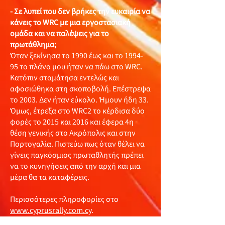
- Σε λυπεί που δεν βρήκες την ευκαιρία να
κάνεις το WRC με μια εργοστασιακή
ομάδα και να παλέψεις για το
πρωτάθλημα;
Όταν ξεκίνησα το 1990 έως και το 1994-
95 το πλάνο μου ήταν να πάω στο WRC.
Κατόπιν σταμάτησα εντελώς και
αφοσιώθηκα στη σκοποβολή. Επέστρεψα
το 2003. Δεν ήταν εύκολο. Ήμουν ήδη 33.
Όμως, έτρεξα στο WRC2 το κέρδισα δύο
φορές το 2015 και 2016 και έφερα 4η
θέση γενικής στο Ακρόπολις και στην
Πορτογαλία. Πιστεύω πως όταν θέλει να
γίνεις παγκόσμιος πρωταθλητής πρέπει
να το κυνηγήσεις από την αρχή και μια
μέρα θα τα καταφέρεις.
Περισσότερες πληροφορίες στο
www.cyprusrally.com.cy
.