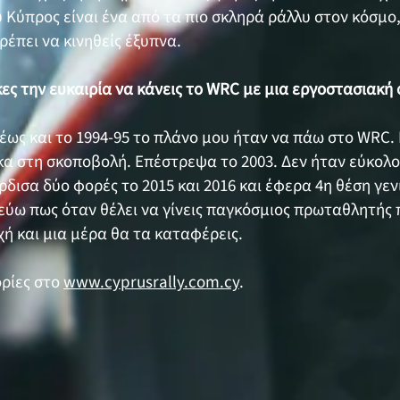
 Κύπρος είναι ένα από τα πιο σκληρά ράλλυ στον κόσμο,
Πρέπει να κινηθείς έξυπνα.
κες την ευκαιρία να κάνεις το WRC με μια εργοστασιακή
 έως και το 1994-95 το πλάνο μου ήταν να πάω στο WRC
α στη σκοποβολή. Επέστρεψα το 2003. Δεν ήταν εύκολο
δισα δύο φορές το 2015 και 2016 και έφερα 4η θέση γεν
εύω πως όταν θέλει να γίνεις παγκόσμιος πρωταθλητής 
χή και μια μέρα θα τα καταφέρεις.
ρίες στο
www.cyprusrally.com.cy
.