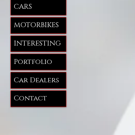
CARS
MOTORBIKES
INTERESTING
Portfolio
Car Dealers
Contact