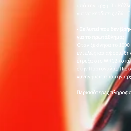
από την αρχή. Το Ράλλυ
για να κερδίσεις εδώ. 
- Σε λυπεί που δεν βρή
για το πρωτάθλημα;
Όταν ξεκίνησα το 1990
εντελώς και αφοσιώθηκ
έτρεξα στο WRC2 το κέρ
στην Πορτογαλία. Πιστ
κυνηγήσεις από την αρ
Περισσότερες πληροφο