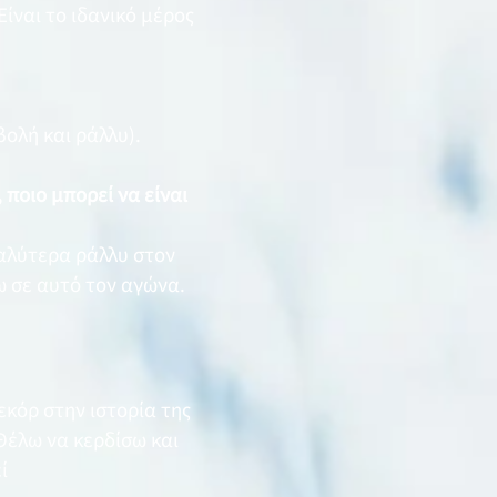
ίναι το ιδανικό μέρος
ολή και ράλλυ).
ποιο μπορεί να είναι
καλύτερα ράλλυ στον
ω σε αυτό τον αγώνα.
εκόρ στην ιστορία της
Θέλω να κερδίσω και
ί