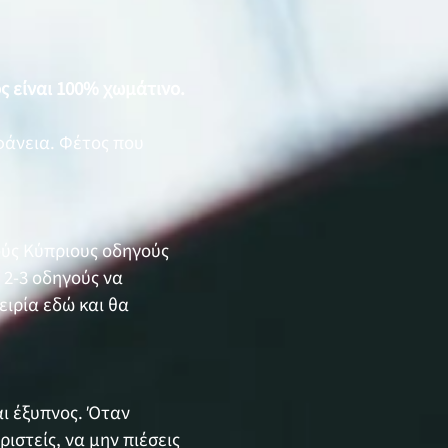
ς είναι 100% χωμάτινο.
ιφάνεια. Φέτος που
ούς Κύπριους οδηγούς
 2-3 οδηγούς να
ειρία εδώ και θα
αι έξυπνος. Όταν
ιστείς, να μην πιέσεις