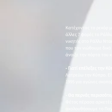
Κατέχοντας το ρεκόρ με
άλλες 7 φορές το Ράλλυ
νικητής στο Ράλλυ Ντα
που τον νιώθουμε δικό
άνοιξε την πόρτα του κ
- Γιατί επέλεξες την Κ
Λατρεύω την Κύπρο. Εί
1995 για αγώνες σκοποβ
- Θα περνάς περισσότε
Φέτος πέρασα αρκετές 
ακολουθήσουμε το Παγκ