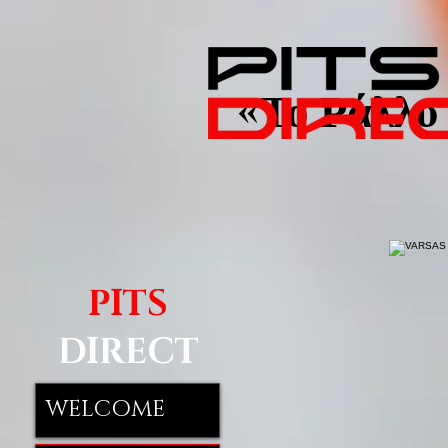
«Το Ράλλυ 
PITS
DIRECT
WELCOME