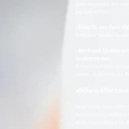
προετοιμαστώ στη σκοπ
για ένα αθλητή.
- Είσαι 51. Δεν έχεις 
Καθόλου. Νιώθω δυνατό
- Μετά από 15 νίκες στ
το κίνητρο σου;
Η νίκη στο Ράλλυ Κύπρ
κόσμο. Οι Κύπριοι με 
«Θέλω κι άλλα πρω
Οι 17 τίτλοι πρωταθλητ
διοργάνωσης, καθώς ο
άλλα πρωταθλήματα. Απ