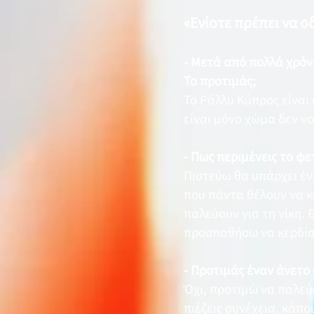
«Ενίοτε πρέπει να ο
- Μετά από πολλά χρόν
Το προτιμάς;
Το Ράλλυ Κύπρος είναι 
είναι μόνο χώμα δεν ν
- Πως περιμένεις το φε
Πιστεύω θα υπάρχει έν
που πάντα θέλουν να κ
παλεύουν για τη νίκη. 
προσπαθήσω να κερδίσ
- Προτιμάς έναν άνετο
Όχι, προτιμώ να παλεύ
πιέζεις συνέχεια, κάπο