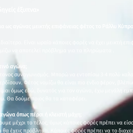
δηγείς έξυπνα»
ια ως αγώνας μεικτής επιφάνειας φέτος το Ράλλυ Κύπρο
ιδιαίτερο. Είναι ωραίο κάποιες φορές να έχει μεικτή επ
ομίζω να αποτελεί πρόβλημα για τα πληρώματα .
τινό αγώνα;
τονος συναγωνισμός. Μπορώ να εντοπίσω 3-4 πολύ καλ
ερδίσουν. Φέτος νομίζω θα είναι πιο ενδιαφέρον, βλέπω
Είμαι όμως εδώ, δυνατός για τον αγώνα, έχω μεγάλη εμπ
ω. Θα δούμε ποιος θα τα καταφέρει.
 αγώνα όπως πέρσι ή κλειστή μάχη;
ουμε μέχρι το τέλος, όμως κάποιες φορές πρέπει να είσ
υ θα έχεις πρόβλημα. Κάποιες φορές πρέπει να το διαχειρ