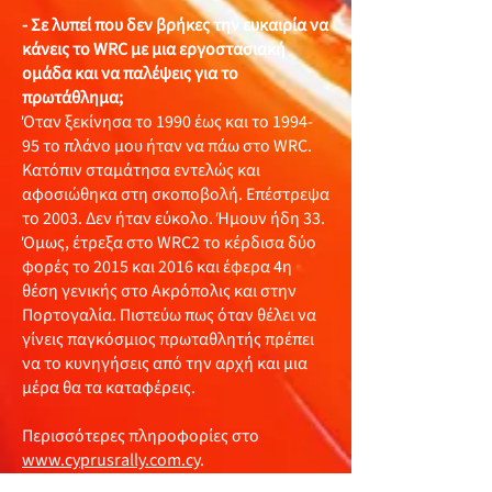
- Σε λυπεί που δεν βρήκες την ευκαιρία να
κάνεις το WRC με μια εργοστασιακή
ομάδα και να παλέψεις για το
πρωτάθλημα;
Όταν ξεκίνησα το 1990 έως και το 1994-
95 το πλάνο μου ήταν να πάω στο WRC.
Κατόπιν σταμάτησα εντελώς και
αφοσιώθηκα στη σκοποβολή. Επέστρεψα
το 2003. Δεν ήταν εύκολο. Ήμουν ήδη 33.
Όμως, έτρεξα στο WRC2 το κέρδισα δύο
φορές το 2015 και 2016 και έφερα 4η
θέση γενικής στο Ακρόπολις και στην
Πορτογαλία. Πιστεύω πως όταν θέλει να
γίνεις παγκόσμιος πρωταθλητής πρέπει
να το κυνηγήσεις από την αρχή και μια
μέρα θα τα καταφέρεις.
Περισσότερες πληροφορίες στο
www.cyprusrally.com.cy
.