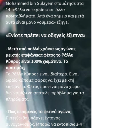
Mohammed bin Sulayem σταμάτησε στα
14. «Θέλω να κερδίσω και άλλα
πρωταθλήματα. Από ένα σημείο και μετά
αυτά είναι μόνο νούμερα» εξηγεί
«Ενίοτε πρέπει να οδηγείς έξυπνα»
- Μετά από πολλά χρόνια ως αγώνας
μεικτής επιφάνειας φέτος το Ράλλυ
Κύπρος είναι 100% χωμάτινο. Το
προτιμάς;
Το Ράλλυ Κύπρος είναι ιδιαίτερο. Είναι
ωραίο κάποιες φορές να έχει μεικτή
επιφάνεια. Φέτος που είναι μόνο χώμα
δεν νομίζω να αποτελεί πρόβλημα για τα
πληρώματα .
- Πως περιμένεις το φετινό αγώνα;
Πιστεύω θα υπάρχει έντονος
συναγωνισμός. Μπορώ να εντοπίσω 3-4