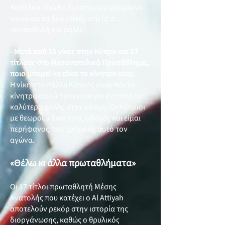
Καθόλου. Νιώθω δυνατός και μπορώ να
κάνω και τα δύο αθλήματα (σ.σ.
σκοποβολή και ράλλυ).
- Μετά από 15 νίκες στην Κύπρο και 17
τίτλους στο Μεσανατολικό Πρωτάθλημα,
ποιο μπορεί να είναι το κίνητρο σου;
Η νίκη στο Ράλλυ Κύπρος είναι πάντα
κίνητρο αφού πρόκειται για ένα από τα
καλύτερα ράλλυ στον κόσμο. Οι Κύπριοι
με θεωρούν δικό τους οδηγός και είμαι
περήφανος που τρέχω σε αυτό τον
αγώνα.
«Θέλω κι άλλα πρωταθλήματα»
Οι 17 τίτλοι πρωταθλητή Μέσης
Ανατολής που κατέχει ο Al Attiyah
αποτελούν ρεκόρ στην ιστορία της
διοργάνωσης, καθώς ο θρυλικός