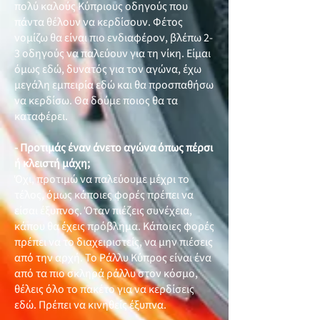
πολύ καλούς Κύπριους οδηγούς που
πάντα θέλουν να κερδίσουν. Φέτος
νομίζω θα είναι πιο ενδιαφέρον, βλέπω 2-
3 οδηγούς να παλεύουν για τη νίκη. Είμαι
όμως εδώ, δυνατός για τον αγώνα, έχω
μεγάλη εμπειρία εδώ και θα προσπαθήσω
να κερδίσω. Θα δούμε ποιος θα τα
καταφέρει.
- Προτιμάς έναν άνετο αγώνα όπως πέρσι
ή κλειστή μάχη;
Όχι, προτιμώ να παλεύουμε μέχρι το
τέλος, όμως κάποιες φορές πρέπει να
είσαι έξυπνος. Όταν πιέζεις συνέχεια,
κάπου θα έχεις πρόβλημα. Κάποιες φορές
πρέπει να το διαχειριστείς, να μην πιέσεις
από την αρχή. Το Ράλλυ Κύπρος είναι ένα
από τα πιο σκληρά ράλλυ στον κόσμο,
θέλεις όλο το πακέτο για να κερδίσεις
εδώ. Πρέπει να κινηθείς έξυπνα.