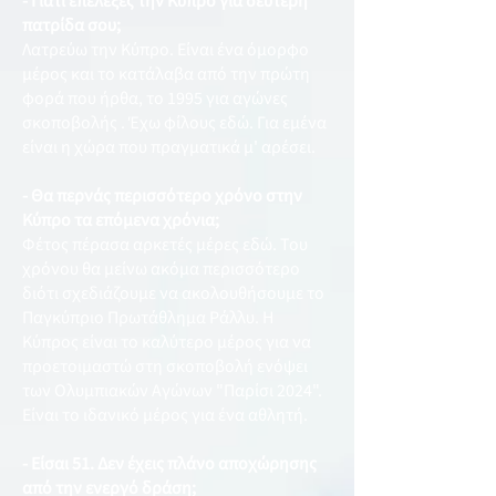
- Γιατί επέλεξες την Κύπρο για δεύτερη
πατρίδα σου;
Λατρεύω την Κύπρο. Είναι ένα όμορφο
μέρος και το κατάλαβα από την πρώτη
φορά που ήρθα, το 1995 για αγώνες
σκοποβολής . Έχω φίλους εδώ. Για εμένα
είναι η χώρα που πραγματικά μ' αρέσει.
- Θα περνάς περισσότερο χρόνο στην
Κύπρο τα επόμενα χρόνια;
Φέτος πέρασα αρκετές μέρες εδώ. Του
χρόνου θα μείνω ακόμα περισσότερο
διότι σχεδιάζουμε να ακολουθήσουμε το
Παγκύπριο Πρωτάθλημα Ράλλυ. Η
Κύπρος είναι το καλύτερο μέρος για να
προετοιμαστώ στη σκοποβολή ενόψει
των Ολυμπιακών Αγώνων "Παρίσι 2024".
Είναι το ιδανικό μέρος για ένα αθλητή.
- Είσαι 51. Δεν έχεις πλάνο αποχώρησης
από την ενεργό δράση;