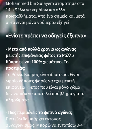
Mohammed bin Sulayem σταμάτησε στα
14. «Θέλω να κερδίσω και άλλα
πρωταθλήματα. Από ένα σημείο και μετά
αυτά είναι μόνο νούμερα» εξηγεί
«Ενίοτε πρέπει να οδηγείς έξυπνα»
- Μετά από πολλά χρόνια ως αγώνας
μεικτής επιφάνειας φέτος το Ράλλυ
Κύπρος είναι 100% χωμάτινο. Το
προτιμάς;
Το Ράλλυ Κύπρος είναι ιδιαίτερο. Είναι
ωραίο κάποιες φορές να έχει μεικτή
επιφάνεια. Φέτος που είναι μόνο χώμα
δεν νομίζω να αποτελεί πρόβλημα για τα
πληρώματα .
- Πως περιμένεις το φετινό αγώνα;
Πιστεύω θα υπάρχει έντονος
συναγωνισμός. Μπορώ να εντοπίσω 3-4