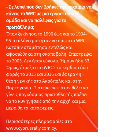
- Σε λυπεί που δεν βρήκες την ευκαιρία να
κάνεις το WRC με μια εργοστασιακή
ομάδα και να παλέψεις για το
πρωτάθλημα;
Όταν ξεκίνησα το 1990 έως και το 1994-
95 το πλάνο μου ήταν να πάω στο WRC.
Κατόπιν σταμάτησα εντελώς και
αφοσιώθηκα στη σκοποβολή. Επέστρεψα
το 2003. Δεν ήταν εύκολο. Ήμουν ήδη 33.
Όμως, έτρεξα στο WRC2 το κέρδισα δύο
φορές το 2015 και 2016 και έφερα 4η
θέση γενικής στο Ακρόπολις και στην
Πορτογαλία. Πιστεύω πως όταν θέλει να
γίνεις παγκόσμιος πρωταθλητής πρέπει
να το κυνηγήσεις από την αρχή και μια
μέρα θα τα καταφέρεις.
Περισσότερες πληροφορίες στο
www.cyprusrally.com.cy
.