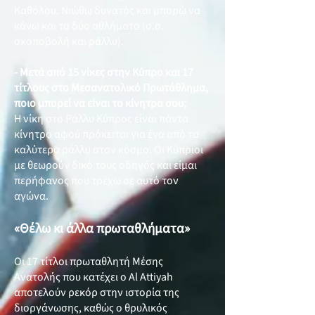
Καθόλου. Νιώθω δυνατός και μπορώ να
κάνω και τα δύο αθλήματα (σ.σ.
σκοποβολή και ράλλυ).
- Μετά από 15 νίκες στην Κύπρο και 17
τίτλους στο Μεσανατολικό Πρωτάθλημα,
ποιο μπορεί να είναι το κίνητρο σου;
Η νίκη στο Ράλλυ Κύπρος είναι πάντα
κίνητρο αφού πρόκειται για ένα από τα
καλύτερα ράλλυ στον κόσμο. Οι Κύπριοι
με θεωρούν δικό τους οδηγός και είμαι
περήφανος που τρέχω σε αυτό τον
αγώνα.
«Θέλω κι άλλα πρωταθλήματα»
Οι 17 τίτλοι πρωταθλητή Μέσης
Ανατολής που κατέχει ο Al Attiyah
αποτελούν ρεκόρ στην ιστορία της
διοργάνωσης, καθώς ο θρυλικός