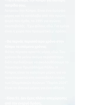
- Γιατί επέλεξες την Κύπρο για δεύτερη
πατρίδα σου;
Λατρεύω την Κύπρο. Είναι ένα όμορφο
μέρος και το κατάλαβα από την πρώτη
φορά που ήρθα, το 1995 για αγώνες
σκοποβολής . Έχω φίλους εδώ. Για εμένα
είναι η χώρα που πραγματικά μ' αρέσει.
- Θα περνάς περισσότερο χρόνο στην
Κύπρο τα επόμενα χρόνια;
Φέτος πέρασα αρκετές μέρες εδώ. Του
χρόνου θα μείνω ακόμα περισσότερο
διότι σχεδιάζουμε να ακολουθήσουμε το
Παγκύπριο Πρωτάθλημα Ράλλυ. Η
Κύπρος είναι το καλύτερο μέρος για να
προετοιμαστώ στη σκοποβολή ενόψει
των Ολυμπιακών Αγώνων "Παρίσι 2024".
Είναι το ιδανικό μέρος για ένα αθλητή.
- Είσαι 51. Δεν έχεις πλάνο αποχώρησης
από την ενεργό δράση;