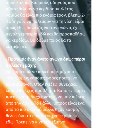
πολύ καλούς Κύπριους οδηγούς που
πάντα θέλουν να κερδίσουν. Φέτος
νομίζω θα είναι πιο ενδιαφέρον, βλέπω 2-
3 οδηγούς να παλεύουν για τη νίκη. Είμαι
όμως εδώ, δυνατός για τον αγώνα, έχω
μεγάλη εμπειρία εδώ και θα προσπαθήσω
να κερδίσω. Θα δούμε ποιος θα τα
καταφέρει.
- Προτιμάς έναν άνετο αγώνα όπως πέρσι
ή κλειστή μάχη;
Όχι, προτιμώ να παλεύουμε μέχρι το
τέλος, όμως κάποιες φορές πρέπει να
είσαι έξυπνος. Όταν πιέζεις συνέχεια,
κάπου θα έχεις πρόβλημα. Κάποιες φορές
πρέπει να το διαχειριστείς, να μην πιέσεις
από την αρχή. Το Ράλλυ Κύπρος είναι ένα
από τα πιο σκληρά ράλλυ στον κόσμο,
θέλεις όλο το πακέτο για να κερδίσεις
εδώ. Πρέπει να κινηθείς έξυπνα.