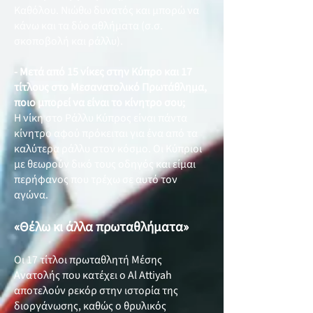
Καθόλου. Νιώθω δυνατός και μπορώ να
κάνω και τα δύο αθλήματα (σ.σ.
σκοποβολή και ράλλυ).
- Μετά από 15 νίκες στην Κύπρο και 17
τίτλους στο Μεσανατολικό Πρωτάθλημα,
ποιο μπορεί να είναι το κίνητρο σου;
Η νίκη στο Ράλλυ Κύπρος είναι πάντα
κίνητρο αφού πρόκειται για ένα από τα
καλύτερα ράλλυ στον κόσμο. Οι Κύπριοι
με θεωρούν δικό τους οδηγός και είμαι
περήφανος που τρέχω σε αυτό τον
αγώνα.
«Θέλω κι άλλα πρωταθλήματα»
Οι 17 τίτλοι πρωταθλητή Μέσης
Ανατολής που κατέχει ο Al Attiyah
αποτελούν ρεκόρ στην ιστορία της
διοργάνωσης, καθώς ο θρυλικός