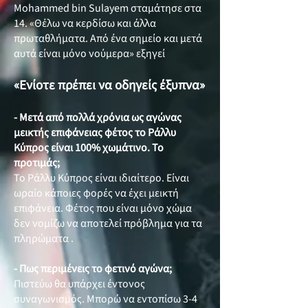
Mohammed bin Sulayem σταμάτησε στα
14. «Θέλω να κερδίσω και άλλα
πρωταθλήματα. Από ένα σημείο και μετά
αυτά είναι μόνο νούμερα» εξηγεί
«Ενίοτε πρέπει να οδηγείς έξυπνα»
- Μετά από πολλά χρόνια ως αγώνας
μεικτής επιφάνειας φέτος το Ράλλυ
Κύπρος είναι 100% χωμάτινο. Το
προτιμάς;
Το Ράλλυ Κύπρος είναι ιδιαίτερο. Είναι
ωραίο κάποιες φορές να έχει μεικτή
επιφάνεια. Φέτος που είναι μόνο χώμα
δεν νομίζω να αποτελεί πρόβλημα για τα
πληρώματα .
- Πως περιμένεις το φετινό αγώνα;
Πιστεύω θα υπάρχει έντονος
συναγωνισμός. Μπορώ να εντοπίσω 3-4