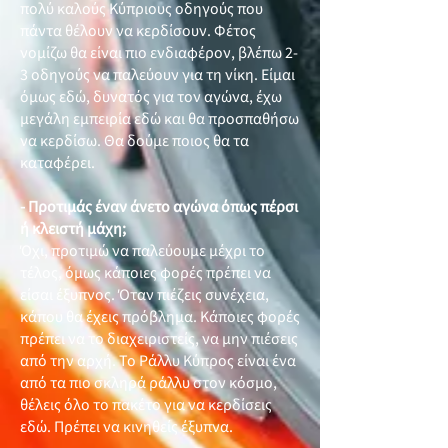
πολύ καλούς Κύπριους οδηγούς που
πάντα θέλουν να κερδίσουν. Φέτος
νομίζω θα είναι πιο ενδιαφέρον, βλέπω 2-
3 οδηγούς να παλεύουν για τη νίκη. Είμαι
όμως εδώ, δυνατός για τον αγώνα, έχω
μεγάλη εμπειρία εδώ και θα προσπαθήσω
να κερδίσω. Θα δούμε ποιος θα τα
καταφέρει.
- Προτιμάς έναν άνετο αγώνα όπως πέρσι
ή κλειστή μάχη;
Όχι, προτιμώ να παλεύουμε μέχρι το
τέλος, όμως κάποιες φορές πρέπει να
είσαι έξυπνος. Όταν πιέζεις συνέχεια,
κάπου θα έχεις πρόβλημα. Κάποιες φορές
πρέπει να το διαχειριστείς, να μην πιέσεις
από την αρχή. Το Ράλλυ Κύπρος είναι ένα
από τα πιο σκληρά ράλλυ στον κόσμο,
θέλεις όλο το πακέτο για να κερδίσεις
εδώ. Πρέπει να κινηθείς έξυπνα.