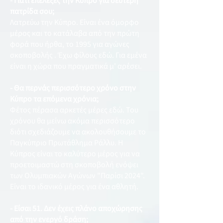
- Γιατί επέλεξες την Κύπρο για δεύτερη
πατρίδα σου;
Λατρεύω την Κύπρο. Είναι ένα όμορφο
μέρος και το κατάλαβα από την πρώτη
φορά που ήρθα, το 1995 για αγώνες
σκοποβολής . Έχω φίλους εδώ. Για εμένα
είναι η χώρα που πραγματικά μ' αρέσει.
- Θα περνάς περισσότερο χρόνο στην
Κύπρο τα επόμενα χρόνια;
Φέτος πέρασα αρκετές μέρες εδώ. Του
χρόνου θα μείνω ακόμα περισσότερο
διότι σχεδιάζουμε να ακολουθήσουμε το
Παγκύπριο Πρωτάθλημα Ράλλυ. Η
Κύπρος είναι το καλύτερο μέρος για να
προετοιμαστώ στη σκοποβολή ενόψει
των Ολυμπιακών Αγώνων "Παρίσι 2024".
Είναι το ιδανικό μέρος για ένα αθλητή.
- Είσαι 51. Δεν έχεις πλάνο αποχώρησης
από την ενεργό δράση;