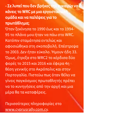
- Σε λυπεί που δεν βρήκες την ευκαιρία να
κάνεις το WRC με μια εργοστασιακή
ομάδα και να παλέψεις για το
πρωτάθλημα;
Όταν ξεκίνησα το 1990 έως και το 1994-
95 το πλάνο μου ήταν να πάω στο WRC.
Κατόπιν σταμάτησα εντελώς και
αφοσιώθηκα στη σκοποβολή. Επέστρεψα
το 2003. Δεν ήταν εύκολο. Ήμουν ήδη 33.
Όμως, έτρεξα στο WRC2 το κέρδισα δύο
φορές το 2015 και 2016 και έφερα 4η
θέση γενικής στο Ακρόπολις και στην
Πορτογαλία. Πιστεύω πως όταν θέλει να
γίνεις παγκόσμιος πρωταθλητής πρέπει
να το κυνηγήσεις από την αρχή και μια
μέρα θα τα καταφέρεις.
Περισσότερες πληροφορίες στο
www.cyprusrally.com.cy
.