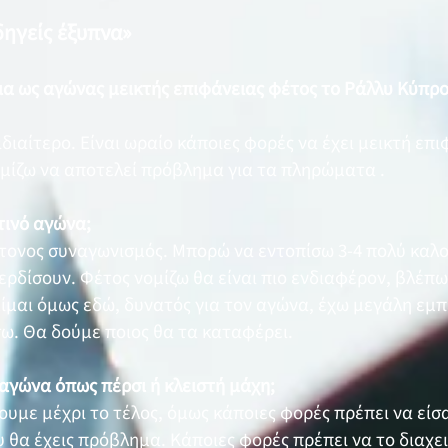
δηγείς έξυπνα»
ια ως αγώνας μεικτής επιφάνειας φέτος το Ράλλυ Κύπρο
ιδιαίτερο. Είναι ωραίο κάποιες φορές να έχει μεικτή επ
ομίζω να αποτελεί πρόβλημα για τα πληρώματα .
τινό αγώνα;
τονος συναγωνισμός. Μπορώ να εντοπίσω 3-4 πολύ καλ
ερδίσουν. Φέτος νομίζω θα είναι πιο ενδιαφέρον, βλέπω
Είμαι όμως εδώ, δυνατός για τον αγώνα, έχω μεγάλη εμπ
ω. Θα δούμε ποιος θα τα καταφέρει.
 αγώνα όπως πέρσι ή κλειστή μάχη;
ουμε μέχρι το τέλος, όμως κάποιες φορές πρέπει να είσ
υ θα έχεις πρόβλημα. Κάποιες φορές πρέπει να το διαχειρ