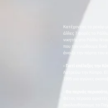
Κατέχοντας το ρεκόρ με
άλλες 7 φορές το Ράλλυ
νικητής στο Ράλλυ Ντα
που τον νιώθουμε δικό
άνοιξε την πόρτα του κ
- Γιατί επέλεξες την Κ
Λατρεύω την Κύπρο. Εί
1995 για αγώνες σκοποβ
- Θα περνάς περισσότε
Φέτος πέρασα αρκετές 
ακολουθήσουμε το Παγκ