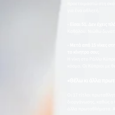
προετοιμαστώ στη σκοπ
για ένα αθλητή.
- Είσαι 51. Δεν έχεις 
Καθόλου. Νιώθω δυνατό
- Μετά από 15 νίκες στ
το κίνητρο σου;
Η νίκη στο Ράλλυ Κύπρ
κόσμο. Οι Κύπριοι με 
«Θέλω κι άλλα πρω
Οι 17 τίτλοι πρωταθλητ
διοργάνωσης, καθώς ο
άλλα πρωταθλήματα. Απ