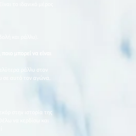
ίναι το ιδανικό μέρος
ολή και ράλλυ).
ποιο μπορεί να είναι
καλύτερα ράλλυ στον
ω σε αυτό τον αγώνα.
εκόρ στην ιστορία της
Θέλω να κερδίσω και
ί