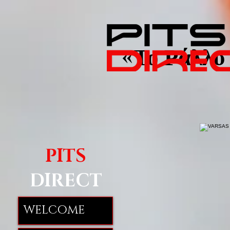
«Το Ράλλυ 
PITS
DIRECT
WELCOME