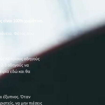
ς είναι 100% χωμάτινο.
ιφάνεια. Φέτος που
ούς Κύπριους οδηγούς
 2-3 οδηγούς να
ειρία εδώ και θα
αι έξυπνος. Όταν
ιστείς, να μην πιέσεις