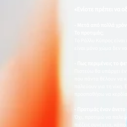
«Ενίοτε πρέπει να ο
- Μετά από πολλά χρόν
Το προτιμάς;
Το Ράλλυ Κύπρος είναι 
είναι μόνο χώμα δεν ν
- Πως περιμένεις το φε
Πιστεύω θα υπάρχει έν
που πάντα θέλουν να κ
παλεύουν για τη νίκη. 
προσπαθήσω να κερδίσ
- Προτιμάς έναν άνετο
Όχι, προτιμώ να παλεύ
πιέζεις συνέχεια, κάπο