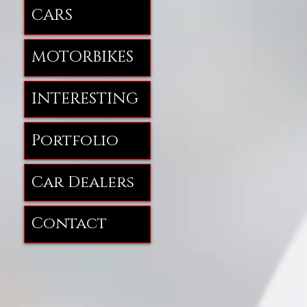
CARS
MOTORBIKES
INTERESTING
Portfolio
Car Dealers
Contact