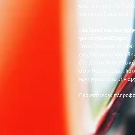
από την αρχή. Το Ράλλυ
για να κερδίσεις εδώ. 
- Σε λυπεί που δεν βρή
για το πρωτάθλημα;
Όταν ξεκίνησα το 1990
εντελώς και αφοσιώθηκ
έτρεξα στο WRC2 το κέρ
στην Πορτογαλία. Πιστ
κυνηγήσεις από την αρ
Περισσότερες πληροφο