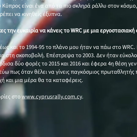
 Κύπρος είναι ένα από τα πιο σκληρά ράλλυ στον κόσμο,
Πρέπει να κινηθείς έξυπνα.
κες την ευκαιρία να κάνεις το WRC με μια εργοστασιακή
 έως και το 1994-95 το πλάνο μου ήταν να πάω στο WRC
α στη σκοποβολή. Επέστρεψα το 2003. Δεν ήταν εύκολο
δισα δύο φορές το 2015 και 2016 και έφερα 4η θέση γεν
εύω πως όταν θέλει να γίνεις παγκόσμιος πρωταθλητής 
χή και μια μέρα θα τα καταφέρεις.
ρίες στο
www.cyprusrally.com.cy
.