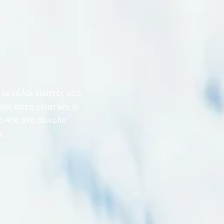
μεγάλοι νικητές στο
ους αυτή είναι και οι
 ο 4ος στο σύνολο
ς .