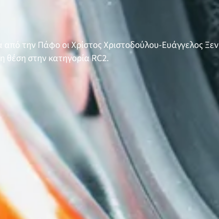
μα από την Πάφο οι Χρίστος Χριστοδούλου-Ευάγγελος Ξ
1η θέση στην κατηγορία RC2.