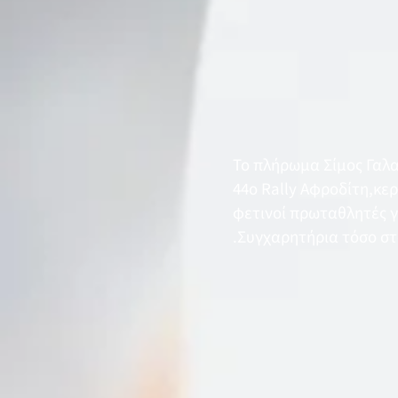
Το πλήρωμα Σίμος Γαλα
44ο Rally Αφροδίτη,κερδ
φετινοί πρωταθλητές γι
.Συγχαρητήρια τόσο στο