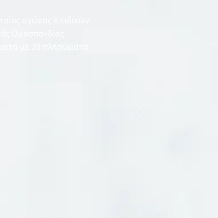
αίος αγώνας 8 ειδικών
κής Ομοσπονδίας
ώματα με 20 πληρώματα