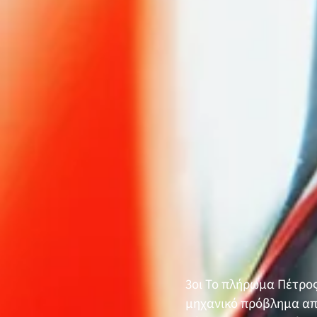
3οι Το πλήρωμα Πέτρο
μηχανικό πρόβλημα απ