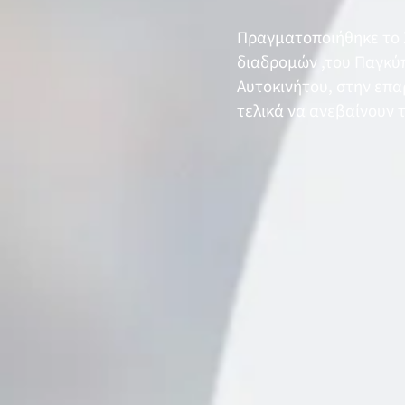
Πραγματοποιήθηκε το Σ
διαδρομών ,του Παγκύπ
Αυτοκινήτου, στην επ
τελικά να ανεβαίνουν 