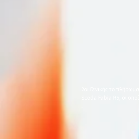
2οι Γενικής το πλήρωμ
Scoda Fabia R5, οι οποί
.