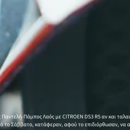
ς Παντελή-Πάμπος Λαός με CITROEN DS3 R5 αν και ταλ
ό το Σάββατο, κατάφεραν, αφού το επιδιόρθωσαν, να α