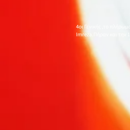
4οι Γενικής ,το πλήρω
Imreza.Πήραν και την 