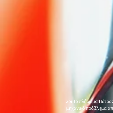
3οι Το πλήρωμα Πέτρο
μηχανικό πρόβλημα απ