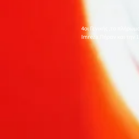
4οι Γενικής ,το πλήρω
Imreza.Πήραν και την 