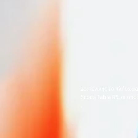
2οι Γενικής το πλήρωμ
Scoda Fabia R5, οι οποί
.