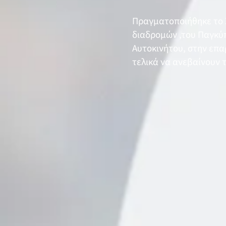
Πραγματοποιήθηκε το Σ
διαδρομών ,του Παγκύπ
Αυτοκινήτου, στην επ
τελικά να ανεβαίνουν 