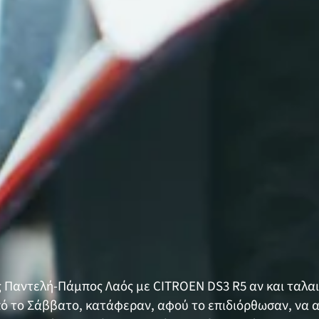
ς Παντελή-Πάμπος Λαός με CITROEN DS3 R5 αν και ταλ
ό το Σάββατο, κατάφεραν, αφού το επιδιόρθωσαν, να α