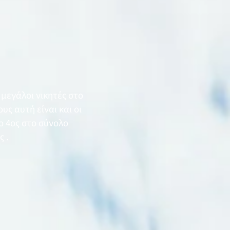
μεγάλοι νικητές στο
ους αυτή είναι και οι
 ο 4ος στο σύνολο
ς .