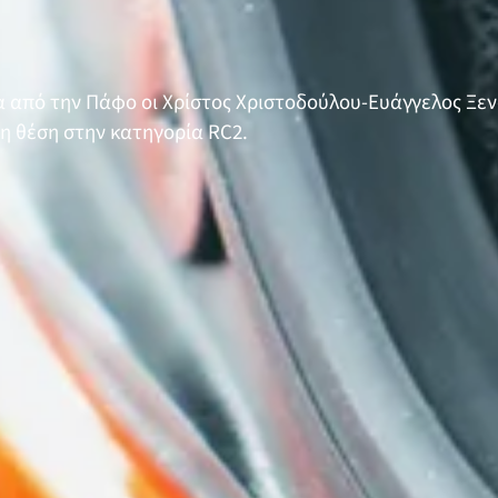
μα από την Πάφο οι Χρίστος Χριστοδούλου-Ευάγγελος Ξ
1η θέση στην κατηγορία RC2.