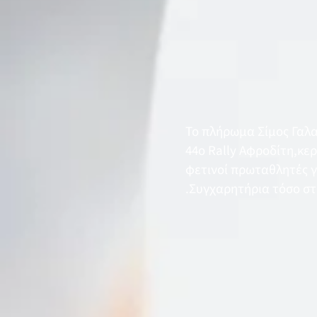
Το πλήρωμα Σίμος Γαλα
44ο Rally Αφροδίτη,κερδ
φετινοί πρωταθλητές γι
.Συγχαρητήρια τόσο στο