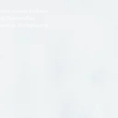
αίος αγώνας 8 ειδικών
κής Ομοσπονδίας
ώματα με 20 πληρώματα