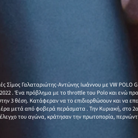
ές Σίμος Γαλαταριώτης-Αντώνης Ιωάννου με VW POLO GT
y 2022 . Ένα πρόβλημα με το throttle του Polo και ενώ 
στην 3 θέση. Κατάφεραν να το επιδιορθώσουν και να επ
μέρα μετά από φοβερά περάσματα . Την Κυριακή, στο 2ο
 έλεγχο του αγώνα, κράτησαν την πρωτοπορία, περνώντ