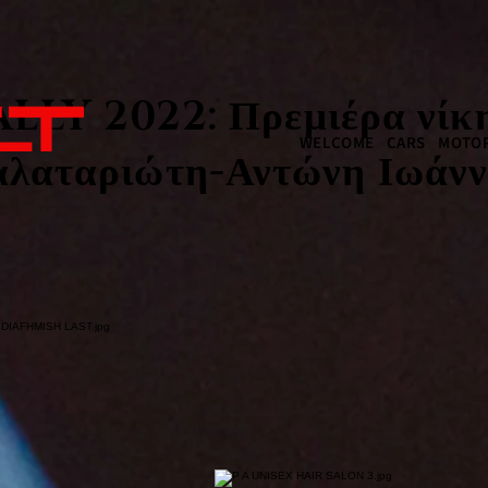
LY 2022: Πρεμιέρα νίκη
WELCOME
CARS
MOTOR
αλαταριώτη-Αντώνη Ιωάνν