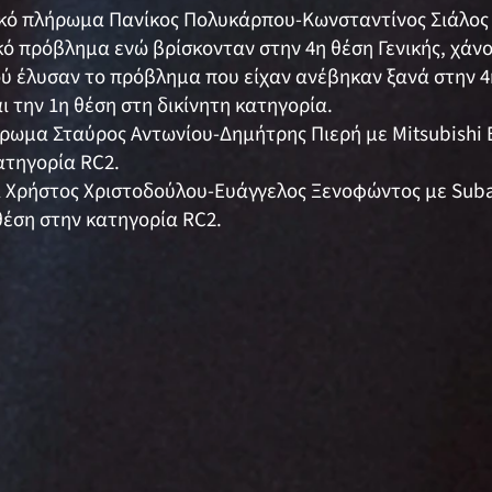
τικό πλήρωμα Πανίκος Πολυκάρπου-Κωνσταντίνος Σιάλος μ
ό πρόβλημα ενώ βρίσκονταν στην 4η θέση Γενικής, χάνον
 έλυσαν το πρόβλημα που είχαν ανέβηκαν ξανά στην 4η
 την 1η θέση στη δικίνητη κατηγορία.
λήρωμα Σταύρος Αντωνίου-Δημήτρης Πιερή με Mitsubishi 
ατηγορία RC2.
α Χρήστος Χριστοδούλου-Ευάγγελος Ξενοφώντος με Subar
θέση στην κατηγορία RC2.