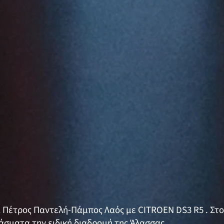
α Πέτρος Παντελή-Πάμπος Λαός με CITROEN DS3 R5 . Στο
ράσματα την ειδική διαδρομή της Άλασσας.