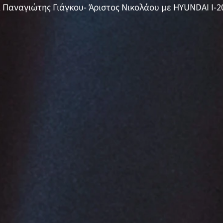
 Παναγιώτης Γιάγκου- Άριστος Νικολάου με HYUNDAI I-20