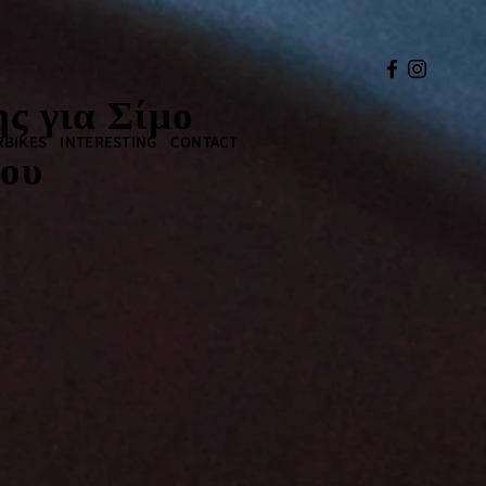
ς για Σίμο
BIKES
INTERESTING
CONTACT
ου