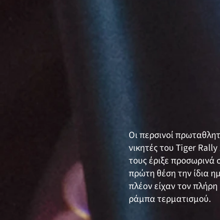
Οι περσινοί πρωταθλητ
νικητές του Tiger Rall
τους έριξε προσωρινά 
πρώτη θέση την ίδια η
πλέον είχαν τον πλήρη
ράμπα τερματισμού.