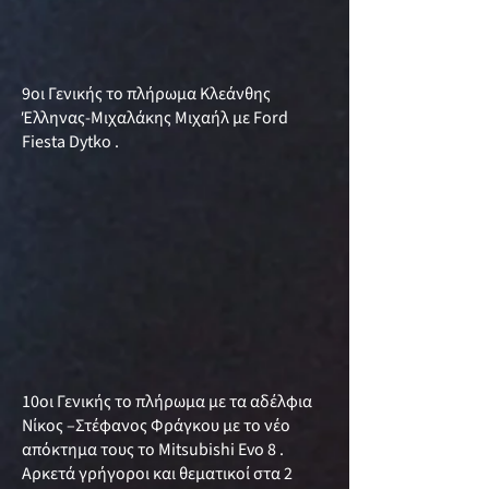
9οι Γενικής το πλήρωμα Κλεάνθης
Έλληνας-Μιχαλάκης Μιχαήλ με Ford
Fiesta Dytko .
10οι Γενικής το πλήρωμα με τα αδέλφια
Νίκος –Στέφανος Φράγκου με το νέο
απόκτημα τους το Mitsubishi Evo 8 .
Αρκετά γρήγοροι και θεματικοί στα 2