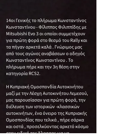
14οι Γενικής το πλήρωμα Κωνσταντίνος
Κωνσταντίνου - Φίλιππος Φιλιππίδης με
Mitsubishi Evo 3 οι οποίοι συμμετέχουν
για πρώτη φορά στο θεσμό του Rally και
τα πήγαν αρκετά καλά . Γνώριμος μας
από τους αγώνες αναβάσεων ο οδηγός
Κωνσταντίνος Κωνσταντίνου . Το
πλήρωμα πήρε και την 3η θέση στην
κατηγορία RCS2.
H Κυπριακή Ομοσπονδία Aυτοκινήτου
μαζί με την Λέσχη Αυτοκινήτου Λεμεσού,
μας παρουσίασαν για πρώτη φορά, την
διέλευση των ιστορικών -κλασσικών
αυτοκινήτων, ένα όνειρο της Κυπριακής
Ομοσπονδίας που τελικά , πήρε σάρκα
και οστά , προσελκύοντας αρκετό κόσμο
στην ειδική της Άλασσας για να