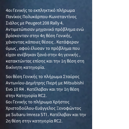
4οι Γενικής το εκπληκτικό πλήρωμα
Πανίκος Πολυκάρπου-Κωνσταντίνος
Σιάλος με Peugeot 208 Rally 4.
Αντιμετώπισαν μηχανικό πρόβλημα ενώ
βρίσκονταν στην 4η θέση Γενικής,
χάνοντας κάποιες θέσεις . Κατάφεραν
όμως , αφού έλυσαν το πρόβλημα που
είχαν ανέβηκαν ξανά στην 4η γενικής ,
κατακτώντας επίσης και την 1η θέση στη
δικίνητη κατηγορία.
5οι θέση Γενικής το πλήρωμα Σταύρος
Αντωνίου-Δημήτρης Πιερή με Mitsubishi
Evo 10 R4 . Κατέλαβαν και την 1η θέση
στην Κατηγορία RC2.
6οι Γενικής το πλήρωμα Χρήστος
Χριστοδούλου-Ευάγγελος Ξενοφώντος
με Subaru Imreza STI . Κατέλαβαν και την
2η θέση στην κατηγορία RC2.