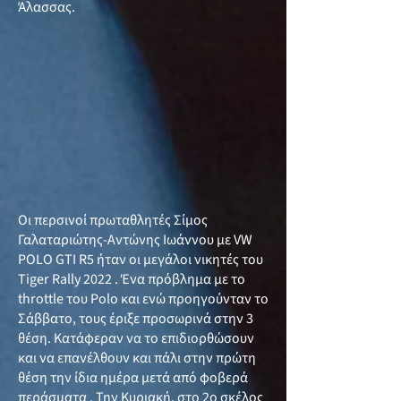
Άλασσας.
Οι περσινοί πρωταθλητές Σίμος
Γαλαταριώτης-Αντώνης Ιωάννου με VW
POLO GTI R5 ήταν οι μεγάλοι νικητές του
Tiger Rally 2022 . Ένα πρόβλημα με το
throttle του Polo και ενώ προηγούνταν το
Σάββατο, τους έριξε προσωρινά στην 3
θέση. Κατάφεραν να το επιδιορθώσουν
και να επανέλθουν και πάλι στην πρώτη
θέση την ίδια ημέρα μετά από φοβερά
περάσματα . Την Κυριακή, στο 2ο σκέλος