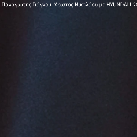
 Παναγιώτης Γιάγκου- Άριστος Νικολάου με HYUNDAI I-20