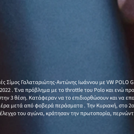
ές Σίμος Γαλαταριώτης-Αντώνης Ιωάννου με VW POLO GT
y 2022 . Ένα πρόβλημα με το throttle του Polo και ενώ 
στην 3 θέση. Κατάφεραν να το επιδιορθώσουν και να επ
μέρα μετά από φοβερά περάσματα . Την Κυριακή, στο 2ο
 έλεγχο του αγώνα, κράτησαν την πρωτοπορία, περνώντ