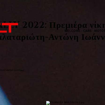
LY 2022: Πρεμιέρα νίκη
WELCOME
CARS
MOTOR
αλαταριώτη-Αντώνη Ιωάνν