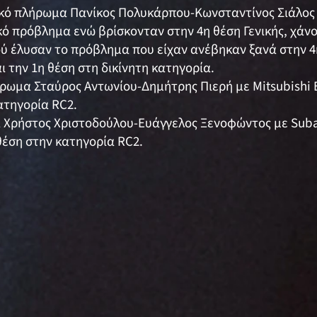
τικό πλήρωμα Πανίκος Πολυκάρπου-Κωνσταντίνος Σιάλος μ
ό πρόβλημα ενώ βρίσκονταν στην 4η θέση Γενικής, χάνον
 έλυσαν το πρόβλημα που είχαν ανέβηκαν ξανά στην 4η
 την 1η θέση στη δικίνητη κατηγορία.
λήρωμα Σταύρος Αντωνίου-Δημήτρης Πιερή με Mitsubishi 
ατηγορία RC2.
α Χρήστος Χριστοδούλου-Ευάγγελος Ξενοφώντος με Subar
θέση στην κατηγορία RC2.