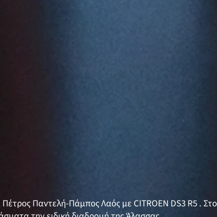
α Πέτρος Παντελή-Πάμπος Λαός με CITROEN DS3 R5 . Στο
ράσματα την ειδική διαδρομή της Άλασσας.