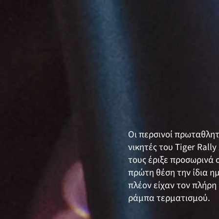
Οι περσινοί πρωταθλητ
νικητές του Tiger Rall
τους έριξε προσωρινά 
πρώτη θέση την ίδια η
πλέον είχαν τον πλήρη
ράμπα τερματισμού.