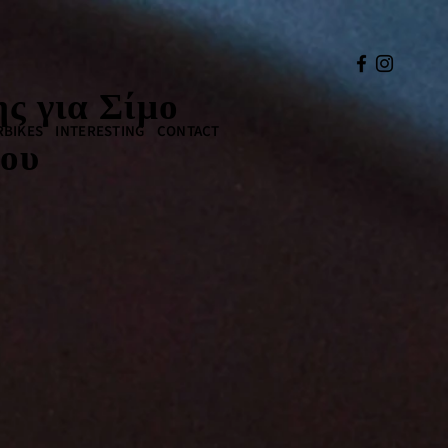
ς για Σίμο
BIKES
INTERESTING
CONTACT
ου