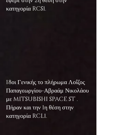
έφερε στην 2η θέση στην
κατηγορία RCS1.
18οι Γενικής το πλήρωμα Λοΐζος
Παπαγεωργίου-Αβραάμ Νικολάου
με MITSUBISHI SPACE ST .
Πήραν και την 1η θέση στην
κατηγορία RCL1.