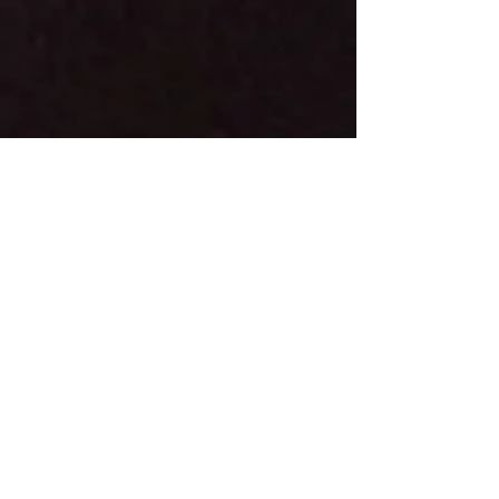
19οι Γενικής το πλήρωμα
Leonid Lavrentiev-
Zoltan Szechenyi με
PEUG
EOT 208.