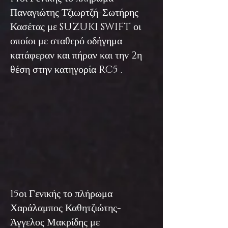
Παναγιώτης Τζιωρτζή-Σωτήρης
Κασέτας με SUZUKI SWIFT οι
οποίοι με σταθερό οδήγημα
κατάφεραν και πήραν και την 2η
θέση στην κατηγορία RC5 .
15οι Γενικής το πλήρωμα
Χαράλαμπος Καθητζιώτης-
Άγγελος Μακρίδης με