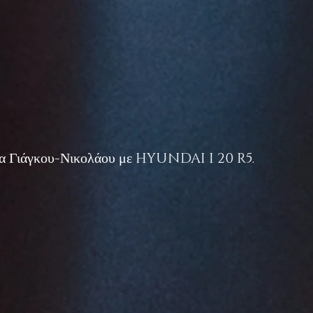
ωμα Γιάγκου-Νικολάου με HYUNDAI I 20 R5.