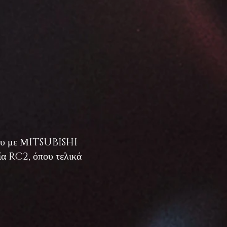
έζου με ΜITSUBISHI
ία RC2, όπου τελικά