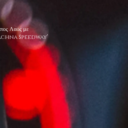
μπος Λαός με
ν ‘Achna Speedway’