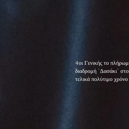
4οι Γενικής το πλήρ
διαδρομή ΄Δασάκι΄ στο 
τελικά πολύτιμο χρόνο 