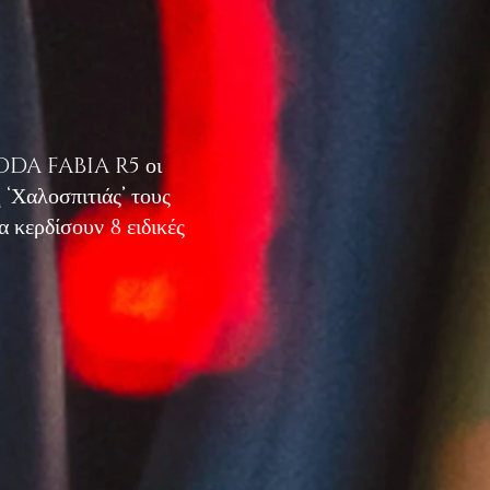
CODA FABIA R5 οι
 ‘Χαλοσπιτιάς’ τους
 κερδίσουν 8 ειδικές