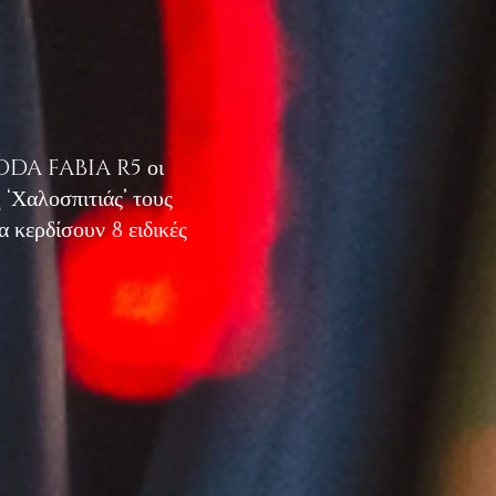
CODA FABIA R5 οι
 ‘Χαλοσπιτιάς’ τους
 κερδίσουν 8 ειδικές