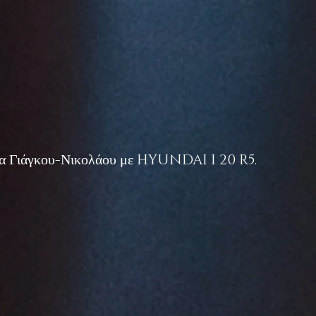
ωμα Γιάγκου-Νικολάου με HYUNDAI I 20 R5.