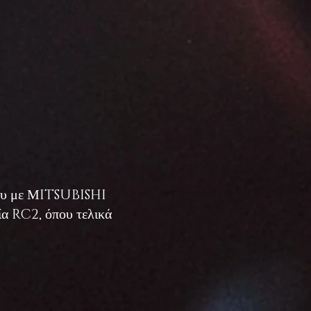
έζου με ΜITSUBISHI
ία RC2, όπου τελικά