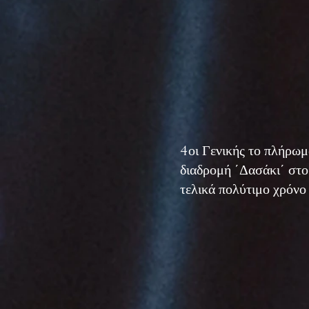
4οι Γενικής το πλήρ
διαδρομή ΄Δασάκι΄ στο 
τελικά πολύτιμο χρόνο 