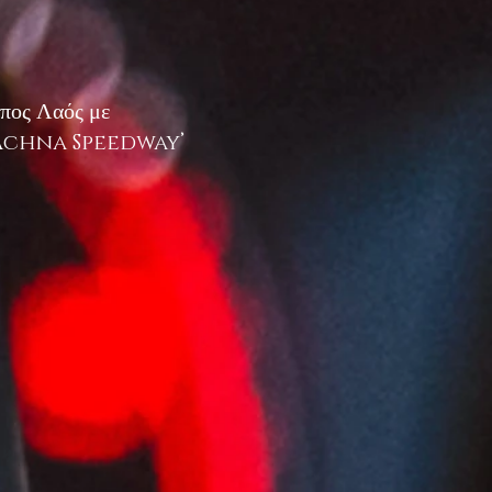
μπος Λαός με
ν ‘Achna Speedway’