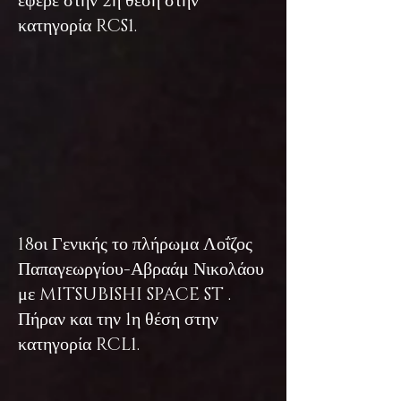
έφερε στην 2η θέση στην
κατηγορία RCS1.
18οι Γενικής το πλήρωμα Λοΐζος
Παπαγεωργίου-Αβραάμ Νικολάου
με MITSUBISHI SPACE ST .
Πήραν και την 1η θέση στην
κατηγορία RCL1.