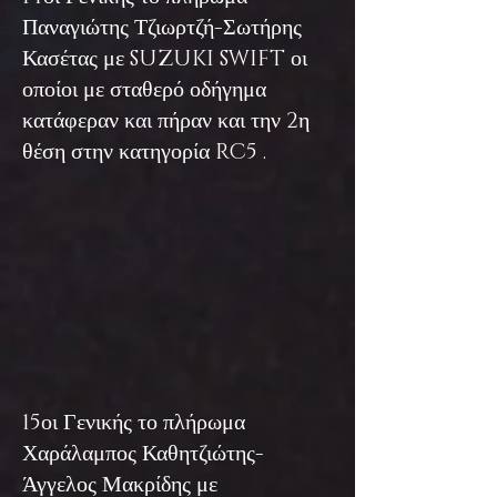
Παναγιώτης Τζιωρτζή-Σωτήρης
Κασέτας με SUZUKI SWIFT οι
οποίοι με σταθερό οδήγημα
κατάφεραν και πήραν και την 2η
θέση στην κατηγορία RC5 .
15οι Γενικής το πλήρωμα
Χαράλαμπος Καθητζιώτης-
Άγγελος Μακρίδης με