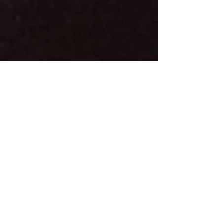
19οι Γενικής το πλήρωμα
Leonid Lavrentiev-
Zoltan Szechenyi με
PEUG
EOT 208.