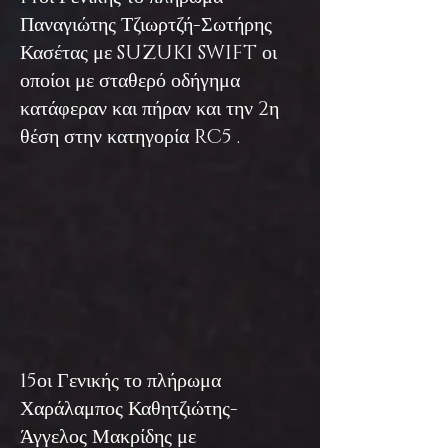
Παναγιώτης Τζιωρτζή-Σωτήρης
Κασέτας με SUZUKI SWIFT οι
οποίοι με σταθερό οδήγημα
κατάφεραν και πήραν και την 2η
θέση στην κατηγορία RC5 .
15οι Γενικής το πλήρωμα
Χαράλαμπος Καθητζιώτης-
Άγγελος Μακρίδης με