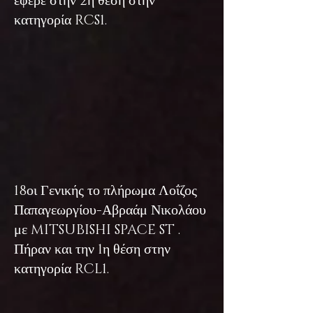
έφερε στην 2η θέση στην
κατηγορία RCS1.
18οι Γενικής το πλήρωμα Λοΐζος
Παπαγεωργίου-Αβραάμ Νικολάου
με MITSUBISHI SPACE ST .
Πήραν και την 1η θέση στην
κατηγορία RCL1.