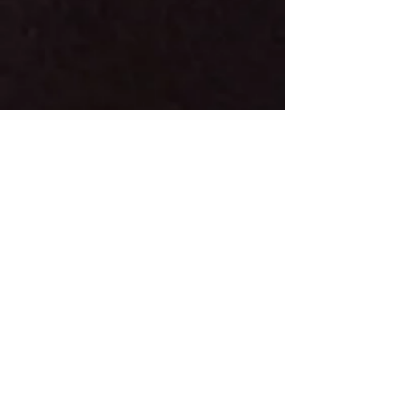
19οι Γενικής το πλήρωμα
Leonid Lavrentiev-
Zoltan Szechenyi με
PEUG
EOT 208.