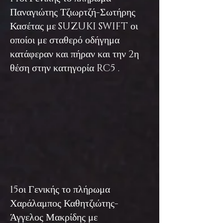
Παναγιώτης Τζιωρτζή-Σωτήρης
Κασέτας με SUZUKI SWIFT οι
οποίοι με σταθερό οδήγημα
κατάφεραν και πήραν και την 2η
θέση στην κατηγορία RC5 .
15οι Γενικής το πλήρωμα
Χαράλαμπος Καθητζιώτης-
Άγγελος Μακρίδης με