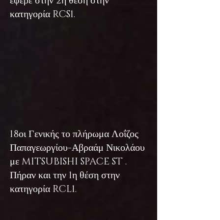
έφερε στην 2η θέση στην
κατηγορία RCS1.
18οι Γενικής το πλήρωμα Λοΐζος
Παπαγεωργίου-Αβραάμ Νικολάου
με MITSUBISHI SPACE ST .
Πήραν και την 1η θέση στην
κατηγορία RCL1.