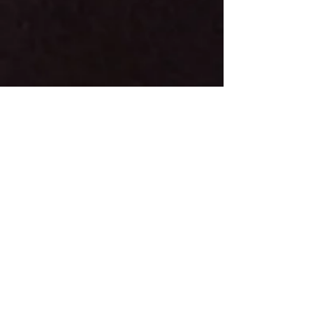
19οι Γενικής το πλήρωμα
Leonid Lavrentiev-
Zoltan Szechenyi με
PEUG
EOT 208.