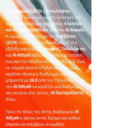
Την
Κυριακή (26/9)
ο
Τσουλόφτας
κινήθηκε γρήγορα παρότι ξεκίνησε την
ημέρα με διαφορά ασφαλείας
4 λεπτών
και 45 δευτερολέπτων
από τον
Al Rawahi
.
Κι όμως, το απόγευμα του
Σαββάτου
(25/9)
τίποτε δεν προδίκαζε αυτή την
εξέλιξη αφού
Γαλαταριώτης, Τσουλόφτας
και
Al Attiyah
πάλευαν στήθος με στήθος
έως και την πέμπτη ειδική διαδρομή. Έως
το σημείο εκείνο ο Γαλαταριώτης είχε
κερδίσε τέσσερις διαδρομές και ήταν
μπροστά με
26.9
από τον Τσουλόφτα με
τον
Al Attiyah
να κερδίζει μια διαδρομή
και να είναι στο τρίτος,
45
δευτερόλεπτα
πίσω.
Προς το τέλος της έκτης διαδρομής
Al
Attiyah
ο έφυγε εκτός δρόμο και καθώς
έπρεπε να επέμβουν οι ομάδες