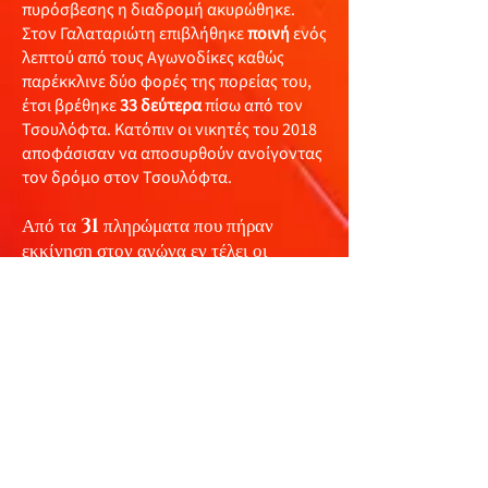
πυρόσβεσης η διαδρομή ακυρώθηκε.
Στον Γαλαταριώτη επιβλήθηκε
ποινή
ενός
λεπτού από τους Αγωνοδίκες καθώς
παρέκκλινε δύο φορές της πορείας του,
έτσι βρέθηκε
33 δεύτερα
πίσω από τον
Τσουλόφτα. Κατόπιν οι νικητές του 2018
αποφάσισαν να αποσυρθούν ανοίγοντας
τον δρόμο στον Τσουλόφτα.
Από τα
31
πληρώματα που πήραν
εκκίνηση στον αγώνα εν τέλει οι
Φιλίππου - Σ. Λαός
δεν εκκίνησαν
αφού απέτυχαν να περάσουν και τον
συμπληρωματικό τεχνικό έλεγχο που
αιτήθηκαν, το πρωί της
Κυριακής
(26/9)
εκκίνησαν τα
28
. Οριστικά
αποχώρησαν οι
Al Attiyah /
Baumel και Denktas / Mison
,
ενώ οι
Γαλαταριώτης/ Ιωάννου
αποσύρθηκαν. Τερματισαν τελικα
22