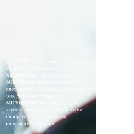
Στο
MERC 2
έγινε συναρπαστική μάχη
που βρήκε τελικά νικητές τους
Χριστοδούλου - Ξενοφώντος
με
Subaru Impreza
οι οποίοι στις
απογευματινές διαδρομές ξεπέρασαν
τους
Αντωνίου - Πιερή
με
Mitsubishi Lancer
που είχαν
περάσει μπροστά το πρωί αλλά είχαν
σπασμένο άξονα στη δεύτερη
απογευματινή διαδρομή.