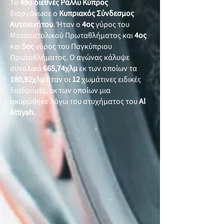
Το
49ο διεθνές Ράλλυ Κύπρος
διοργάνωσε ο
Κυπριακός Σύνδεσμος
Αυτοκινήτου
. Ήταν ο
4ος
γύρος του
Μεσανατολικού Πρωταθλήματος και
4ος
και
5ος
γύρος του Παγκύπριου
Πρωταθλήματος. Ο αγώνας κάλυψε
συνολικά
665,74χλμ
εκ των οποίων τα
180,92χλμ
ήταν οι
12
χωμάτινες ειδικές
διαδρομές, εκ των οποίων μια
ακυρώθηκε λόγω του ατυχήματος του
Al
Attiyah.