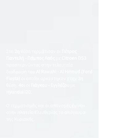
Στη
2η
θέση τερμάτισαν οι
Πέτρος
Παντελή - Πάμπος Λαός
με
Citroen DS3
προσπερνώντας στην τελευταία
διαδρομή του
Al Rawahi - Al Hmoud (Ford
Fiesta)
οι οποίοι αρκέστηκαν στην
3η
θέση.
4οι
οι
Γιάγκου - Εγγλέζου
με
Hyundai i20
.
Ο τερματισμός και οι απονομές έγιναν
στην πλατεία Ελευθερίας το απόγευμα
της Κυριακής.