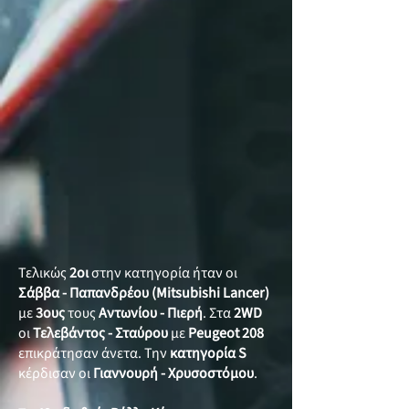
Τελικώς
2οι
στην κατηγορία ήταν οι
Σάββα - Παπανδρέου
(Mitsubishi Lancer)
με
3ους
τους
Αντωνίου - Πιερή
. Στα
2WD
οι
Τελεβάντος - Σταύρου
με
Peugeot 208
επικράτησαν άνετα. Την
κατηγορία
S
κέρδισαν οι
Γιαννουρή - Χρυσοστόμου
.