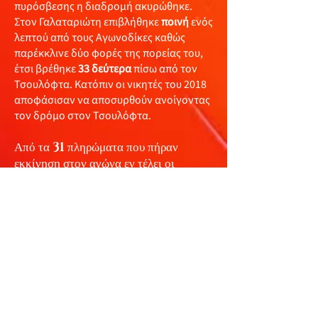
πυρόσβεσης η διαδρομή ακυρώθηκε.
Στον Γαλαταριώτη επιβλήθηκε
ποινή
ενός
λεπτού από τους Αγωνοδίκες καθώς
παρέκκλινε δύο φορές της πορείας του,
έτσι βρέθηκε
33 δεύτερα
πίσω από τον
Τσουλόφτα. Κατόπιν οι νικητές του 2018
αποφάσισαν να αποσυρθούν ανοίγοντας
τον δρόμο στον Τσουλόφτα.
Από τα
31
πληρώματα που πήραν
εκκίνηση στον αγώνα εν τέλει οι
Φιλίππου - Σ. Λαός
δεν εκκίνησαν
αφού απέτυχαν να περάσουν και τον
συμπληρωματικό τεχνικό έλεγχο που
αιτήθηκαν, το πρωί της
Κυριακής
(26/9)
εκκίνησαν τα
28
. Οριστικά
αποχώρησαν οι
Al Attiyah /
Baumel και Denktas / Mison
,
ενώ οι
Γαλαταριώτης/ Ιωάννου
αποσύρθηκαν. Τερματισαν τελικα
22