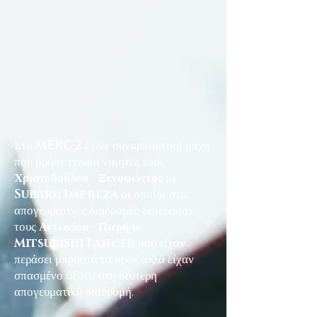
Στο
MERC 2
έγινε συναρπαστική μάχη
που βρήκε τελικά νικητές τους
Χριστοδούλου - Ξενοφώντος
με
Subaru Impreza
οι οποίοι στις
απογευματινές διαδρομές ξεπέρασαν
τους
Αντωνίου - Πιερή
με
Mitsubishi Lancer
που είχαν
περάσει μπροστά το πρωί αλλά είχαν
σπασμένο άξονα στη δεύτερη
απογευματινή διαδρομή.