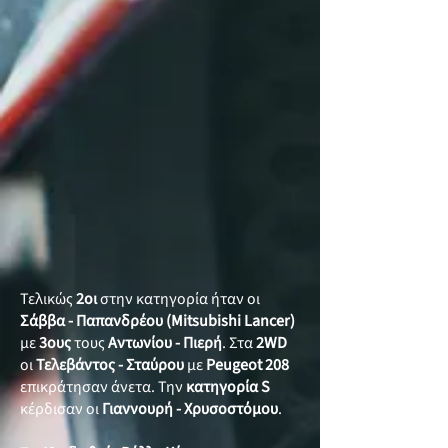
Τελικώς
2οι
στην κατηγορία ήταν οι
Σάββα - Παπανδρέου
(Mitsubishi Lancer)
με
3ους
τους
Αντωνίου - Πιερή
. Στα
2WD
οι
Τελεβάντος - Σταύρου
με
Peugeot 208
επικράτησαν άνετα. Την
κατηγορία
S
κέρδισαν οι
Γιαννουρή - Χρυσοστόμου
.