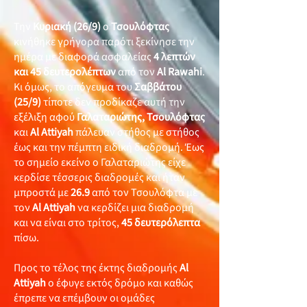
Την
Κυριακή (26/9)
ο
Τσουλόφτας
κινήθηκε γρήγορα παρότι ξεκίνησε την
ημέρα με διαφορά ασφαλείας
4 λεπτών
και 45 δευτερολέπτων
από τον
Al Rawahi
.
Κι όμως, το απόγευμα του
Σαββάτου
(25/9)
τίποτε δεν προδίκαζε αυτή την
εξέλιξη αφού
Γαλαταριώτης, Τσουλόφτας
και
Al Attiyah
πάλευαν στήθος με στήθος
έως και την πέμπτη ειδική διαδρομή. Έως
το σημείο εκείνο ο Γαλαταριώτης είχε
κερδίσε τέσσερις διαδρομές και ήταν
μπροστά με
26.9
από τον Τσουλόφτα με
τον
Al Attiyah
να κερδίζει μια διαδρομή
και να είναι στο τρίτος,
45
δευτερόλεπτα
πίσω.
Προς το τέλος της έκτης διαδρομής
Al
Attiyah
ο έφυγε εκτός δρόμο και καθώς
έπρεπε να επέμβουν οι ομάδες