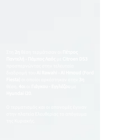
Στη
2η
θέση τερμάτισαν οι
Πέτρος
Παντελή - Πάμπος Λαός
με
Citroen DS3
προσπερνώντας στην τελευταία
διαδρομή του
Al Rawahi - Al Hmoud (Ford
Fiesta)
οι οποίοι αρκέστηκαν στην
3η
θέση.
4οι
οι
Γιάγκου - Εγγλέζου
με
Hyundai i20
.
Ο τερματισμός και οι απονομές έγιναν
στην πλατεία Ελευθερίας το απόγευμα
της Κυριακής.