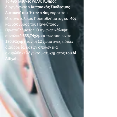
Το
49ο διεθνές Ράλλυ Κύπρος
διοργάνωσε ο
Κυπριακός Σύνδεσμος
Αυτοκινήτου
. Ήταν ο
4ος
γύρος του
Μεσανατολικού Πρωταθλήματος και
4ος
και
5ος
γύρος του Παγκύπριου
Πρωταθλήματος. Ο αγώνας κάλυψε
συνολικά
665,74χλμ
εκ των οποίων τα
180,92χλμ
ήταν οι
12
χωμάτινες ειδικές
διαδρομές, εκ των οποίων μια
ακυρώθηκε λόγω του ατυχήματος του
Al
Attiyah.