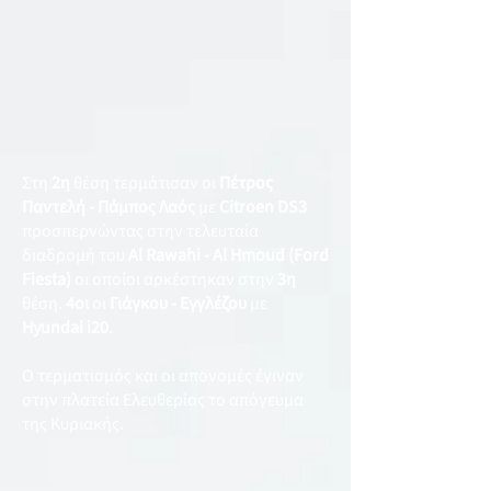
Στη
2η
θέση τερμάτισαν οι
Πέτρος
Παντελή - Πάμπος Λαός
με
Citroen DS3
προσπερνώντας στην τελευταία
διαδρομή του
Al Rawahi - Al Hmoud (Ford
Fiesta)
οι οποίοι αρκέστηκαν στην
3η
θέση.
4οι
οι
Γιάγκου - Εγγλέζου
με
Hyundai i20
.
Ο τερματισμός και οι απονομές έγιναν
στην πλατεία Ελευθερίας το απόγευμα
της Κυριακής.