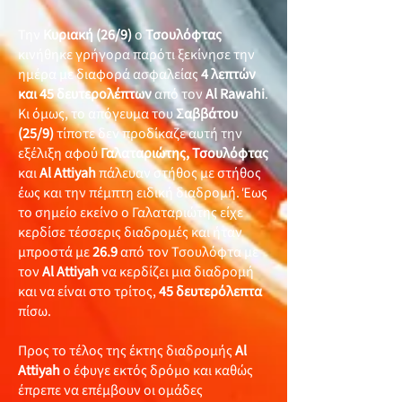
Την
Κυριακή (26/9)
ο
Τσουλόφτας
κινήθηκε γρήγορα παρότι ξεκίνησε την
ημέρα με διαφορά ασφαλείας
4 λεπτών
και 45 δευτερολέπτων
από τον
Al Rawahi
.
Κι όμως, το απόγευμα του
Σαββάτου
(25/9)
τίποτε δεν προδίκαζε αυτή την
εξέλιξη αφού
Γαλαταριώτης, Τσουλόφτας
και
Al Attiyah
πάλευαν στήθος με στήθος
έως και την πέμπτη ειδική διαδρομή. Έως
το σημείο εκείνο ο Γαλαταριώτης είχε
κερδίσε τέσσερις διαδρομές και ήταν
μπροστά με
26.9
από τον Τσουλόφτα με
τον
Al Attiyah
να κερδίζει μια διαδρομή
και να είναι στο τρίτος,
45
δευτερόλεπτα
πίσω.
Προς το τέλος της έκτης διαδρομής
Al
Attiyah
ο έφυγε εκτός δρόμο και καθώς
έπρεπε να επέμβουν οι ομάδες