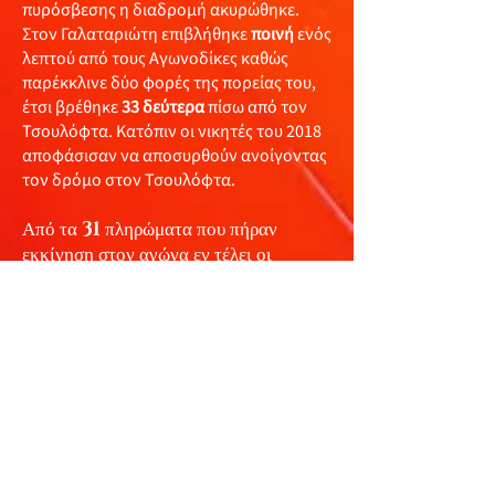
πυρόσβεσης η διαδρομή ακυρώθηκε.
Στον Γαλαταριώτη επιβλήθηκε
ποινή
ενός
λεπτού από τους Αγωνοδίκες καθώς
παρέκκλινε δύο φορές της πορείας του,
έτσι βρέθηκε
33 δεύτερα
πίσω από τον
Τσουλόφτα. Κατόπιν οι νικητές του 2018
αποφάσισαν να αποσυρθούν ανοίγοντας
τον δρόμο στον Τσουλόφτα.
Από τα
31
πληρώματα που πήραν
εκκίνηση στον αγώνα εν τέλει οι
Φιλίππου - Σ. Λαός
δεν εκκίνησαν
αφού απέτυχαν να περάσουν και τον
συμπληρωματικό τεχνικό έλεγχο που
αιτήθηκαν, το πρωί της
Κυριακής
(26/9)
εκκίνησαν τα
28
. Οριστικά
αποχώρησαν οι
Al Attiyah /
Baumel και Denktas / Mison
,
ενώ οι
Γαλαταριώτης/ Ιωάννου
αποσύρθηκαν. Τερματισαν τελικα
22