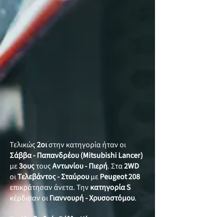
Τελικώς
2οι
στην κατηγορία ήταν οι
Σάββα - Παπανδρέου
(Mitsubishi Lancer)
με
3ους
τους
Αντωνίου - Πιερή
. Στα
2WD
οι
Τελεβάντος - Σταύρου
με
Peugeot 208
επικράτησαν άνετα. Την
κατηγορία
S
κέρδισαν οι
Γιαννουρή - Χρυσοστόμου
.