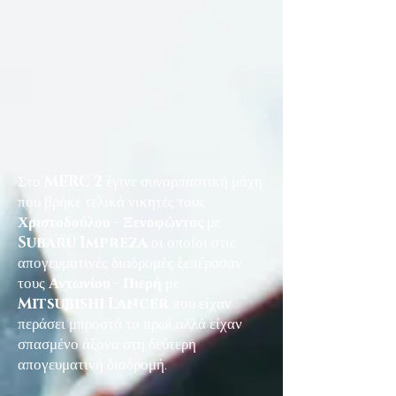
Στο
MERC 2
έγινε συναρπαστική μάχη
που βρήκε τελικά νικητές τους
Χριστοδούλου - Ξενοφώντος
με
Subaru Impreza
οι οποίοι στις
απογευματινές διαδρομές ξεπέρασαν
τους
Αντωνίου - Πιερή
με
Mitsubishi Lancer
που είχαν
περάσει μπροστά το πρωί αλλά είχαν
σπασμένο άξονα στη δεύτερη
απογευματινή διαδρομή.