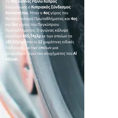
Το
49ο διεθνές Ράλλυ Κύπρος
διοργάνωσε ο
Κυπριακός Σύνδεσμος
Αυτοκινήτου
. Ήταν ο
4ος
γύρος του
Μεσανατολικού Πρωταθλήματος και
4ος
και
5ος
γύρος του Παγκύπριου
Πρωταθλήματος. Ο αγώνας κάλυψε
συνολικά
665,74χλμ
εκ των οποίων τα
180,92χλμ
ήταν οι
12
χωμάτινες ειδικές
διαδρομές, εκ των οποίων μια
ακυρώθηκε λόγω του ατυχήματος του
Al
Attiyah.