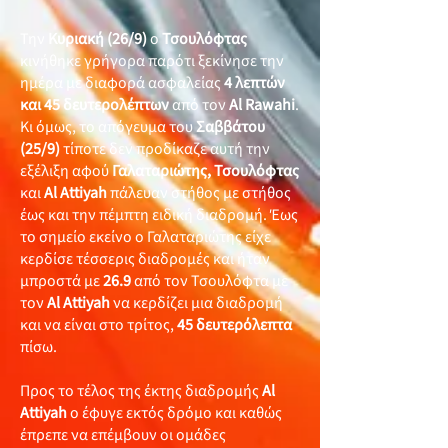
Την
Κυριακή (26/9)
ο
Τσουλόφτας
κινήθηκε γρήγορα παρότι ξεκίνησε την
ημέρα με διαφορά ασφαλείας
4 λεπτών
και 45 δευτερολέπτων
από τον
Al Rawahi
.
Κι όμως, το απόγευμα του
Σαββάτου
(25/9)
τίποτε δεν προδίκαζε αυτή την
εξέλιξη αφού
Γαλαταριώτης, Τσουλόφτας
και
Al Attiyah
πάλευαν στήθος με στήθος
έως και την πέμπτη ειδική διαδρομή. Έως
το σημείο εκείνο ο Γαλαταριώτης είχε
κερδίσε τέσσερις διαδρομές και ήταν
μπροστά με
26.9
από τον Τσουλόφτα με
τον
Al Attiyah
να κερδίζει μια διαδρομή
και να είναι στο τρίτος,
45
δευτερόλεπτα
πίσω.
Προς το τέλος της έκτης διαδρομής
Al
Attiyah
ο έφυγε εκτός δρόμο και καθώς
έπρεπε να επέμβουν οι ομάδες