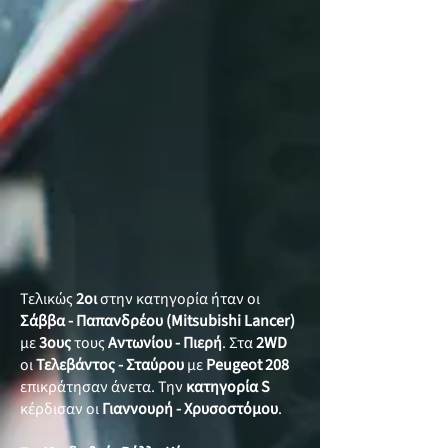
Τελικώς
2οι
στην κατηγορία ήταν οι
Σάββα - Παπανδρέου
(Mitsubishi Lancer)
με
3ους
τους
Αντωνίου - Πιερή
. Στα
2WD
οι
Τελεβάντος - Σταύρου
με
Peugeot 208
επικράτησαν άνετα. Την
κατηγορία
S
κέρδισαν οι
Γιαννουρή - Χρυσοστόμου
.