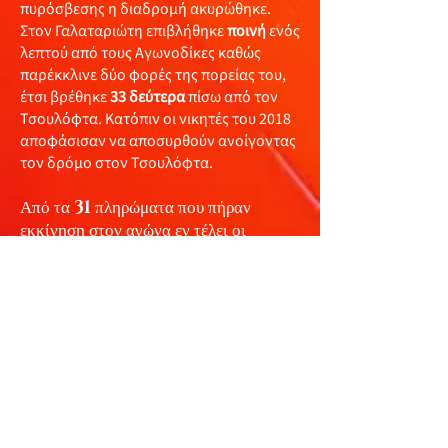
πυρόσβεσης η διαδρομή ακυρώθηκε.
Στον Γαλαταριώτη επιβλήθηκε
ποινή
ενός
λεπτού από τους Αγωνοδίκες καθώς
παρέκκλινε δύο φορές της πορείας του,
έτσι βρέθηκε
33 δεύτερα
πίσω από τον
Τσουλόφτα. Κατόπιν οι νικητές του 2018
αποφάσισαν να αποσυρθούν ανοίγοντας
τον δρόμο στον Τσουλόφτα.
Από τα
31
πληρώματα που πήραν
εκκίνηση στον αγώνα εν τέλει οι
Φιλίππου - Σ. Λαός
δεν εκκίνησαν
αφού απέτυχαν να περάσουν και τον
συμπληρωματικό τεχνικό έλεγχο που
αιτήθηκαν, το πρωί της
Κυριακής
(26/9)
εκκίνησαν τα
28
. Οριστικά
αποχώρησαν οι
Al Attiyah /
Baumel και Denktas / Mison
,
ενώ οι
Γαλαταριώτης/ Ιωάννου
αποσύρθηκαν. Τερματισαν τελικα
22