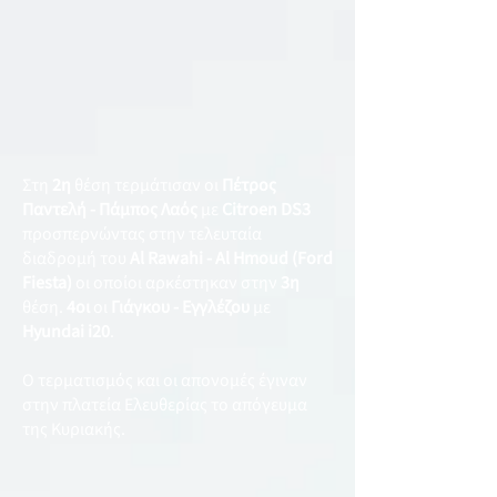
Στη
2η
θέση τερμάτισαν οι
Πέτρος
Παντελή - Πάμπος Λαός
με
Citroen DS3
προσπερνώντας στην τελευταία
διαδρομή του
Al Rawahi - Al Hmoud (Ford
Fiesta)
οι οποίοι αρκέστηκαν στην
3η
θέση.
4οι
οι
Γιάγκου - Εγγλέζου
με
Hyundai i20
.
Ο τερματισμός και οι απονομές έγιναν
στην πλατεία Ελευθερίας το απόγευμα
της Κυριακής.