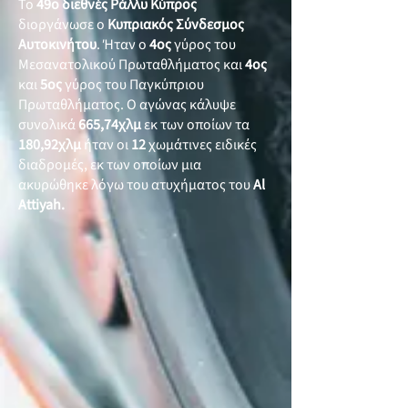
Το
49ο διεθνές Ράλλυ Κύπρος
διοργάνωσε ο
Κυπριακός Σύνδεσμος
Αυτοκινήτου
. Ήταν ο
4ος
γύρος του
Μεσανατολικού Πρωταθλήματος και
4ος
και
5ος
γύρος του Παγκύπριου
Πρωταθλήματος. Ο αγώνας κάλυψε
συνολικά
665,74χλμ
εκ των οποίων τα
180,92χλμ
ήταν οι
12
χωμάτινες ειδικές
διαδρομές, εκ των οποίων μια
ακυρώθηκε λόγω του ατυχήματος του
Al
Attiyah.