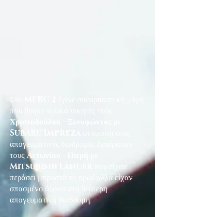
Στο
MERC 2
έγινε συναρπαστική μάχη
που βρήκε τελικά νικητές τους
Χριστοδούλου - Ξενοφώντος
με
Subaru Impreza
οι οποίοι στις
απογευματινές διαδρομές ξεπέρασαν
τους
Αντωνίου - Πιερή
με
Mitsubishi Lancer
που είχαν
περάσει μπροστά το πρωί αλλά είχαν
σπασμένο άξονα στη δεύτερη
απογευματινή διαδρομή.