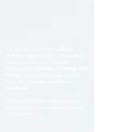
Στη
2η
θέση τερμάτισαν οι
Πέτρος
Παντελή - Πάμπος Λαός
με
Citroen DS3
προσπερνώντας στην τελευταία
διαδρομή του
Al Rawahi - Al Hmoud (Ford
Fiesta)
οι οποίοι αρκέστηκαν στην
3η
θέση.
4οι
οι
Γιάγκου - Εγγλέζου
με
Hyundai i20
.
Ο τερματισμός και οι απονομές έγιναν
στην πλατεία Ελευθερίας το απόγευμα
της Κυριακής.