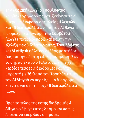
Την
Κυριακή (26/9)
ο
Τσουλόφτας
κινήθηκε γρήγορα παρότι ξεκίνησε την
ημέρα με διαφορά ασφαλείας
4 λεπτών
και 45 δευτερολέπτων
από τον
Al Rawahi
.
Κι όμως, το απόγευμα του
Σαββάτου
(25/9)
τίποτε δεν προδίκαζε αυτή την
εξέλιξη αφού
Γαλαταριώτης, Τσουλόφτας
και
Al Attiyah
πάλευαν στήθος με στήθος
έως και την πέμπτη ειδική διαδρομή. Έως
το σημείο εκείνο ο Γαλαταριώτης είχε
κερδίσε τέσσερις διαδρομές και ήταν
μπροστά με
26.9
από τον Τσουλόφτα με
τον
Al Attiyah
να κερδίζει μια διαδρομή
και να είναι στο τρίτος,
45
δευτερόλεπτα
πίσω.
Προς το τέλος της έκτης διαδρομής
Al
Attiyah
ο έφυγε εκτός δρόμο και καθώς
έπρεπε να επέμβουν οι ομάδες