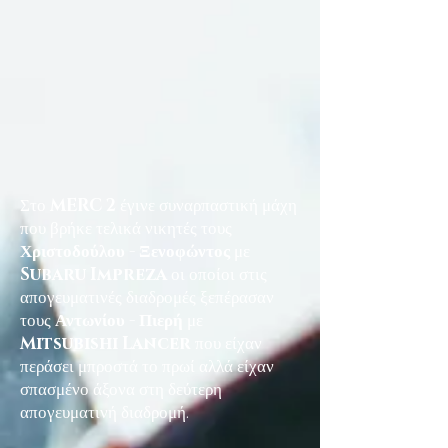
Στο
MERC 2
έγινε συναρπαστική μάχη
που βρήκε τελικά νικητές τους
Χριστοδούλου - Ξενοφώντος
με
Subaru Impreza
οι οποίοι στις
απογευματινές διαδρομές ξεπέρασαν
τους
Αντωνίου - Πιερή
με
Mitsubishi Lancer
που είχαν
περάσει μπροστά το πρωί αλλά είχαν
σπασμένο άξονα στη δεύτερη
απογευματινή διαδρομή.