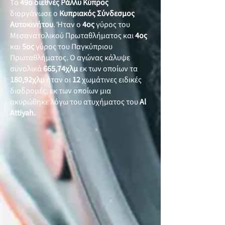
Το
49ο διεθνές Ράλλυ Κύπρος
διοργάνωσε ο
Κυπριακός Σύνδεσμος
Αυτοκινήτου
. Ήταν ο
4ος
γύρος του
Μεσανατολικού Πρωταθλήματος και
4ος
και
5ος
γύρος του Παγκύπριου
Πρωταθλήματος. Ο αγώνας κάλυψε
συνολικά
665,74χλμ
εκ των οποίων τα
180,92χλμ
ήταν οι
12
χωμάτινες ειδικές
διαδρομές, εκ των οποίων μια
ακυρώθηκε λόγω του ατυχήματος του
Al
Attiyah.