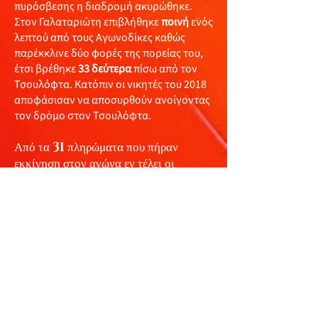
πυρόσβεσης η διαδρομή ακυρώθηκε.
Στον Γαλαταριώτη επιβλήθηκε
ποινή
ενός
λεπτού από τους Αγωνοδίκες καθώς
παρέκκλινε δύο φορές της πορείας του,
έτσι βρέθηκε
33 δεύτερα
πίσω από τον
Τσουλόφτα. Κατόπιν οι νικητές του 2018
αποφάσισαν να αποσυρθούν ανοίγοντας
τον δρόμο στον Τσουλόφτα.
Από τα
31
πληρώματα που πήραν
εκκίνηση στον αγώνα εν τέλει οι
Φιλίππου - Σ. Λαός
δεν εκκίνησαν
αφού απέτυχαν να περάσουν και τον
συμπληρωματικό τεχνικό έλεγχο που
αιτήθηκαν, το πρωί της
Κυριακής
(26/9)
εκκίνησαν τα
28
. Οριστικά
αποχώρησαν οι
Al Attiyah /
Baumel και Denktas / Mison
,
ενώ οι
Γαλαταριώτης/ Ιωάννου
αποσύρθηκαν. Τερματισαν τελικα
22