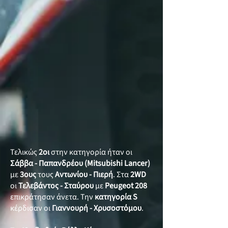
Τελικώς
2οι
στην κατηγορία ήταν οι
Σάββα - Παπανδρέου
(Mitsubishi Lancer)
με
3ους
τους
Αντωνίου - Πιερή
. Στα
2WD
οι
Τελεβάντος - Σταύρου
με
Peugeot 208
επικράτησαν άνετα. Την
κατηγορία
S
κέρδισαν οι
Γιαννουρή - Χρυσοστόμου
.