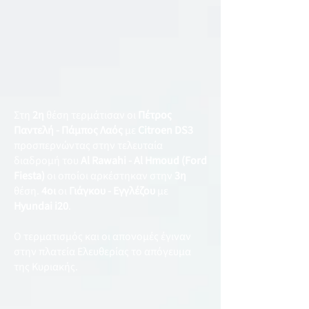
Στη
2η
θέση τερμάτισαν οι
Πέτρος
Παντελή - Πάμπος Λαός
με
Citroen DS3
προσπερνώντας στην τελευταία
διαδρομή του
Al Rawahi - Al Hmoud (Ford
Fiesta)
οι οποίοι αρκέστηκαν στην
3η
θέση.
4οι
οι
Γιάγκου - Εγγλέζου
με
Hyundai i20
.
Ο τερματισμός και οι απονομές έγιναν
στην πλατεία Ελευθερίας το απόγευμα
της Κυριακής.