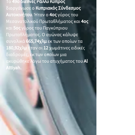
Το
49ο διεθνές Ράλλυ Κύπρος
διοργάνωσε ο
Κυπριακός Σύνδεσμος
Αυτοκινήτου
. Ήταν ο
4ος
γύρος του
Μεσανατολικού Πρωταθλήματος και
4ος
και
5ος
γύρος του Παγκύπριου
Πρωταθλήματος. Ο αγώνας κάλυψε
συνολικά
665,74χλμ
εκ των οποίων τα
180,92χλμ
ήταν οι
12
χωμάτινες ειδικές
διαδρομές, εκ των οποίων μια
ακυρώθηκε λόγω του ατυχήματος του
Al
Attiyah.