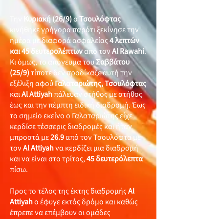
Την
Κυριακή (26/9)
ο
Τσουλόφτας
κινήθηκε γρήγορα παρότι ξεκίνησε την
ημέρα με διαφορά ασφαλείας
4 λεπτών
και 45 δευτερολέπτων
από τον
Al Rawahi
.
Κι όμως, το απόγευμα του
Σαββάτου
(25/9)
τίποτε δεν προδίκαζε αυτή την
εξέλιξη αφού
Γαλαταριώτης, Τσουλόφτας
και
Al Attiyah
πάλευαν στήθος με στήθος
έως και την πέμπτη ειδική διαδρομή. Έως
το σημείο εκείνο ο Γαλαταριώτης είχε
κερδίσε τέσσερις διαδρομές και ήταν
μπροστά με
26.9
από τον Τσουλόφτα με
τον
Al Attiyah
να κερδίζει μια διαδρομή
και να είναι στο τρίτος,
45
δευτερόλεπτα
πίσω.
Προς το τέλος της έκτης διαδρομής
Al
Attiyah
ο έφυγε εκτός δρόμο και καθώς
έπρεπε να επέμβουν οι ομάδες