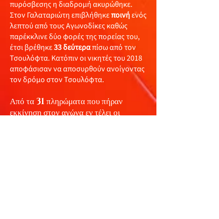
πυρόσβεσης η διαδρομή ακυρώθηκε.
Στον Γαλαταριώτη επιβλήθηκε
ποινή
ενός
λεπτού από τους Αγωνοδίκες καθώς
παρέκκλινε δύο φορές της πορείας του,
έτσι βρέθηκε
33 δεύτερα
πίσω από τον
Τσουλόφτα. Κατόπιν οι νικητές του 2018
αποφάσισαν να αποσυρθούν ανοίγοντας
τον δρόμο στον Τσουλόφτα.
Από τα
31
πληρώματα που πήραν
εκκίνηση στον αγώνα εν τέλει οι
Φιλίππου - Σ. Λαός
δεν εκκίνησαν
αφού απέτυχαν να περάσουν και τον
συμπληρωματικό τεχνικό έλεγχο που
αιτήθηκαν, το πρωί της
Κυριακής
(26/9)
εκκίνησαν τα
28
. Οριστικά
αποχώρησαν οι
Al Attiyah /
Baumel και Denktas / Mison
,
ενώ οι
Γαλαταριώτης/ Ιωάννου
αποσύρθηκαν. Τερματισαν τελικα
22