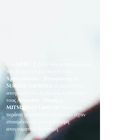
Στο
MERC 2
έγινε συναρπαστική μάχη
που βρήκε τελικά νικητές τους
Χριστοδούλου - Ξενοφώντος
με
Subaru Impreza
οι οποίοι στις
απογευματινές διαδρομές ξεπέρασαν
τους
Αντωνίου - Πιερή
με
Mitsubishi Lancer
που είχαν
περάσει μπροστά το πρωί αλλά είχαν
σπασμένο άξονα στη δεύτερη
απογευματινή διαδρομή.