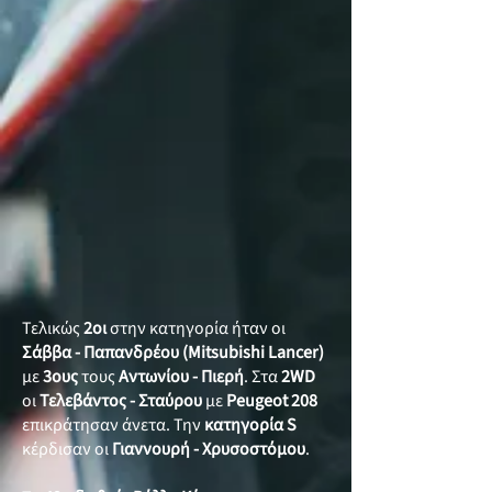
Τελικώς
2οι
στην κατηγορία ήταν οι
Σάββα - Παπανδρέου
(Mitsubishi Lancer)
με
3ους
τους
Αντωνίου - Πιερή
. Στα
2WD
οι
Τελεβάντος - Σταύρου
με
Peugeot 208
επικράτησαν άνετα. Την
κατηγορία
S
κέρδισαν οι
Γιαννουρή - Χρυσοστόμου
.