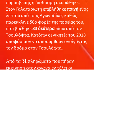
πυρόσβεσης η διαδρομή ακυρώθηκε.
Στον Γαλαταριώτη επιβλήθηκε
ποινή
ενός
λεπτού από τους Αγωνοδίκες καθώς
παρέκκλινε δύο φορές της πορείας του,
έτσι βρέθηκε
33 δεύτερα
πίσω από τον
Τσουλόφτα. Κατόπιν οι νικητές του 2018
αποφάσισαν να αποσυρθούν ανοίγοντας
τον δρόμο στον Τσουλόφτα.
Από τα
31
πληρώματα που πήραν
εκκίνηση στον αγώνα εν τέλει οι
Φιλίππου - Σ. Λαός
δεν εκκίνησαν
αφού απέτυχαν να περάσουν και τον
συμπληρωματικό τεχνικό έλεγχο που
αιτήθηκαν, το πρωί της
Κυριακής
(26/9)
εκκίνησαν τα
28
. Οριστικά
αποχώρησαν οι
Al Attiyah /
Baumel και Denktas / Mison
,
ενώ οι
Γαλαταριώτης/ Ιωάννου
αποσύρθηκαν. Τερματισαν τελικα
22