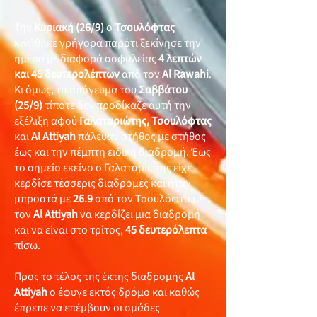
Την
Κυριακή (26/9)
ο
Τσουλόφτας
κινήθηκε γρήγορα παρότι ξεκίνησε την
ημέρα με διαφορά ασφαλείας
4 λεπτών
και 45 δευτερολέπτων
από τον
Al Rawahi
.
Κι όμως, το απόγευμα του
Σαββάτου
(25/9)
τίποτε δεν προδίκαζε αυτή την
εξέλιξη αφού
Γαλαταριώτης, Τσουλόφτας
και
Al Attiyah
πάλευαν στήθος με στήθος
έως και την πέμπτη ειδική διαδρομή. Έως
το σημείο εκείνο ο Γαλαταριώτης είχε
κερδίσε τέσσερις διαδρομές και ήταν
μπροστά με
26.9
από τον Τσουλόφτα με
τον
Al Attiyah
να κερδίζει μια διαδρομή
και να είναι στο τρίτος,
45
δευτερόλεπτα
πίσω.
Προς το τέλος της έκτης διαδρομής
Al
Attiyah
ο έφυγε εκτός δρόμο και καθώς
έπρεπε να επέμβουν οι ομάδες