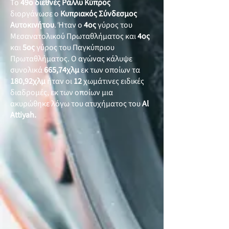
Το
49ο διεθνές Ράλλυ Κύπρος
διοργάνωσε ο
Κυπριακός Σύνδεσμος
Αυτοκινήτου
. Ήταν ο
4ος
γύρος του
Μεσανατολικού Πρωταθλήματος και
4ος
και
5ος
γύρος του Παγκύπριου
Πρωταθλήματος. Ο αγώνας κάλυψε
συνολικά
665,74χλμ
εκ των οποίων τα
180,92χλμ
ήταν οι
12
χωμάτινες ειδικές
διαδρομές, εκ των οποίων μια
ακυρώθηκε λόγω του ατυχήματος του
Al
Attiyah.