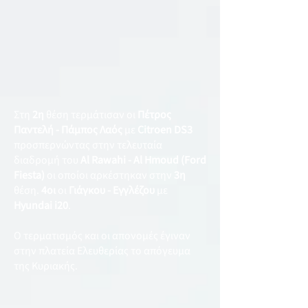
Στη
2η
θέση τερμάτισαν οι
Πέτρος
Παντελή - Πάμπος Λαός
με
Citroen DS3
προσπερνώντας στην τελευταία
διαδρομή του
Al Rawahi - Al Hmoud (Ford
Fiesta)
οι οποίοι αρκέστηκαν στην
3η
θέση.
4οι
οι
Γιάγκου - Εγγλέζου
με
Hyundai i20
.
Ο τερματισμός και οι απονομές έγιναν
στην πλατεία Ελευθερίας το απόγευμα
της Κυριακής.