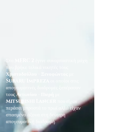
Στο
MERC 2
έγινε συναρπαστική μάχη
που βρήκε τελικά νικητές τους
Χριστοδούλου - Ξενοφώντος
με
Subaru Impreza
οι οποίοι στις
απογευματινές διαδρομές ξεπέρασαν
τους
Αντωνίου - Πιερή
με
Mitsubishi Lancer
που είχαν
περάσει μπροστά το πρωί αλλά είχαν
σπασμένο άξονα στη δεύτερη
απογευματινή διαδρομή.