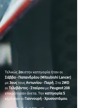
Τελικώς
2οι
στην κατηγορία ήταν οι
Σάββα - Παπανδρέου
(Mitsubishi Lancer)
με
3ους
τους
Αντωνίου - Πιερή
. Στα
2WD
οι
Τελεβάντος - Σταύρου
με
Peugeot 208
επικράτησαν άνετα. Την
κατηγορία
S
κέρδισαν οι
Γιαννουρή - Χρυσοστόμου
.