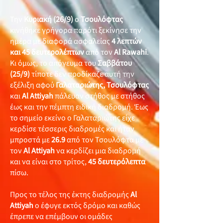
Την
Κυριακή (26/9)
ο
Τσουλόφτας
κινήθηκε γρήγορα παρότι ξεκίνησε την
ημέρα με διαφορά ασφαλείας
4 λεπτών
και 45 δευτερολέπτων
από τον
Al Rawahi
.
Κι όμως, το απόγευμα του
Σαββάτου
(25/9)
τίποτε δεν προδίκαζε αυτή την
εξέλιξη αφού
Γαλαταριώτης, Τσουλόφτας
και
Al Attiyah
πάλευαν στήθος με στήθος
έως και την πέμπτη ειδική διαδρομή. Έως
το σημείο εκείνο ο Γαλαταριώτης είχε
κερδίσε τέσσερις διαδρομές και ήταν
μπροστά με
26.9
από τον Τσουλόφτα με
τον
Al Attiyah
να κερδίζει μια διαδρομή
και να είναι στο τρίτος,
45
δευτερόλεπτα
πίσω.
Προς το τέλος της έκτης διαδρομής
Al
Attiyah
ο έφυγε εκτός δρόμο και καθώς
έπρεπε να επέμβουν οι ομάδες