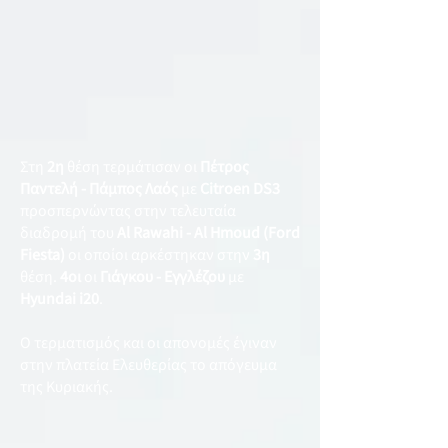
Στη
2η
θέση τερμάτισαν οι
Πέτρος
Παντελή - Πάμπος Λαός
με
Citroen DS3
προσπερνώντας στην τελευταία
διαδρομή του
Al Rawahi - Al Hmoud (Ford
Fiesta)
οι οποίοι αρκέστηκαν στην
3η
θέση.
4οι
οι
Γιάγκου - Εγγλέζου
με
Hyundai i20
.
Ο τερματισμός και οι απονομές έγιναν
στην πλατεία Ελευθερίας το απόγευμα
της Κυριακής.