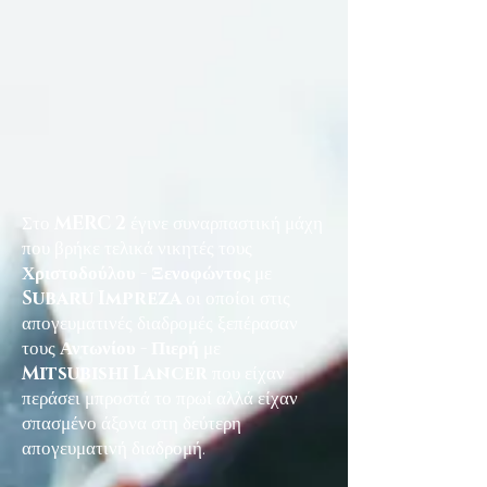
Στο
MERC 2
έγινε συναρπαστική μάχη
που βρήκε τελικά νικητές τους
Χριστοδούλου - Ξενοφώντος
με
Subaru Impreza
οι οποίοι στις
απογευματινές διαδρομές ξεπέρασαν
τους
Αντωνίου - Πιερή
με
Mitsubishi Lancer
που είχαν
περάσει μπροστά το πρωί αλλά είχαν
σπασμένο άξονα στη δεύτερη
απογευματινή διαδρομή.