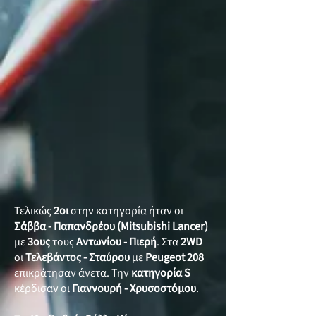
Τελικώς
2οι
στην κατηγορία ήταν οι
Σάββα - Παπανδρέου
(Mitsubishi Lancer)
με
3ους
τους
Αντωνίου - Πιερή
. Στα
2WD
οι
Τελεβάντος - Σταύρου
με
Peugeot 208
επικράτησαν άνετα. Την
κατηγορία
S
κέρδισαν οι
Γιαννουρή - Χρυσοστόμου
.