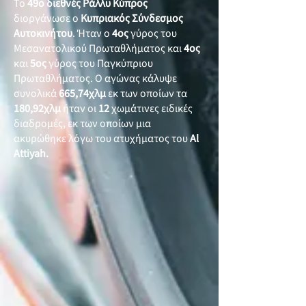
Το
49ο διεθνές Ράλλυ Κύπρος
διοργάνωσε ο
Κυπριακός Σύνδεσμος
Αυτοκινήτου
. Ήταν ο
4ος
γύρος του
Μεσανατολικού Πρωταθλήματος και
4ος
και
5ος
γύρος του Παγκύπριου
Πρωταθλήματος. Ο αγώνας κάλυψε
συνολικά
665,74χλμ
εκ των οποίων τα
180,92χλμ
ήταν οι
12
χωμάτινες ειδικές
διαδρομές, εκ των οποίων μια
ακυρώθηκε λόγω του ατυχήματος του
Al
Attiyah.