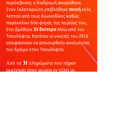
πυρόσβεσης η διαδρομή ακυρώθηκε.
Στον Γαλαταριώτη επιβλήθηκε
ποινή
ενός
λεπτού από τους Αγωνοδίκες καθώς
παρέκκλινε δύο φορές της πορείας του,
έτσι βρέθηκε
33 δεύτερα
πίσω από τον
Τσουλόφτα. Κατόπιν οι νικητές του 2018
αποφάσισαν να αποσυρθούν ανοίγοντας
τον δρόμο στον Τσουλόφτα.
Από τα
31
πληρώματα που πήραν
εκκίνηση στον αγώνα εν τέλει οι
Φιλίππου - Σ. Λαός
δεν εκκίνησαν
αφού απέτυχαν να περάσουν και τον
συμπληρωματικό τεχνικό έλεγχο που
αιτήθηκαν, το πρωί της
Κυριακής
(26/9)
εκκίνησαν τα
28
. Οριστικά
αποχώρησαν οι
Al Attiyah /
Baumel και Denktas / Mison
,
ενώ οι
Γαλαταριώτης/ Ιωάννου
αποσύρθηκαν. Τερματισαν τελικα
22