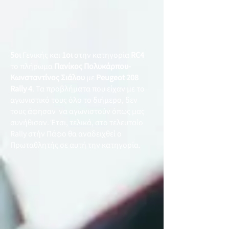
5οι
Γενικής και
1οι
στην κατηγορία
RC4
το πλήρωμα
Πανίκος Πολυκάρπου-
Κωνσταντίνος Σιάλου
με
Peugeot 208
Rally 4
. Τα προβλήματα που είχαν με το
αγωνιστικό τους όλο το διήμερο, δεν
τους άφησαν να αγωνιστούν όπως μας
συνήθισαν. Έτσι, τελικά, στο τελευταίο
Rally στήν Πάφο θα αναδειχθεί ο
Πρωταθλητής σε αυτή την κατηγορία.