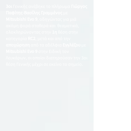
3οι
Γενικής ανέβηκε το πλήρωμα
Γιώργος
Παφίτης-Βασίλης Γραμμένος
με
Mitsubishi Evo 9
, οδηγώντας για μιά
ακόμη φορά σταθερά και θεαματικά,
ολοκληρώνοντας στην
1η
θέση στην
κατηγορία
RC2
, μετά και από την
αποχώρηση
από τα αδέλφια
Εγγλέζου
με
Mitsubishi Evo 9
στην Ειδική τον
Λευκάρων, οι οποίοι διατηρούσαν την 3οι
θέση Γενικής μέχρι σε εκείνο το σημείο.