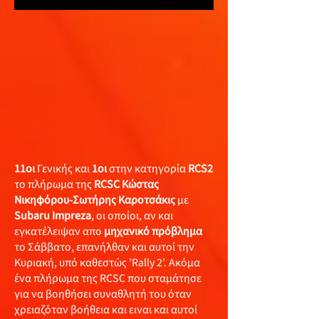
11οι
Γενικής και
1οι
στην κατηγορία
RCS2
το πλήρωμα της
RCSC Κώστας
Νικηφόρου-Σωτήρης Καροτσάκις
με
Subaru Impreza
, οι οποίοι, αν και
εγκατέλειψαν απο
μηχανικό πρόβλημα
το Σάββατο, επανήλθαν και αυτοί την
Κυριακή, υπό καθεστώς ’Rally 2’. Ακόμα
ένα πλήρωμα της RCSC που σταμάτησε
για να βοηθήσει συναθλητή του όταν
χρειαζόταν βοήθεια και ειναι και αυτοί