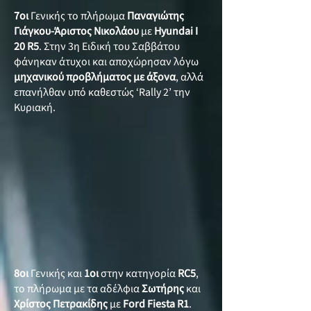
7οι
Γενικής το πλήρωμα
Παναγιώτης
Γιάγκου-Άριστος Νικολάου
με
Hyundai I
20 R5
. Στην 3η Ειδική του Σαββάτου
φάνηκαν άτυχοι και αποχώρησαν λόγω
μηχανικού προβλήματος με άξονα
, αλλά
επανήλθαν υπό καθεστώς ‘Rally 2’ την
Κυριακή.
8οι
Γενικής και
1οι
στην κατηγορία
RC5
,
το πλήρωμα με τα αδέλφια
Σωτήρης
και
Χρίστος
Πετρακίδης
με
Ford Fiesta R1
.