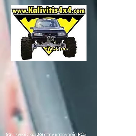
9οι
Γενικής και
2οι
στην κατηγορία
RC5