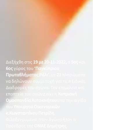
Διεξήχθη στις
19 με
20-11-2022
,
ο
5ος
και
6ος
γύρος του
‘Παγκύπριου
Πρωταθλήματος Ράλι’
, με
21
πληρώματα
να δηλώνουν συμμετοχή για τις 8 Ειδικές
Διαδρομές του αγώνα. Την επιμέλεια και
εποπτεία του αγώνα είχε η
Κυπριακή
Ομοσπονδία Αυτοκινήτου
υπο την αιγίδα
του
Υπουργού Οικονομικών
κ.Κωνσταντίνου Πετρίδη
.
Φιλοξενούμενοι στον Αγώνα ήταν ο
Πρόεδρος της
ΟΜΑΕ Δημήτρης