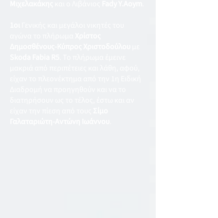
Μιχελακάκης
και ο Λιβάνιος
Fady Y.Aoym
.
1οι
Γενικής και μεγάλοι νικητές του
αγώνα το πλήρωμα
Χρίστος
Δημοσθένους-Κύπρος Χριστοδούλου
με
Skoda Fabia R5
. Το πλήρωμα έμεινε
μακριά από περιπέτειες και λάθη, αφού,
είχαν το πλεονέκτημα από την 1η Ειδική
Διαδρομή να προηγηθούν και να το
διατηρήσουν ως το τέλος, έστω και αν
είχαν την πίεση από τους
Σίμο
Γαλαταριώτη-Αντώνη Ιωάννου
.