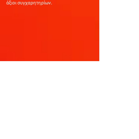
άξιοι συγχαρητηρίων.
12οι
Γενικής και
1οι
στην κατηγορία
RCS1
το πλήρωμα της
Gepa Mechanical
Installation Μιχάλης Σοφοκλέους-
Ευαγόρας Παντελίδης
με
VW GOLF
. Μια
άτυχη στιγμή με έξοδο στην 7η Ειδική,
είχε αποτέλεσμα να χάσουν πολύτιμο
χρόνο για κάτι καλύτερο.
Από τον αγώνα εγκατέλειψαν:
οι Πέτρος