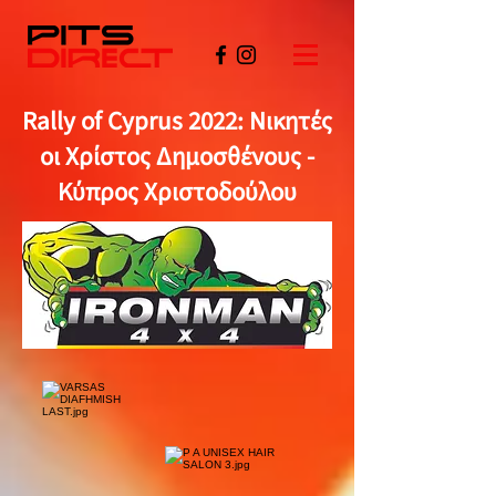
Rally of Cyprus 2022: Νικητές
οι Χρίστος Δημοσθένους -
Κύπρος Χριστοδούλου