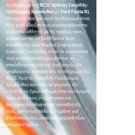
το πλήρωμα της
RCSC Χρίστος Σκορδής-
Πρόδρομος Χρυσάνθου
με
Ford Fiesta R1
.
Ότι και να πεις για αυτό το πλήρωμα είναι
λίγο γιατί έδειξαν πως συμπεριφέρονται
οι σωστοί αθλητές με τις πράξεις τους,
σταματώντας να βοηθήσουν τους
συναθλητές τους Μιχάλη Σοφοκλέους-
Ευαγόρα Παντελίδη, όταν το αγωνιστικό
τους κυριολεκτικά κρεμάστηκε σε
επικίνδυνο σημείο της διαδρομής. Αν
αναλογιστεί κάποιος ότι, το πλήρωμα της
RCSC Χρίστος Σκορδής-Πρόδρομος
Χρυσάνθου αγνόησε το γεγονός ότι
κρίνεται το Πρωτάθλημα στην κατηγορία
τους, εντούτοις σταμάτησαν και
παρείχαν βοήθεια στους συναθλητές
τους, χάνοντας πολύτιμο χρόνο για
διεκδίκηση του, είναι πραγματικά άξιοι
συγχαρητηρίων.