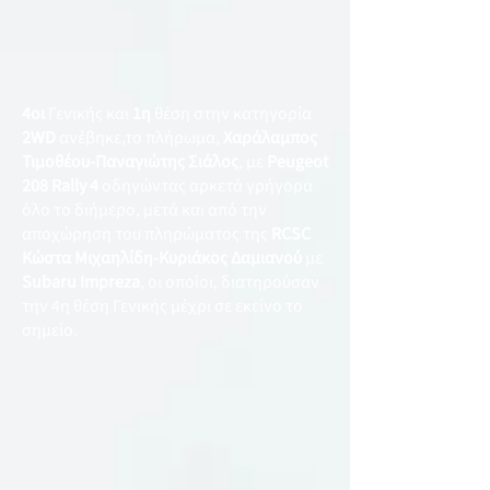
4οι
Γενικής και
1η
θέση στην κατηγορία
2WD
ανέβηκε,το πλήρωμα,
Χαράλαμπος
Τιμοθέου-Παναγιώτης Σιάλος
, με
Peugeot
208 Rally 4
οδηγώντας αρκετά γρήγορα
όλο το διήμερο, μετά και από την
αποχώρηση του πληρώματος της
RCSC
Κώστα Μιχαηλίδη-Κυριάκος Δαμιανού
με
Subaru Impreza
, οι οποίοι, διατηρούσαν
την 4η θέση Γενικής μέχρι σε εκείνο το
σημείο.