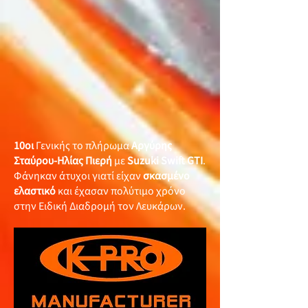
10οι
Γενικής το πλήρωμα
Αργύρης
Σταύρου-Ηλίας Πιερή
με
Suzuki Swift GTI
.
Φάνηκαν άτυχοι γιατί είχαν
σκασμένο
ελαστικό
και έχασαν πολύτιμο χρόνο
στην Ειδική Διαδρομή τον Λευκάρων.