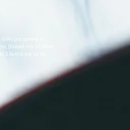
α άλλη μια χρονιά οι
τας βασικά την 1η θέση
ε 3 λεπτά για να το