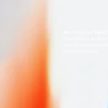
2οι
το πλήρωμα
Σίμος 
Πρωταθλητές κερδίζον
στον αγώνα λόγω σκασμέ
αντικαταστήσουν.