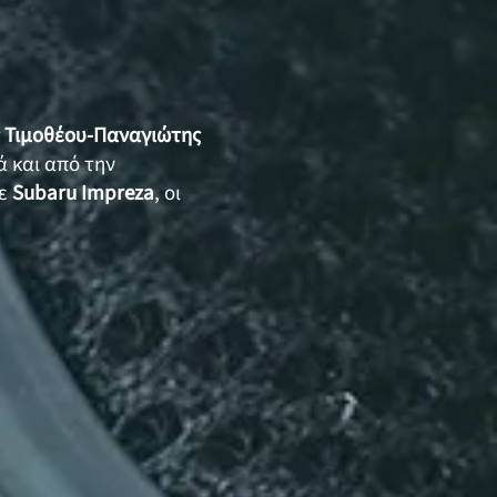
 Τιμοθέου-Παναγιώτης
 και από την
ε
Subaru Impreza
, οι