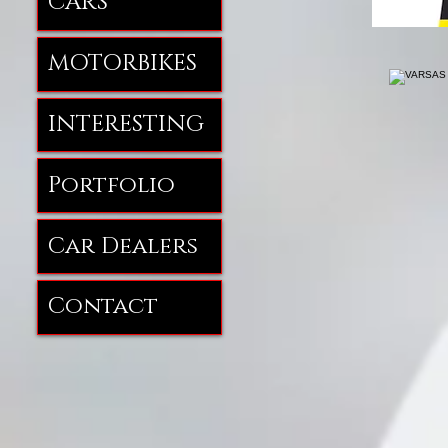
CARS
MOTORBIKES
INTERESTING
Portfolio
Car Dealers
Contact