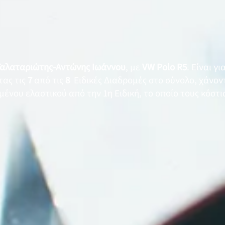
Γαλαταριώτης-Αντώνης Ιωάννου
, με
VW Polo R5
. Είναι γι
τας τις
7
από τις
8
Ειδικές Διαδρομές στο σύνολο, χάνον
νου ελαστικού από την 1η Ειδική, το οποίο τους κόστισ