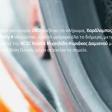
στην κατηγορία
2WD
ανέβηκε,το πλήρωμα,
Χαράλαμπος
Rally 4
οδηγώντας αρκετά γρήγορα όλο το διήμερο, μετά
ματος της
RCSC Κώστα Μιχαηλίδη-Κυριάκος Δαμιανού
μ
ν 4η θέση Γενικής μέχρι σε εκείνο το σημείο.