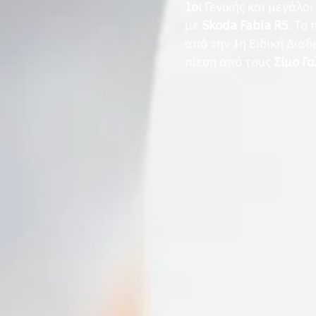
1οι
Γενικής και μεγάλο
με
Skoda Fabia R5
. Το
από την 1η Ειδική Διαδ
πίεση από τους
Σίμο Γ