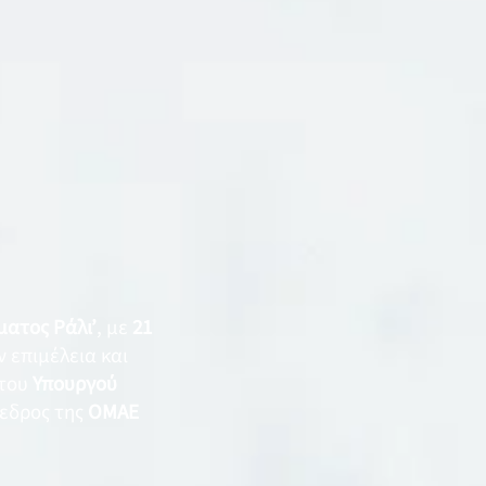
ατος Ράλι’
, με
21
 επιμέλεια και
 του
Υπουργού
όεδρος της
ΟΜΑΕ