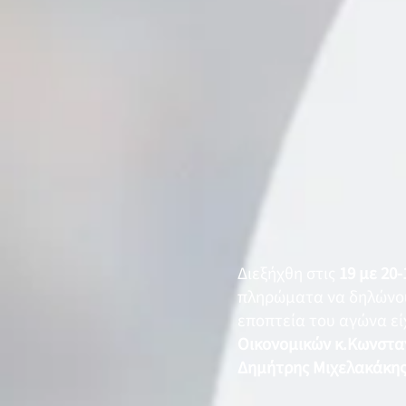
Διεξήχθη στις
19 με 20-
πληρώματα να δηλώνουν
εποπτεία του αγώνα εί
Οικονομικών κ.Κωνστα
Δημήτρης Μιχελακάκη