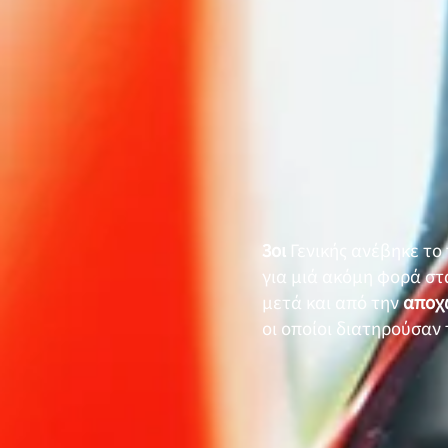
3οι
Γενικής ανέβηκε τ
για μιά ακόμη φορά σ
μετά και από την
αποχ
οι οποίοι διατηρούσαν τ