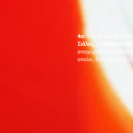
4οι
Γενικής και
1η
θέση 
Σιάλος
, με
Peugeot 208 
αποχώρηση του πληρώ
οποίοι, διατηρούσαν τη