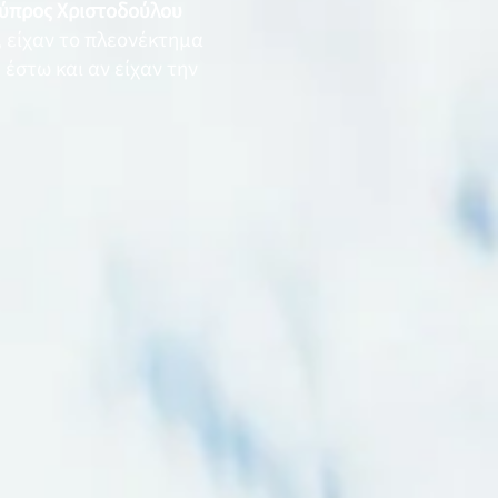
ύπρος Χριστοδούλου
, είχαν το πλεονέκτημα
 έστω και αν είχαν την