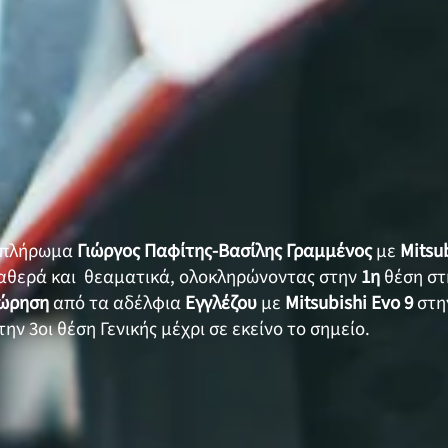
ο πλήρωμα
Γιώργος Παφίτης-Βασίλης Γραμμένος
με
Mitsub
ταθερά και θεαματικά, ολοκληρώνοντας στην
1η
θέση στ
ώρηση
από τα αδέλφια
Εγγλέζου
με
Mitsubishi Evo 9
στην
ην 3οι θέση Γενικής μέχρι σε εκείνο το σημείο.