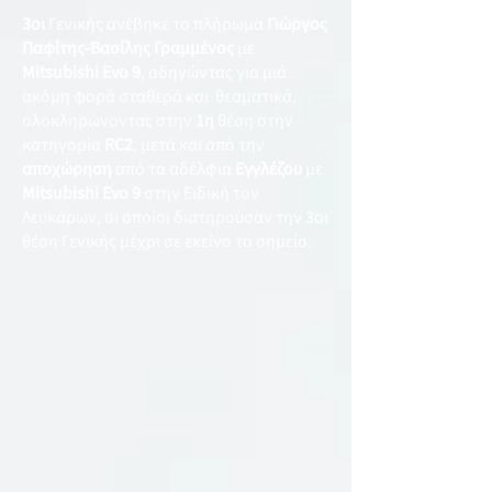
3οι
Γενικής ανέβηκε το πλήρωμα
Γιώργος
Παφίτης-Βασίλης Γραμμένος
με
Mitsubishi Evo 9
, οδηγώντας για μιά
ακόμη φορά σταθερά και θεαματικά,
ολοκληρώνοντας στην
1η
θέση στην
κατηγορία
RC2
, μετά και από την
αποχώρηση
από τα αδέλφια
Εγγλέζου
με
Mitsubishi Evo 9
στην Ειδική τον
Λευκάρων, οι οποίοι διατηρούσαν την 3οι
θέση Γενικής μέχρι σε εκείνο το σημείο.