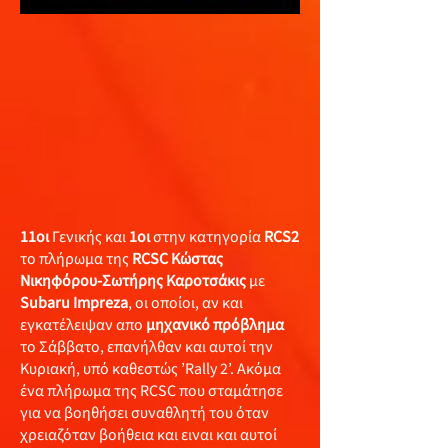
11οι
Γενικής και
1οι
στην κατηγορία
RCS2
το πλήρωμα της
RCSC Κώστας
Νικηφόρου-Σωτήρης Καροτσάκις
με
Subaru Impreza
, οι οποίοι, αν και
εγκατέλειψαν απο
μηχανικό πρόβλημα
το Σάββατο, επανήλθαν και αυτοί την
Κυριακή, υπό καθεστώς ’Rally 2’. Ακόμα
ένα πλήρωμα της RCSC που σταμάτησε
για να βοηθήσει συναθλητή του όταν
χρειαζόταν βοήθεια και ειναι και αυτοί