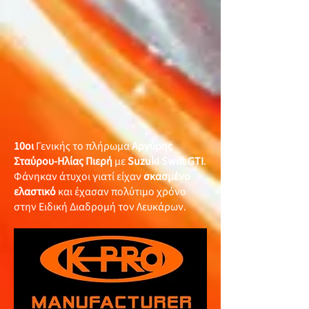
10οι
Γενικής το πλήρωμα
Αργύρης
Σταύρου-Ηλίας Πιερή
με
Suzuki Swift GTI
.
Φάνηκαν άτυχοι γιατί είχαν
σκασμένο
ελαστικό
και έχασαν πολύτιμο χρόνο
στην Ειδική Διαδρομή τον Λευκάρων.