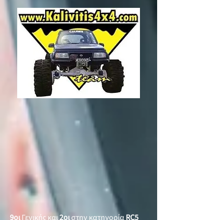
9οι
Γενικής και
2οι
στην κατηγορία
RC5