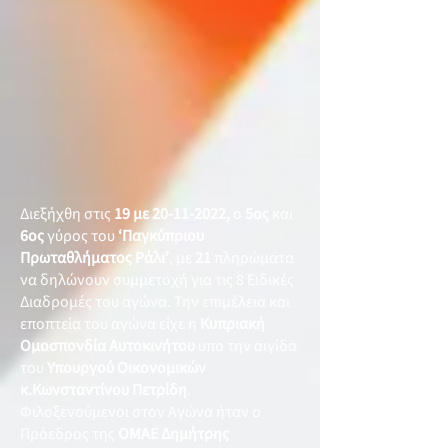
Διεξήχθη στις
19 με
20-11-2022
,
ο
5ος
και
6ος
γύρος του
‘Παγκύπριου
Πρωταθλήματος Ράλι’
, με
21
πληρώματα
να δηλώνουν συμμετοχή για τις 8 Ειδικές
Διαδρομές του αγώνα. Την επιμέλεια και
εποπτεία του αγώνα είχε η
Κυπριακή
Ομοσπονδία Αυτοκινήτου
υπο την αιγίδα
του
Υπουργού Οικονομικών
κ.Κωνσταντίνου Πετρίδη
.
Φιλοξενούμενοι στον Αγώνα ήταν ο
Πρόεδρος της
ΟΜΑΕ Δημήτρης