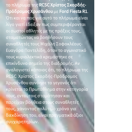
το πλήρωμα της
RCSC Χρίστος Σκορδής-
Πρόδρομος Χρυσάνθου
με
Ford Fiesta R1
.
Ότι και να πεις για αυτό το πλήρωμα είναι
λίγο γιατί έδειξαν πως συμπεριφέρονται
οι σωστοί αθλητές με τις πράξεις τους,
σταματώντας να βοηθήσουν τους
συναθλητές τους Μιχάλη Σοφοκλέους-
Ευαγόρα Παντελίδη, όταν το αγωνιστικό
τους κυριολεκτικά κρεμάστηκε σε
επικίνδυνο σημείο της διαδρομής. Αν
αναλογιστεί κάποιος ότι, το πλήρωμα της
RCSC Χρίστος Σκορδής-Πρόδρομος
Χρυσάνθου αγνόησε το γεγονός ότι
κρίνεται το Πρωτάθλημα στην κατηγορία
τους, εντούτοις σταμάτησαν και
παρείχαν βοήθεια στους συναθλητές
τους, χάνοντας πολύτιμο χρόνο για
διεκδίκηση του, είναι πραγματικά άξιοι
συγχαρητηρίων.