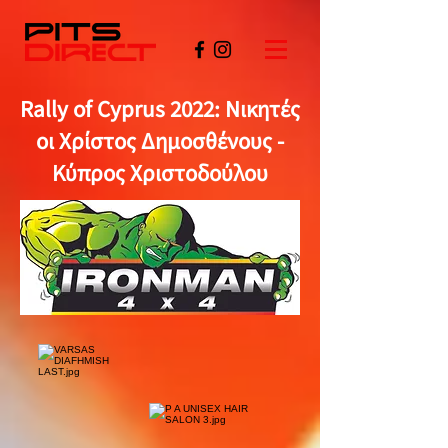
Rally of Cyprus 2022: Νικητές
οι Χρίστος Δημοσθένους -
Κύπρος Χριστοδούλου