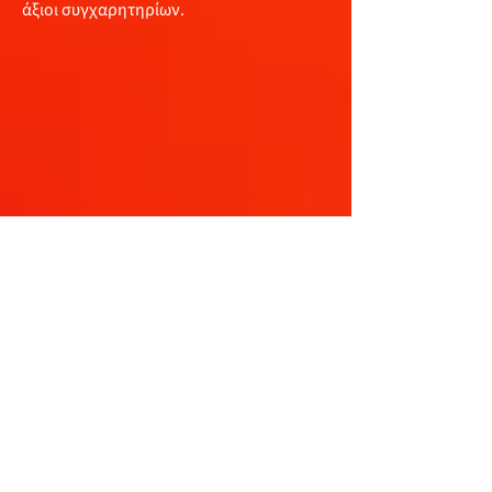
άξιοι συγχαρητηρίων.
12οι
Γενικής και
1οι
στην κατηγορία
RCS1
το πλήρωμα της
Gepa Mechanical
Installation Μιχάλης Σοφοκλέους-
Ευαγόρας Παντελίδης
με
VW GOLF
. Μια
άτυχη στιγμή με έξοδο στην 7η Ειδική,
είχε αποτέλεσμα να χάσουν πολύτιμο
χρόνο για κάτι καλύτερο.
Από τον αγώνα εγκατέλειψαν:
οι Πέτρος