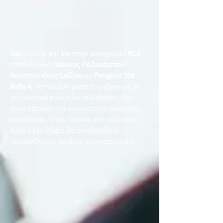
5οι
Γενικής και
1οι
στην κατηγορία
RC4
το πλήρωμα
Πανίκος Πολυκάρπου-
Κωνσταντίνος Σιάλου
με
Peugeot 208
Rally 4
. Τα προβλήματα που είχαν με το
αγωνιστικό τους όλο το διήμερο, δεν
τους άφησαν να αγωνιστούν όπως μας
συνήθισαν. Έτσι, τελικά, στο τελευταίο
Rally στήν Πάφο θα αναδειχθεί ο
Πρωταθλητής σε αυτή την κατηγορία.