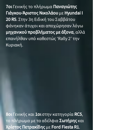
7οι
Γενικής το πλήρωμα
Παναγιώτης
Γιάγκου-Άριστος Νικολάου
με
Hyundai I
20 R5
. Στην 3η Ειδική του Σαββάτου
φάνηκαν άτυχοι και αποχώρησαν λόγω
μηχανικού προβλήματος με άξονα
, αλλά
επανήλθαν υπό καθεστώς ‘Rally 2’ την
Κυριακή.
8οι
Γενικής και
1οι
στην κατηγορία
RC5
,
το πλήρωμα με τα αδέλφια
Σωτήρης
και
Χρίστος
Πετρακίδης
με
Ford Fiesta R1
.