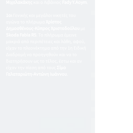
Μιχελακάκης
και ο Λιβάνιος
Fady Y.Aoym
.
1οι
Γενικής και μεγάλοι νικητές του
αγώνα το πλήρωμα
Χρίστος
Δημοσθένους-Κύπρος Χριστοδούλου
με
Skoda Fabia R5
. Το πλήρωμα έμεινε
μακριά από περιπέτειες και λάθη, αφού,
είχαν το πλεονέκτημα από την 1η Ειδική
Διαδρομή να προηγηθούν και να το
διατηρήσουν ως το τέλος, έστω και αν
είχαν την πίεση από τους
Σίμο
Γαλαταριώτη-Αντώνη Ιωάννου
.