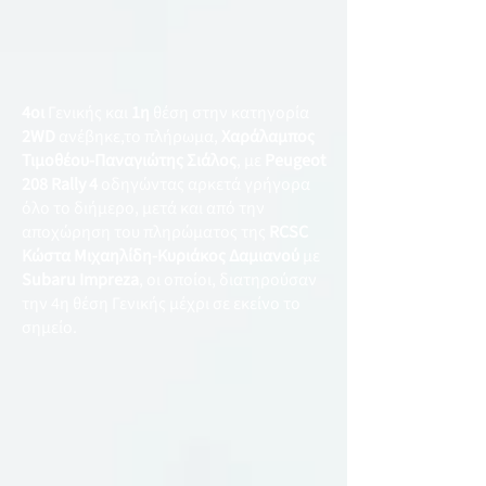
4οι
Γενικής και
1η
θέση στην κατηγορία
2WD
ανέβηκε,το πλήρωμα,
Χαράλαμπος
Τιμοθέου-Παναγιώτης Σιάλος
, με
Peugeot
208 Rally 4
οδηγώντας αρκετά γρήγορα
όλο το διήμερο, μετά και από την
αποχώρηση του πληρώματος της
RCSC
Κώστα Μιχαηλίδη-Κυριάκος Δαμιανού
με
Subaru Impreza
, οι οποίοι, διατηρούσαν
την 4η θέση Γενικής μέχρι σε εκείνο το
σημείο.