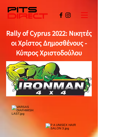
Rally of Cyprus 2022: Νικητές
οι Χρίστος Δημοσθένους -
Κύπρος Χριστοδούλου