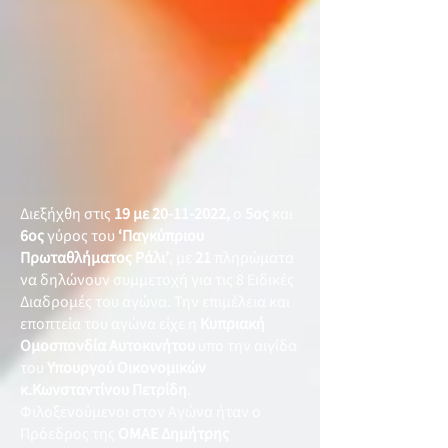
Διεξήχθη στις
19 με
20-11-2022
,
ο
5ος
και
6ος
γύρος του
‘Παγκύπριου
Πρωταθλήματος Ράλι’
, με
21
πληρώματα
να δηλώνουν συμμετοχή για τις 8 Ειδικές
Διαδρομές του αγώνα. Την επιμέλεια και
εποπτεία του αγώνα είχε η
Κυπριακή
Ομοσπονδία Αυτοκινήτου
υπο την αιγίδα
του
Υπουργού Οικονομικών
κ.Κωνσταντίνου Πετρίδη
.
Φιλοξενούμενοι στον Αγώνα ήταν ο
Πρόεδρος της
ΟΜΑΕ Δημήτρης