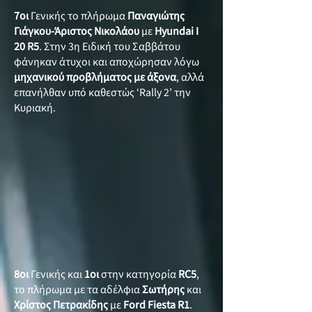
7οι
Γενικής το πλήρωμα
Παναγιώτης
Γιάγκου-Άριστος Νικολάου
με
Hyundai I
20 R5
. Στην 3η Ειδική του Σαββάτου
φάνηκαν άτυχοι και αποχώρησαν λόγω
μηχανικού προβλήματος με άξονα
, αλλά
επανήλθαν υπό καθεστώς ‘Rally 2’ την
Κυριακή.
8οι
Γενικής και
1οι
στην κατηγορία
RC5
,
το πλήρωμα με τα αδέλφια
Σωτήρης
και
Χρίστος
Πετρακίδης
με
Ford Fiesta R1
.