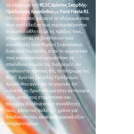
το πλήρωμα της
RCSC Χρίστος Σκορδής-
Πρόδρομος Χρυσάνθου
με
Ford Fiesta R1
.
Ότι και να πεις για αυτό το πλήρωμα είναι
λίγο γιατί έδειξαν πως συμπεριφέρονται
οι σωστοί αθλητές με τις πράξεις τους,
σταματώντας να βοηθήσουν τους
συναθλητές τους Μιχάλη Σοφοκλέους-
Ευαγόρα Παντελίδη, όταν το αγωνιστικό
τους κυριολεκτικά κρεμάστηκε σε
επικίνδυνο σημείο της διαδρομής. Αν
αναλογιστεί κάποιος ότι, το πλήρωμα της
RCSC Χρίστος Σκορδής-Πρόδρομος
Χρυσάνθου αγνόησε το γεγονός ότι
κρίνεται το Πρωτάθλημα στην κατηγορία
τους, εντούτοις σταμάτησαν και
παρείχαν βοήθεια στους συναθλητές
τους, χάνοντας πολύτιμο χρόνο για
διεκδίκηση του, είναι πραγματικά άξιοι
συγχαρητηρίων.