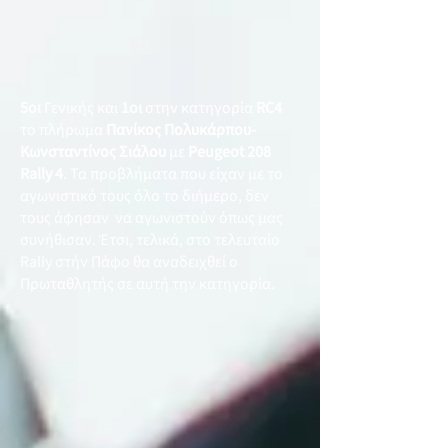
5οι
Γενικής και
1οι
στην κατηγορία
RC4
το πλήρωμα
Πανίκος Πολυκάρπου-
Κωνσταντίνος Σιάλου
με
Peugeot 208
Rally 4
. Τα προβλήματα που είχαν με το
αγωνιστικό τους όλο το διήμερο, δεν
τους άφησαν να αγωνιστούν όπως μας
συνήθισαν. Έτσι, τελικά, στο τελευταίο
Rally στήν Πάφο θα αναδειχθεί ο
Πρωταθλητής σε αυτή την κατηγορία.