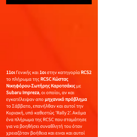
11οι
Γενικής και
1οι
στην κατηγορία
RCS2
το πλήρωμα της
RCSC Κώστας
Νικηφόρου-Σωτήρης Καροτσάκις
με
Subaru Impreza
, οι οποίοι, αν και
εγκατέλειψαν απο
μηχανικό πρόβλημα
το Σάββατο, επανήλθαν και αυτοί την
Κυριακή, υπό καθεστώς ’Rally 2’. Ακόμα
ένα πλήρωμα της RCSC που σταμάτησε
για να βοηθήσει συναθλητή του όταν
χρειαζόταν βοήθεια και ειναι και αυτοί