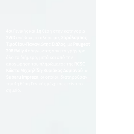
4οι
Γενικής και
1η
θέση στην κατηγορία
2WD
ανέβηκε,το πλήρωμα,
Χαράλαμπος
Τιμοθέου-Παναγιώτης Σιάλος
, με
Peugeot
208 Rally 4
οδηγώντας αρκετά γρήγορα
όλο το διήμερο, μετά και από την
αποχώρηση του πληρώματος της
RCSC
Κώστα Μιχαηλίδη-Κυριάκος Δαμιανού
με
Subaru Impreza
, οι οποίοι, διατηρούσαν
την 4η θέση Γενικής μέχρι σε εκείνο το
σημείο.