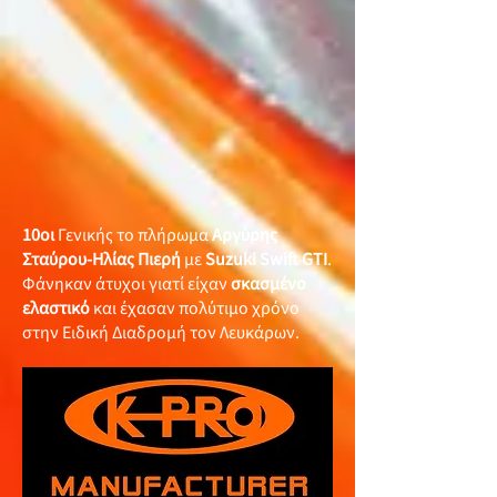
10οι
Γενικής το πλήρωμα
Αργύρης
Σταύρου-Ηλίας Πιερή
με
Suzuki Swift GTI
.
Φάνηκαν άτυχοι γιατί είχαν
σκασμένο
ελαστικό
και έχασαν πολύτιμο χρόνο
στην Ειδική Διαδρομή τον Λευκάρων.