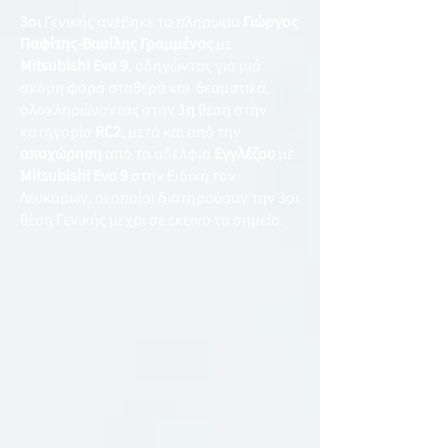
3οι
Γενικής ανέβηκε το πλήρωμα
Γιώργος
Παφίτης-Βασίλης Γραμμένος
με
Mitsubishi Evo 9
, οδηγώντας για μιά
ακόμη φορά σταθερά και θεαματικά,
ολοκληρώνοντας στην
1η
θέση στην
κατηγορία
RC2
, μετά και από την
αποχώρηση
από τα αδέλφια
Εγγλέζου
με
Mitsubishi Evo 9
στην Ειδική τον
Λευκάρων, οι οποίοι διατηρούσαν την 3οι
θέση Γενικής μέχρι σε εκείνο το σημείο.