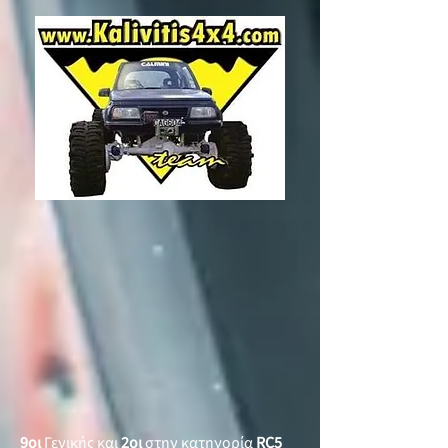
9οι
Γενικής και
2οι
στην κατηγορία
RC5