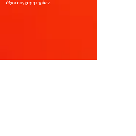
άξιοι συγχαρητηρίων.
12οι
Γενικής και
1οι
στην κατηγορία
RCS1
το πλήρωμα της
Gepa Mechanical
Installation Μιχάλης Σοφοκλέους-
Ευαγόρας Παντελίδης
με
VW GOLF
. Μια
άτυχη στιγμή με έξοδο στην 7η Ειδική,
είχε αποτέλεσμα να χάσουν πολύτιμο
χρόνο για κάτι καλύτερο.
Από τον αγώνα εγκατέλειψαν:
οι Πέτρος