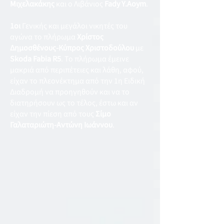
Μιχελακάκης
και ο Λιβάνιος
Fady Y.Aoym
.
1οι
Γενικής και μεγάλοι νικητές του
αγώνα το πλήρωμα
Χρίστος
Δημοσθένους-Κύπρος Χριστοδούλου
με
Skoda Fabia R5
. Το πλήρωμα έμεινε
μακριά από περιπέτειες και λάθη, αφού,
είχαν το πλεονέκτημα από την 1η Ειδική
Διαδρομή να προηγηθούν και να το
διατηρήσουν ως το τέλος, έστω και αν
είχαν την πίεση από τους
Σίμο
Γαλαταριώτη-Αντώνη Ιωάννου
.