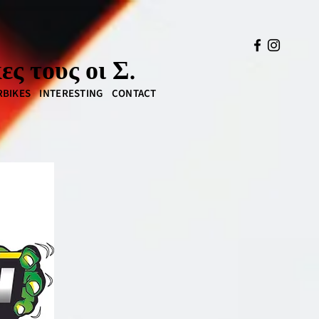
ς τους οι Σ.
BIKES
INTERESTING
CONTACT