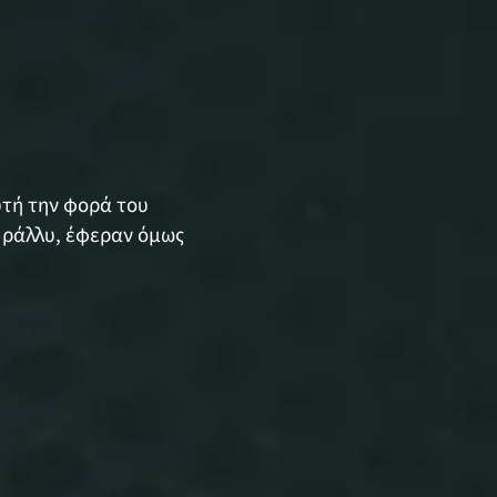
υτή την φορά του
 ράλλυ, έφεραν όμως