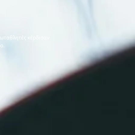
ρωταθλητές κέρδισαν
ο.