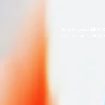
1
ο
το πλήρωμα
Σίμος Γ
και τις
8
Ειδικές Διαδρ