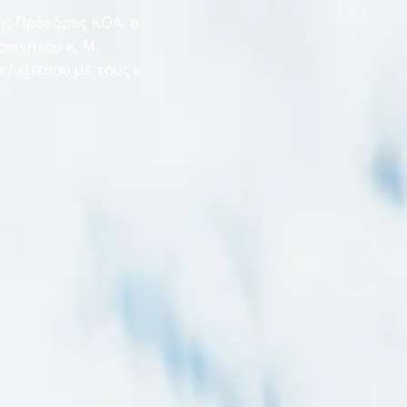
ης Πρόεδρος ΚΟΑ, ο
κινήτου κ. Μ.
 Λεμεσού με τους κ.