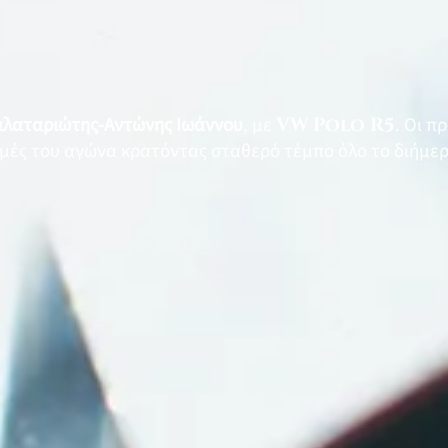
αλαταριώτης-Αντώνης Ιωάννου
, με
VW Polo R5
. Οι π
ομές του αγώνα κρατόντας σταθερό τέμπο όλο το διήμερ