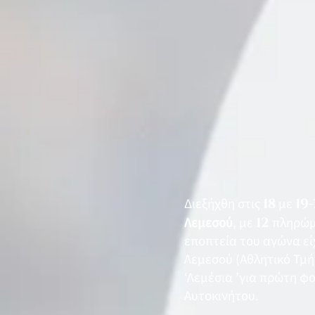
Διεξήχθη στις
18
με
19
Λεμεσού
, με
12
πληρώμα
εποπτεία του αγώνα εί
Λεμεσού (Αθλητικό Τμή
‘Λεμέσια ’για πρώτη φ
Αυτοκινήτου.