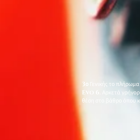
3
ο
Γενικής το πλήρωμα
Evo 6
. Αρκετά γρήγορ
θέση στο βάθρο όπου κ