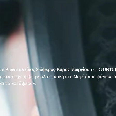
 οι
Κωνσταντίνος Σιόφερος-Κύρος Γεωργίου
της
Gund 
οι από την πρώτη κιόλας ειδική στο Μαρί όπου φάνηκε ό
αι τα κατάφεραν.