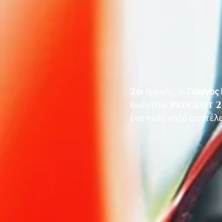
2
οι
Γενικής, οι
Γιώργος
δικίνητου
Peugeot 2
ένα πολύ καλό αποτέλ