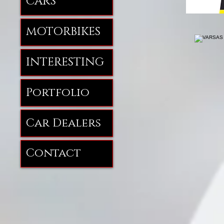
CARS
MOTORBIKES
INTERESTING
Portfolio
Car Dealers
Contact