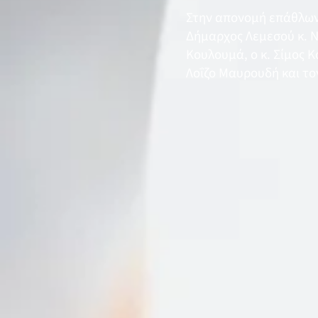
Στην απονομή επάθλων 
Δήμαρχος Λεμεσού κ. Ν
Κουλουμά, ο κ. Σίμος 
Λοΐζο Μαυρουδή και τον