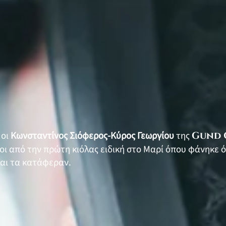
 οι
Κωνσταντίνος Σιόφερος-Κύρος Γεωργίου
της
Gund 
οι από την πρώτη κιόλας ειδική στο Μαρί όπου φάνηκε ό
αι τα κατάφεραν.