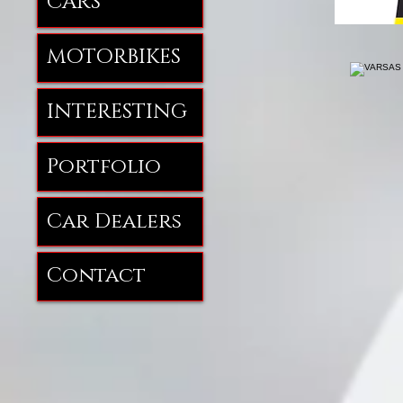
CARS
MOTORBIKES
INTERESTING
Portfolio
Car Dealers
Contact