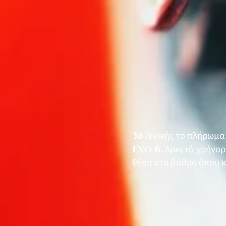
3
ο
Γενικής το πλήρωμα
Evo 6
. Αρκετά γρήγορ
θέση στο βάθρο όπου κ