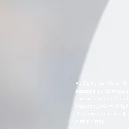
Διεξήχθη στις
18
με
19
Λεμεσού
, με
12
πληρώμα
εποπτεία του αγώνα εί
Λεμεσού (Αθλητικό Τμή
‘Λεμέσια ’για πρώτη φ
Αυτοκινήτου.