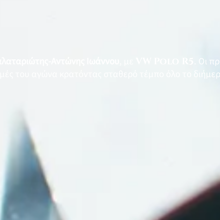
αλαταριώτης-Αντώνης Ιωάννου
, με
VW Polo R5
. Οι π
ομές του αγώνα κρατόντας σταθερό τέμπο όλο το διήμερ