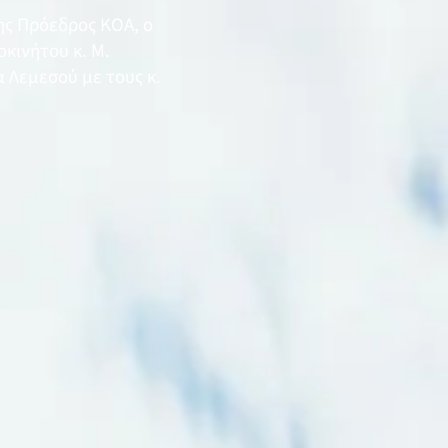
ης Πρόεδρος ΚΟΑ, ο
κινήτου κ. Μ.
 Λεμεσού με τους κ.