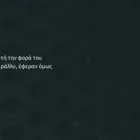
υτή την φορά του
 ράλλυ, έφεραν όμως