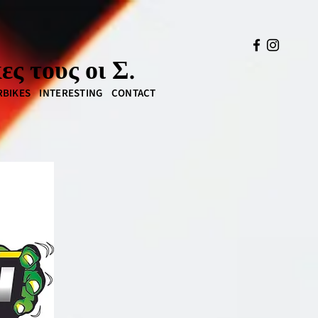
ς τους οι Σ.
BIKES
INTERESTING
CONTACT