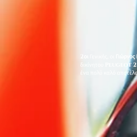
2
οι
Γενικής, οι
Γιώργος
δικίνητου
Peugeot 2
ένα πολύ καλό αποτέλ