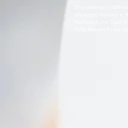
Στην απονομή επάθλων 
Δήμαρχος Λεμεσού κ. Ν
Κουλουμά, ο κ. Σίμος 
Λοΐζο Μαυρουδή και τον