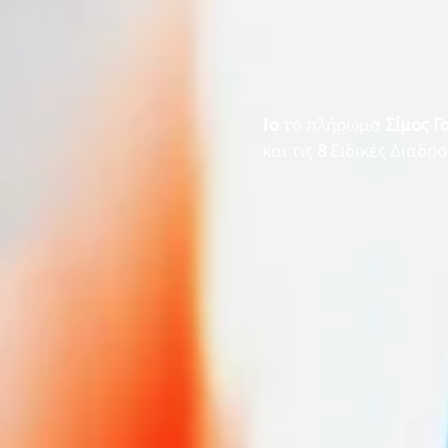
1
ο
το πλήρωμα
Σίμος Γ
και τις
8
Ειδικές Διαδρ