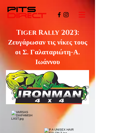
Tiger Rally 2023:
Ζευγάρωσαν τις νίκες τους
οι Σ. Γαλαταριώτη-Α.
Ιωάννου