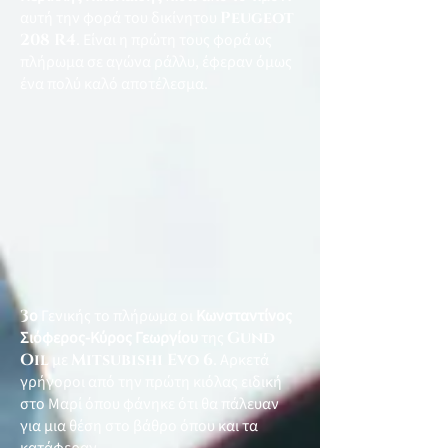
αυτή την φορά του δικίνητου
Peugeot
208 R4
. Είναι η πρώτη τους φορά ως
πλήρωμα σε αγώνα ράλλυ, έφεραν όμως
ένα πολύ καλό αποτέλεσμα.
3
ο
Γενικής το πλήρωμα οι
Κωνσταντίνος
Σιόφερος-Κύρος Γεωργίου
της
Gund
Oil
με
Mitsubishi Evo 6
. Αρκετά
γρήγοροι από την πρώτη κιόλας ειδική
στο Μαρί όπου φάνηκε ότι θα πάλευαν
για μια θέση στο βάθρο όπου και τα