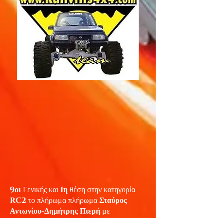
9
οι
Γενικής και
1
η
θέση στην κατηγορία
RC2
το πλήρωμα πλήρωμα
Σταύρος
Αντωνίου-Δημήτρης Πιερή
με