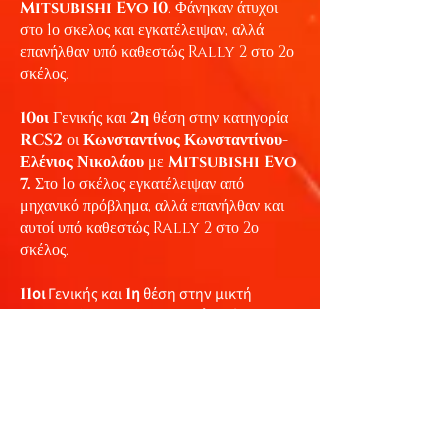
Mitsubishi Evo 10
. Φάνηκαν άτυχοι
στο 1ο σκελος και εγκατέλειψαν, αλλά
επανήλθαν υπό καθεστώς Rally 2 στο 2ο
σκέλος.
10
οι
Γενικής και
2
η
θέση στην κατηγορία
RCS2
οι
Κωνσταντίνος Κωνσταντίνου-
Ελένιος Νικολάου
με
Mitsubishi Evo
7.
Στο 1ο σκέλος εγκατέλειψαν από
μηχανικό πρόβλημα, αλλά επανήλθαν και
αυτοί υπό καθεστώς Rally 2 στο 2ο
σκέλος.
11
οι
Γενικής και
1
η
θέση στην μικτή
κατηγορία το πλήρωμα
Απόστολος
Κωνστιάντος-Φάνος Μυλωνά
με
VW
Golf Gti
.
Τον αγώνα εγκατέλειψαν οι
Ευτύχιος
Τρύφονος-Κώστας Μανόλη
με