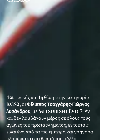
κατάφεραν.
4
οι
Γενικής και
1
η
θέση στην κατηγορία
RCS2
, οι
Φίλιππος Τσαγγάρης-Γιώργος
Λυσάνδρου
, με
Mitsubishi Evo 7
. Αν
και δεν λαμβάνουν μέρος σε όλους τους
αγώνες του πρωταθλήματος, εντούτοις
είναι ένα από τα πιο έμπειρα και γρήγορα
πληρώματα στο θεσμό του ράλλυ.