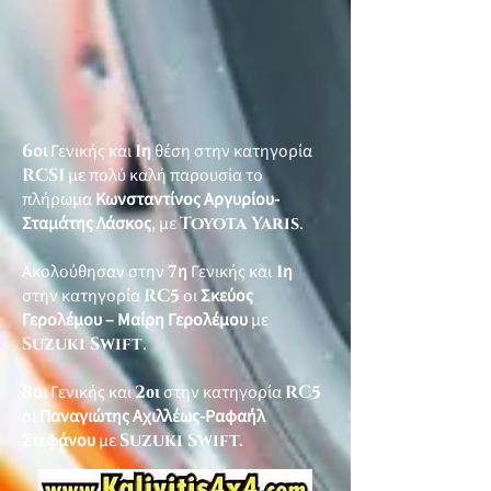
6
οι
Γενικής και
1
η
θέση στην κατηγορία
RCS1
με πολύ καλή παρουσία το
πλήρωμα
Κωνσταντίνος Αργυρίου-
Σταμάτης Λάσκος
, με
Toyota Yaris
.
Ακολούθησαν στην
7
η
Γενικής και
1
η
στην κατηγορία
RC5
οι
Σκεύος
Γερολέμου – Μαίρη Γερολέμου
με
Suzuki Swift
.
8
οι
Γενικής και
2
οι
στην κατηγορία
RC5
οι
Παναγιώτης Αχιλλέως-Ραφαήλ
Στεφάνου
με
Suzuki Swift.