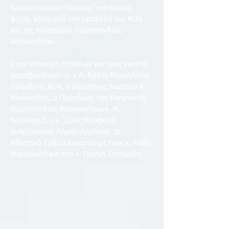
διοργανώσεων ‘Λεμέσια ’για πρώτη
φορά, κάτω από την ομπρέλα του ΚΟΑ
και της Κυπριακής Ομοσπονδίας
Αυτοκινήτου.
Στην απονομή επάθλων για τους νικητές
παραβρέθηκαν οι κ.Ανδρέας Μιχαηλίδης
Πρόεδρος ΚΟΑ, ο Δήμαρχος Λεμεσού κ.
Νικολαΐδης, ο Πρόεδρος της Κυπριακής
Ομοσπονδίας Αυτοκινήτου κ. Μ.
Κουλουμά, ο κ. Σίμος Κουφαλή
εκπρόσωπος Δήμου Λεμεσού, το
Αθλητικό Τμήμα Λεμεσού με τους κ. Λοΐζο
Μαυρουδή και τον κ. Γιάννη Ζησημίδη.