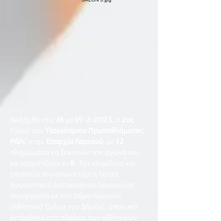
Διεξήχθη στις
18
με
19-2-2023
, ο
2
ος
Γύρος του
‘Παγκύπριου Πρωταθλήματος
Ράλι’
στην
Επαρχία Λεμεσού
, με
12
πληρώματα να ξεκινούν τον αγώνα και
να τερματίζουν οι
8
. Την επιμέλεια και
εποπτεία του αγώνα είχε η Λέσχη
Αγωνιστικού Αυτοκινήτου Λεμεσού σε
συνεργασία με τον Δήμο Λεμεσού
(Αθλητικό Τμήμα του Δήμου), όπου και
εντάχθηκε στα πλαίσια των αθλητικών