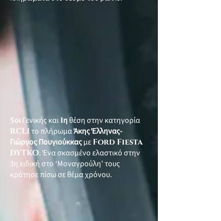
5
οι
Γενικής και
1
η
θέση στην κατηγορία
RCL1
το πλήρωμα
Άκης Έλληνας-
Γιώργος Πουγιούκκας
με
Ford Fiesta
DYTKO
. Ένα σκασμένο ελαστικό στην
3η ειδική στο ‘Μοναγρούλη’ τους
κράτησε πίσω σε θέμα χρόνου.