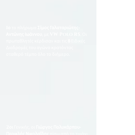
1
ο
το πλήρωμα
Σίμος Γαλαταριώτης-
Αντώνης Ιωάννου
, με
VW Polo R5
. Οι
πρωταθλητές κέρδισαν και τις
8
Ειδικές
Διαδρομές του αγώνα κρατόντας
σταθερό τέμπο όλο το διήμερο.
2
οι
Γενικής, οι
Γιώργος Πολυκάρπου-
Περικλής Νικολαΐδης
πίσω από το τιμόνι