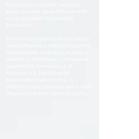
διοργανώσεων ‘Λεμέσια ’για πρώτη
φορά, κάτω από την ομπρέλα του ΚΟΑ
και της Κυπριακής Ομοσπονδίας
Αυτοκινήτου.
Στην απονομή επάθλων για τους νικητές
παραβρέθηκαν οι κ.Ανδρέας Μιχαηλίδης
Πρόεδρος ΚΟΑ, ο Δήμαρχος Λεμεσού κ.
Νικολαΐδης, ο Πρόεδρος της Κυπριακής
Ομοσπονδίας Αυτοκινήτου κ. Μ.
Κουλουμά, ο κ. Σίμος Κουφαλή
εκπρόσωπος Δήμου Λεμεσού, το
Αθλητικό Τμήμα Λεμεσού με τους κ. Λοΐζο
Μαυρουδή και τον κ. Γιάννη Ζησημίδη.