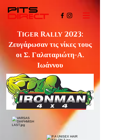
Tiger Rally 2023:
Ζευγάρωσαν τις νίκες τους
οι Σ. Γαλαταριώτη-Α.
Ιωάννου