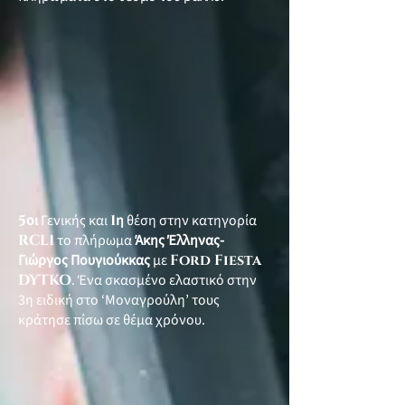
5
οι
Γενικής και
1
η
θέση στην κατηγορία
RCL1
το πλήρωμα
Άκης Έλληνας-
Γιώργος Πουγιούκκας
με
Ford Fiesta
DYTKO
. Ένα σκασμένο ελαστικό στην
3η ειδική στο ‘Μοναγρούλη’ τους
κράτησε πίσω σε θέμα χρόνου.