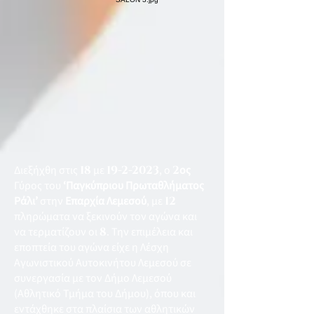
Διεξήχθη στις
18
με
19-2-2023
, ο
2
ος
Γύρος του
‘Παγκύπριου Πρωταθλήματος
Ράλι’
στην
Επαρχία Λεμεσού
, με
12
πληρώματα να ξεκινούν τον αγώνα και
να τερματίζουν οι
8
. Την επιμέλεια και
εποπτεία του αγώνα είχε η Λέσχη
Αγωνιστικού Αυτοκινήτου Λεμεσού σε
συνεργασία με τον Δήμο Λεμεσού
(Αθλητικό Τμήμα του Δήμου), όπου και
εντάχθηκε στα πλαίσια των αθλητικών