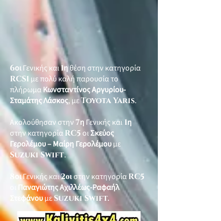
6
οι
Γενικής και
1
η
θέση στην κατηγορία
RCS1
με πολύ καλή παρουσία το
πλήρωμα
Κωνσταντίνος Αργυρίου-
Σταμάτης Λάσκος
, με
Toyota Yaris
.
Ακολούθησαν στην
7
η
Γενικής και
1
η
στην κατηγορία
RC5
οι
Σκεύος
Γερολέμου – Μαίρη Γερολέμου
με
Suzuki Swift
.
8
οι
Γενικής και
2
οι
στην κατηγορία
RC5
οι
Παναγιώτης Αχιλλέως-Ραφαήλ
Στεφάνου
με
Suzuki Swift.