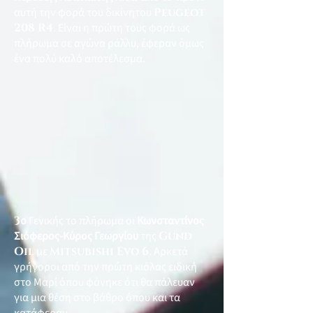
αυτή την φορά του δικίνητου
Peugeot
208 R4
. Είναι η πρώτη τους φορά ως
πλήρωμα σε αγώνα ράλλυ, έφεραν όμως
ένα πολύ καλό αποτέλεσμα.
3
ο
Γενικής το πλήρωμα οι
Κωνσταντίνος
Σιόφερος-Κύρος Γεωργίου
της
Gund
Oil
με
Mitsubishi Evo 6
. Αρκετά
γρήγοροι από την πρώτη κιόλας ειδική
στο Μαρί όπου φάνηκε ότι θα πάλευαν
για μια θέση στο βάθρο όπου και τα