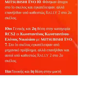
Mitsubishi Evo 10
. Φάνηκαν άτυχοι
στο 1ο σκελος και εγκατέλειψαν, αλλά
επανήλθαν υπό καθεστώς Rally 2 στο 2ο
σκέλος.
10
οι
Γενικής και
2
η
θέση στην κατηγορία
RCS2
οι
Κωνσταντίνος Κωνσταντίνου-
Ελένιος Νικολάου
με
Mitsubishi Evo
7.
Στο 1ο σκέλος εγκατέλειψαν από
μηχανικό πρόβλημα, αλλά επανήλθαν και
αυτοί υπό καθεστώς Rally 2 στο 2ο
σκέλος.
11
οι
Γενικής και
1
η
θέση στην μικτή
κατηγορία το πλήρωμα
Απόστολος
Κωνστιάντος-Φάνος Μυλωνά
με
VW
Golf Gti
.
Τον αγώνα εγκατέλειψαν οι
Ευτύχιος
Τρύφονος-Κώστας Μανόλη
με