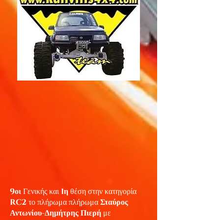
9
οι
Γενικής και
1
η
θέση στην κατηγορία
RC2
το πλήρωμα πλήρωμα
Σταύρος
Αντωνίου-Δημήτρης Πιερή
με