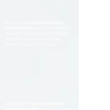
1
ο
το πλήρωμα
Σίμος Γαλαταριώτης-
Αντώνης Ιωάννου
, με
VW Polo R5
. Οι
πρωταθλητές κέρδισαν και τις
8
Ειδικές
Διαδρομές του αγώνα κρατόντας
σταθερό τέμπο όλο το διήμερο.
2
οι
Γενικής, οι
Γιώργος Πολυκάρπου-
Περικλής Νικολαΐδης
πίσω από το τιμόνι