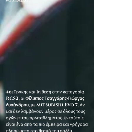
κατάφεραν.
4
οι
Γενικής και
1
η
θέση στην κατηγορία
RCS2
, οι
Φίλιππος Τσαγγάρης-Γιώργος
Λυσάνδρου
, με
Mitsubishi Evo 7
. Αν
και δεν λαμβάνουν μέρος σε όλους τους
αγώνες του πρωταθλήματος, εντούτοις
είναι ένα από τα πιο έμπειρα και γρήγορα
πληρώματα στο θεσμό του ράλλυ.