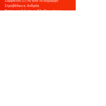
Σαββάτου (17/6) από το Δήμαρχο
Στροβόλου κ. Ανδρέα
Παπαχαραλάμπους. Έλαβαν μέρος
συνολικά 17 πληρώματα.
Όλες οι πληροφορίες στο
https://cyprusautomobileassociation.co
m
και στις σελίδες του Κυπριακού
Συνδέσμου Αυτοκινήτου στα social
media.
Δελτίο Τύπου