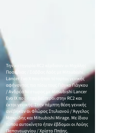
Την κατηγορία RC2 κέρδισαν οι Μιχάλης
Ποσείδιας / Σάββας Λαός με Mitsubishi
Lancer Evo X που ήταν τέταρτοι γενικής
αφήνοντας πιο πίσω τους Γιάγκο Γιάγκου
/ Ανδρέα Νέστωρος με Mitsubishi Lancer
Evo ΙX που ήταν δεύτεροι στην RC2 και
έκτοι γενικής. Στην πέμπτη θέση γενικής
ανέβηκαν οι Φλώρος Στυλιανού / Άγγελος
Μακρίδης και Mitsubishi Mirage. Με ίδιου
τύπου αυτοκίνητο ήταν έβδομοι οι Λούης
Παπαγεωργίου / Χρίστο Ππάης.