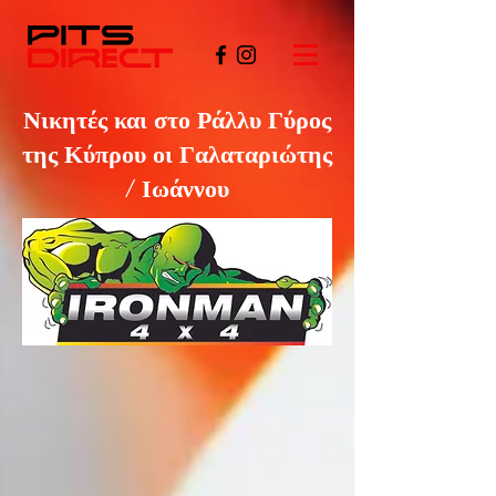
Νικητές και στο Ράλλυ Γύρος
της Κύπρου οι Γαλαταριώτης
/ Ιωάννου