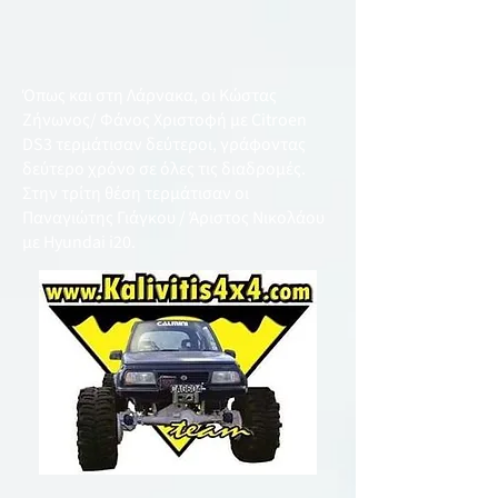
Όπως και στη Λάρνακα, οι Κώστας
Ζήνωνος/ Φάνος Χριστοφή με Citroen
DS3 τερμάτισαν δεύτεροι, γράφοντας
δεύτερο χρόνο σε όλες τις διαδρομές.
Στην τρίτη θέση τερμάτισαν οι
Παναγιώτης Γιάγκου / Άριστος Νικολάου
με Hyundai i20.