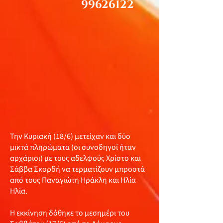
99626122
Την Κυριακή (18/6) μετείχαν και δύο
μικτά πληρώματα (οι συνοδηγοί ήταν
αρχάριοι) με τους αδελφούς Χρίστο και
Σάββα Σκορδή να τερματίζουν μπροστά
από τους Παναγιώτη Ηράκλη και Ηλία
Ηλία.
Η εκκίνηση δόθηκε το μεσημέρι του