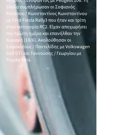
Άγγελος Ξενοφώντος με Peugeot 106. Τη
10αδα συμπλήρωσαν οι Σοφιανός
Ρούσσου / Κωνσταντίνος Κωνσταντίνου
με Ford Fiesta Rally3 που ήταν και τρίτη
στην κατηγορία RC2. Είχαν αποχωρήσει
την πρώτη ημέρα και επανήλθαν την
Κυριακή (18/6). Ακολούθησαν οι
Σοφοκλέους / Παντελίδης με Volkswagen
Golf GTi και Ταννούσης / Γεωργίου με
Toyota Yaris.