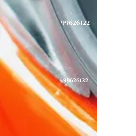
99626122
99626122