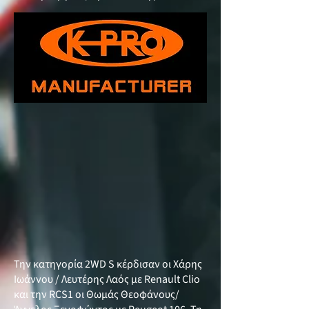
Την κατηγορία 2WD S κέρδισαν οι Χάρης
Ιωάννου / Λευτέρης Λαός με Renault Clio
και την RCS1 οι Θωμάς Θεοφάνους/