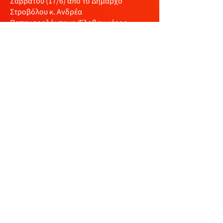
Σαββάτου (17/6) από το Δήμαρχο
Στροβόλου κ. Ανδρέα
Παπαχαραλάμπους. Έλαβαν μέρος
συνολικά 17 πληρώματα.
Όλες οι πληροφορίες στο
https://cyprusautomobileassociation.co
m
και στις σελίδες του Κυπριακού
Συνδέσμου Αυτοκινήτου στα social
media.
Δελτίο Τύπου