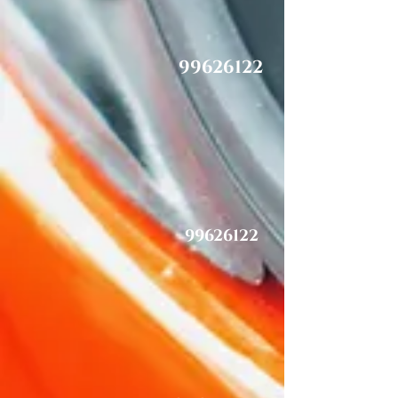
99626122
99626122