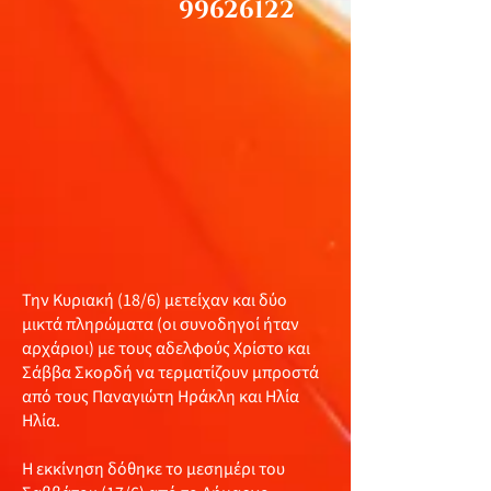
99626122
Την Κυριακή (18/6) μετείχαν και δύο
μικτά πληρώματα (οι συνοδηγοί ήταν
αρχάριοι) με τους αδελφούς Χρίστο και
Σάββα Σκορδή να τερματίζουν μπροστά
από τους Παναγιώτη Ηράκλη και Ηλία
Ηλία.
Η εκκίνηση δόθηκε το μεσημέρι του