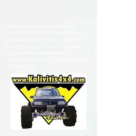
Όπως και στη Λάρνακα, οι Κώστας
Ζήνωνος/ Φάνος Χριστοφή με Citroen
DS3 τερμάτισαν δεύτεροι, γράφοντας
δεύτερο χρόνο σε όλες τις διαδρομές.
Στην τρίτη θέση τερμάτισαν οι
Παναγιώτης Γιάγκου / Άριστος Νικολάου
με Hyundai i20.