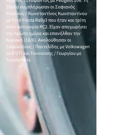
Άγγελος Ξενοφώντος με Peugeot 106. Τη
10αδα συμπλήρωσαν οι Σοφιανός
Ρούσσου / Κωνσταντίνος Κωνσταντίνου
με Ford Fiesta Rally3 που ήταν και τρίτη
στην κατηγορία RC2. Είχαν αποχωρήσει
την πρώτη ημέρα και επανήλθαν την
Κυριακή (18/6). Ακολούθησαν οι
Σοφοκλέους / Παντελίδης με Volkswagen
Golf GTi και Ταννούσης / Γεωργίου με
Toyota Yaris.