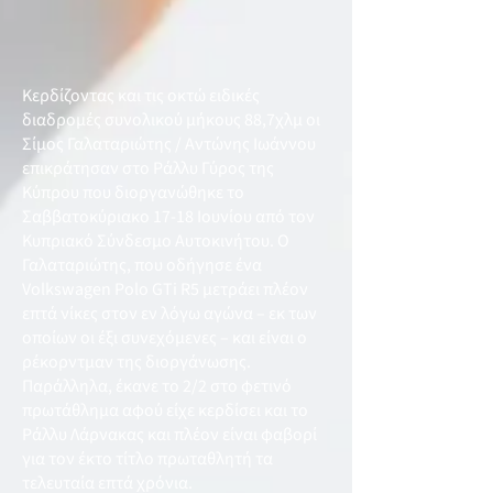
Κερδίζοντας και τις οκτώ ειδικές
διαδρομές συνολικού μήκους 88,7χλμ οι
Σίμος Γαλαταριώτης / Αντώνης Ιωάννου
επικράτησαν στο Ράλλυ Γύρος της
Κύπρου που διοργανώθηκε το
Σαββατοκύριακο 17-18 Ιουνίου από τον
Κυπριακό Σύνδεσμο Αυτοκινήτου. Ο
Γαλαταριώτης, που οδήγησε ένα
Volkswagen Polo GTi R5 μετράει πλέον
επτά νίκες στον εν λόγω αγώνα – εκ των
οποίων οι έξι συνεχόμενες – και είναι ο
ρέκορντμαν της διοργάνωσης.
Παράλληλα, έκανε το 2/2 στο φετινό
πρωτάθλημα αφού είχε κερδίσει και το
Ράλλυ Λάρνακας και πλέον είναι φαβορί
για τον έκτο τίτλο πρωταθλητή τα
τελευταία επτά χρόνια.