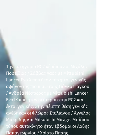
Την κατηγορία RC2 κέρδισαν οι Μιχάλης
Ποσείδιας / Σάββας Λαός με Mitsubishi
Lancer Evo X που ήταν τέταρτοι γενικής
αφήνοντας πιο πίσω τους Γιάγκο Γιάγκου
/ Ανδρέα Νέστωρος με Mitsubishi Lancer
Evo ΙX που ήταν δεύτεροι στην RC2 και
έκτοι γενικής. Στην πέμπτη θέση γενικής
ανέβηκαν οι Φλώρος Στυλιανού / Άγγελος
Μακρίδης και Mitsubishi Mirage. Με ίδιου
τύπου αυτοκίνητο ήταν έβδομοι οι Λούης
Παπαγεωργίου / Χρίστο Ππάης.