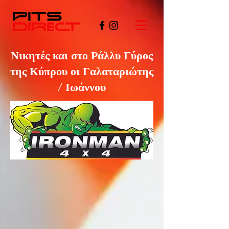
Νικητές και στο Ράλλυ Γύρος
της Κύπρου οι Γαλαταριώτης
/ Ιωάννου