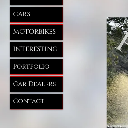
CARS
MOTORBIKES
INTERESTING
Portfolio
Car Dealers
Contact