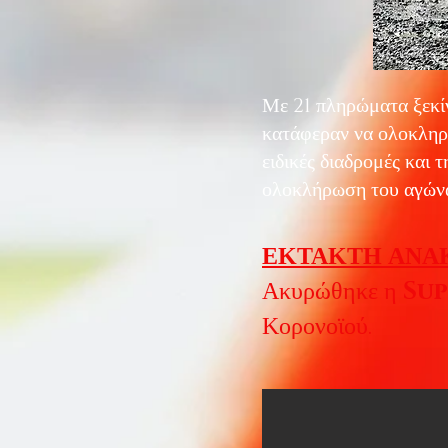
Με 21 πληρώματα ξεκί
κατάφεραν να ολοκληρώ
ειδικές διαδρομές και τ
ολοκλήρωση του αγώνα
ΕΚΤΑΚΤΗ ΑΝΑ
Ακυρώθηκε η
Sup
Κορονοϊού.