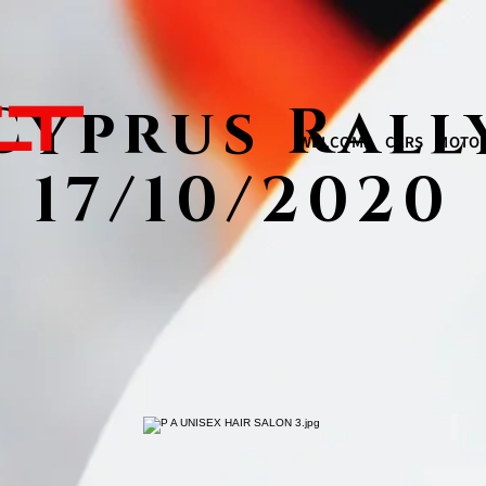
Cyprus Rall
WELCOME
CARS
MOTOR
17/10/2020