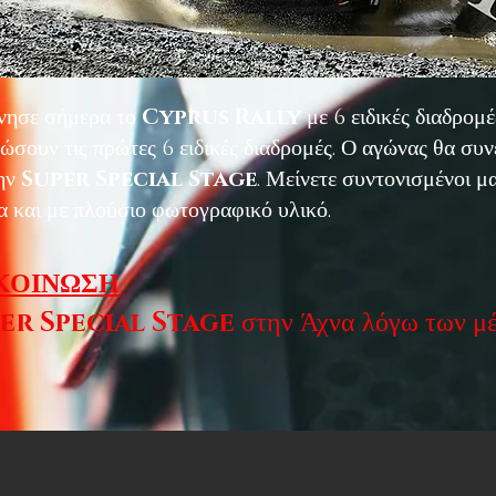
νησε σήμερα το
Cyprus Rally
με 6 ειδικές διαδρομ
σουν τις πρώτες 6 ειδικές διαδρομές. Ο αγώνας θα συνε
ην
Super Special Stage
. Μείνετε συντονισμένοι μα
 και με πλούσιο φωτογραφικό υλικό.
ΚΟΙΝΩΣΗ
er Special Stage
στην Άχνα λόγω των μ